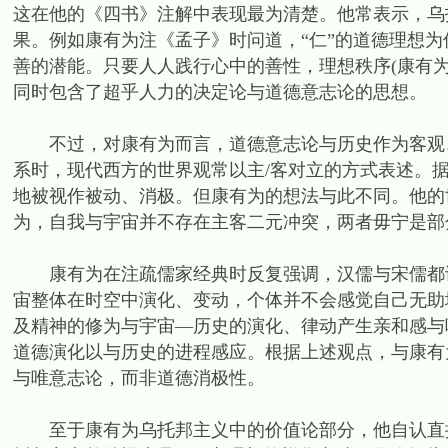
这在他的《四书》注解中表现最为清楚。他常表示，乌
果。例如康有为注《孟子》时问道，“仁”的道德理想为
善的潜能。只要人人践行心中的善性，理想秩序(康有为
同时包含了超乎人力的决定论与道德意志论的思想。
不过，对康有为而言，道德意志论与历史作为客观、
系时，现代西方的世界观常以主/客对立的方式表述。
地被视作被动、消极。但康有为的想法与此不同。他的
为，自我与宇宙并不存在主客二元冲突，两者毋宁是部
康有为在注疏儒家经典时反复强调，汉儒与宋儒都认
宙整体在时空中演化、变动，个体并不会感觉自己无助
及精神的修为与宇宙—历史的演化、律动产生亲和感与
道德演化以与历史的进程感应。根据上述观点，与康有
与唯意志论，而非道德消极性。
至于康有为乌托邦主义中的价值论部分，他自认直接