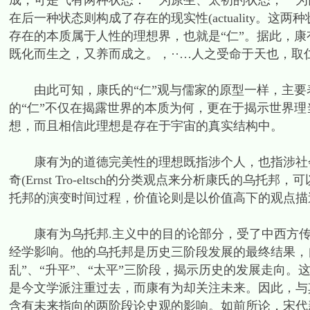
成，可是气有两种状态：一为原生、太初的状态，一为
在后一种状态则构成了存在的现实性(actuality。
存在的本质属于人性的理想界，也就是“仁”。据此，
既化而生之，又养而成之。，··…人之受命于天也，取
由此可知，康氏的“仁”观与儒家的原型一样，主要
的“仁”不仅在揭露世界的本质为何，更在于揭示世界理
想，而且相信此理想是存在于宇宙的真实结构中。
康有为的道德完美性的理想既指涉个人，也指涉社会
奇(Ernst Tro-eltsch的分类观点来分析康氏的
托邦的演变时间过程，价值论则是以价值高下的观点描
康有为乌托邦.主义中的目的论部分，受了中西方传
经学影响。他的乌托邦是历史三阶段发展的最终结果，
乱”、“升平”、“太平”三阶段，揭示历史的发展走向
是今文学派注重过去，而康有为却关注未来。因此，与
含有未来指向的两阶段论史观的影响。如前所论，宋代