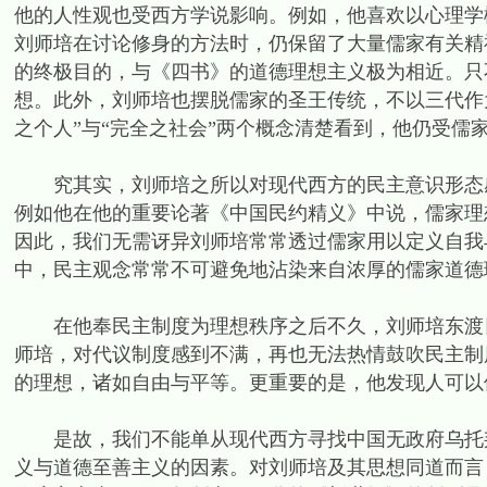
他的人性观也受西方学说影响。例如，他喜欢以心理学
刘师培在讨论修身的方法时，仍保留了大量儒家有关精
的终极目的，与《四书》的道德理想主义极为相近。只不
想。此外，刘师培也摆脱儒家的圣王传统，不以三代作
之个人”与“完全之社会”两个概念清楚看到，他仍受儒
究其实，刘师培之所以对现代西方的民主意识形态感
例如他在他的重要论著《中国民约精义》中说，儒家理
因此，我们无需讶异刘师培常常透过儒家用以定义自我
中，民主观念常常不可避免地沾染来自浓厚的儒家道德
在他奉民主制度为理想秩序之后不久，刘师培东渡日
师培，对代议制度感到不满，再也无法热情鼓吹民主制
的理想，诸如自由与平等。更重要的是，他发现人可以
是故，我们不能单从现代西方寻找中国无政府乌托邦
义与道德至善主义的因素。对刘师培及其思想同道而言