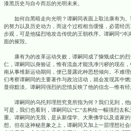
漆黑历史与自今而后的光明未来。
如何自黑暗走向光明？谭嗣同表面上取法康有为。诚
的努力以及历史动力，而这个过程相当缓慢，必需经历
步观，可是他猛烈地攻击传统的王朝秩序。谭嗣同“冲
面的摧毁。
康有为的改革运动失败，谭嗣同成了慷慨成仁的烈士
仁，谭嗣同以身验证，惟有流血才能洗净污秽的现在，中国
南从事维新运动期间，便已显露此种思想倾向。不难理
们考察谭嗣同的主要著作与政治活动，就会发现其中燃
显得黯淡。谭嗣同强烈的悲情反映了他的信念—惟有经
谭嗣同的乌托邦理想究竟所指为何？我们见到，他的
可是，我们也看到，谭嗣同以“仁”去构绘一幅强烈去
重。谭嗣同的无我，是从新儒学、大乘佛学以及道家的
想。但在这神秘意象之上，谭嗣同又加上一层理想社会