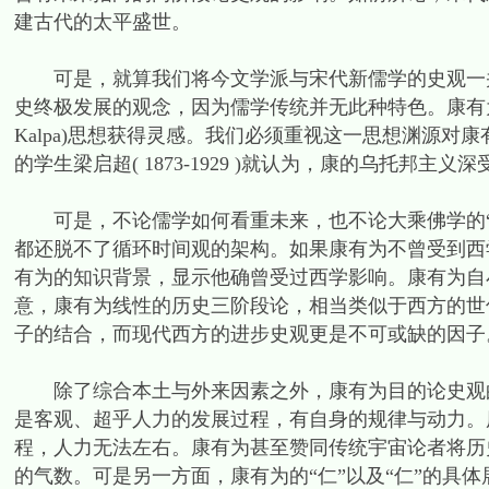
建古代的太平盛世。
可是，就算我们将今文学派与宋代新儒学的史观一并
史终极发展的观念，因为儒学传统并无此种特色。康有为或许
Kalpa)思想获得灵感。我们必须重视这一思想渊源
的学生梁启超( 1873-1929 )就认为，康的乌托邦
可是，不论儒学如何看重未来，也不论大乘佛学的“
都还脱不了循环时间观的架构。如果康有为不曾受到西
有为的知识背景，显示他确曾受过西学影响。康有为自
意，康有为线性的历史三阶段论，相当类似于西方的世
子的结合，而现代西方的进步史观更是不可或缺的因子
除了综合本土与外来因素之外，康有为目的论史观的
是客观、超乎人力的发展过程，有自身的规律与动力。
程，人力无法左右。康有为甚至赞同传统宇宙论者将历
的气数。可是另一方面，康有为的“仁”以及“仁”的具