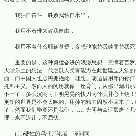
我独自奋斗，胜败我独自承当，
我用不着谁来教我自由，
我用不着什么耶稣基督，妄想他能替我赎罪替我死
重要的是，这种勇猛奋进的浪漫思想，充满着普罗米修斯式
天堂乐土的想法，代之以人类有能力在此世建立天堂的
面，而中国人也必需拥抱此一理想。胡适借用邓内孙(Ten
托邦主义。然而人的阅历就像一座育门，从那里漏出那
不干了，多么沉闷呵！明晃晃的快刀为什么甘心上锈！
更新的世界是不会太晚的。用掉的精力固然不回来了，
了，然而我们毕竟还是我们，……光阴与命运颓唐了几
现，永不退让，不屈伏。
(二)硬性的乌托邦论者—谭嗣同