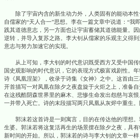
除了宇宙内含的新生动力外，人类固有的能动本性也
自儒家的“天人合一”思想。李在一篇文章中说道：“我
践其道德意志，另一方面也让宇宙蓄储其道德能量。因
逆转，并导入复苏之路。李大钊从儒家的乐观主义得到
意志与努力加速它的实现。
从上可知，李大钊的时代意识既受西方又受中国传统
国史观影响的时代意识，它的表现方式极富戏剧性。年轻的郭沫
诗《凤凰涅架》，收录于诗集《女神》之中。这首由三
开首描写一对凤凰在除夕之夜盘旋于火炬之上，准备自
在这残酷阴森世界里的麻木、悲惨生命发出怨慈与哀恨
一并带入死亡。诗的末段描写两只凤凰从灰烬中重生。
郭沫若这首诗是一则寓言，目的在传达他的理想。郭
生婆。郭沫若将这复活再生的场景摆在除夕之夜，具有
新时间的开始。所以，郭沫若的诗与李大钊的文章一样