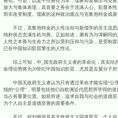
善论。可是，以孟子性善论为本，儒家却发展出与克鲁
放大与集体表现，其首要之务在于洗涤人心、彰显本性
而非改变制度。儒家的这种政治观点与克鲁泡特金或基
不过，克鲁泡特金的人性论却与新儒学的非主流思想
纯朴状态充满生机与善。正如前述，康有为与谭嗣同的
人性之本善与生命力之所以受到压抑与污染，是受制度
已在中国知识阶层擎生的人性论。
综上可知，中_国无政府主义者的革命论，其实结合
命理论势将为20世纪中国知识阶层，尤其是左翼分子所
中国无政府主义者认为只有透过革命才能实现“公理”
指的“公理”，明显包括他们自欧洲近代思想所学得的道
当占有重要位置。如前所述，追求自我与社会的道德至
为个人自主是道德至善的首要条件。
不过，对刘师培及其无政府主义同道而言，个人自主诚