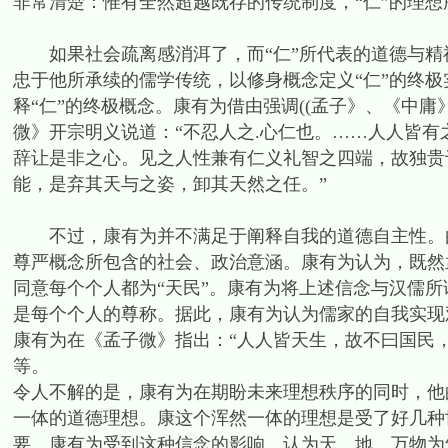
非常清楚：惟有全然超越既存的传统制度，“仁”的理
如果社会疏离感消洱了，而“仁”所代表的道德与精
忠于他所承续的儒学传统，以修身概念定义“仁”的终
释“仁”的终极概念。康有为借由强调((孟子》、《中
微》开宗明义说道：“不忍人之.心仁也。……人人皆
辞让是非之心。见之人性兼有仁义礼智之四端，故独贵
能，是弃其天与之姿，卸其天然之任。”
不过，康有为并不满足于阐释自我的道德自主性。由
尊严概念所包含的社会、政治意涵。康有为认为，既然
同意每个个人都为“天民”。康有为将上述信念与汉儒所
是每个个人的尊称。据此，康有为认为儒家的自我实现
康有为在《孟子微》指出：“人人皆天生，故不曰国民
等。
令人不解的是，康有为在期盼未来理想秩序的同时，他
一体的道德理想。康这个浑然一体的理想是受了好几种
要。康有为受到这种信念的影响，认为天、地、万物为