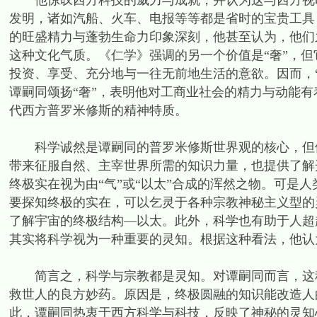
他惊叹西方科技的威力与成就，并认为这与西方视时
发明，诸如汽船、火车、电报等等都是省时的宝贵工具
的旺盛精力与蓬勃生命力印象深刻，他甚至认为，他们
这种文化气质。《仁学》强调的另一个价值是“奢”，但
投资、享受、充分地与一往无前地生活的意欲。因而，“
谭嗣同颂扬“奢”，表明他对工商业社会的精力与动能有
代西方普罗米修斯的精神特质。
科学诚然是谭嗣同的普罗米修斯世界观的核心，但他
带来征服自然、主宰世界所需的知识力量，也提供了解
终极实在视为由“气”或“以太”合成的浑然之物。可是
要探知终极的实在，可以乞灵于各种宗教神秘主义型的灵知
了解宇宙的终极结构—以太。此外，科学也有助于人超
其实将科学视为一种重要的灵知。根据这种看法，他认
简言之，科学与宗教都是灵知。对谭嗣同而言，这种
救世人的良方妙药。原因是，终极圆融的知识能改造人
此，谭嗣同热衷于西方科学与科技，反映了神秘的灵知