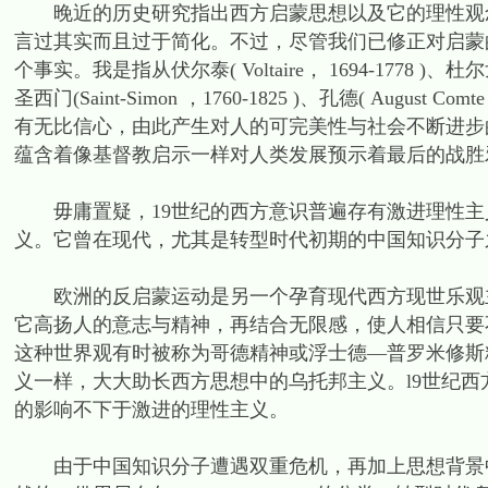
晚近的历史研究指出西方启蒙思想以及它的理性观念
言过其实而且过于简化。不过，尽管我们已修正对启蒙
个事实。我是指从伏尔泰( Voltaire， 1694-1778 )、杜尔戈(Tu
圣西门(Saint-Simon ，1760-1825 )、孔德( Augu
有无比信心，由此产生对人的可完美性与社会不断进步
蕴含着像基督教启示一样对人类发展预示着最后的战胜
毋庸置疑，19世纪的西方意识普遍存有激进理性主
义。它曾在现代，尤其是转型时代初期的中国知识分子
欧洲的反启蒙运动是另一个孕育现代西方现世乐观主
它高扬人的意志与精神，再结合无限感，使人相信只要
这种世界观有时被称为哥德精神或浮士德—普罗米修斯
义一样，大大助长西方思想中的乌托邦主义。l9世纪
的影响不下于激进的理性主义。
由于中国知识分子遭遇双重危机，再加上思想背景中