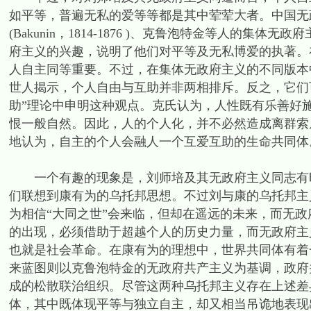
如平等，普遍无私的爱等等都是其中荤荤大者。中国无政府主义者对
(Bakunin，1814-1876 )、克鲁泡特金等人的集体无政
府主义的兴趣，说明了他们对平等及无私博爱的执著。
人自主同等重要。不过，在集体无政府主义的不同版本
世人揭示，个人自由与互助并非两相排斥。反之，它们
助”理论中申明这种观点。克氏认为，人性既有乐善好
恨一般自然。因此，人的个人化，并不必然造成离群索
地认为，自主的个人会融人一个互爱互助的生命共同体
一个有趣的现象是，刘师培及其无政府主义同志有时
们联想到康有为的乌托邦思想。不过刘与康的乌托邦主义
为相信“大同之世”会来临，但却在遥远的未来，而无政
的出现，必须借助于超越个人的历史力量，而无政府主
也就是社会革命。在康有为的理想中，世界共同体有着
来蓝图则以克鲁泡特金的无政府共产主义为基调，政府
成的松散联治组织。尽管这两种乌托邦主义存在上述差
体，其中既体现平等与独立自主，却又相当吊诡地表现