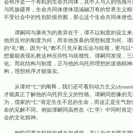
会秩序是一个有机的生命共同体，其中人与人的情感可
与民族疆界，生命共同体便体现涵融万有的世界主义精
不受社会中的性别阶级所囿，那么这个生命共同体便也
谭嗣同与康有为的差异在于，谭不以制度的设立来表
他所反对的制度为何，而非他羡慕的理想制度为何。谭
的“礼”教。因为“礼”教不只充斥着压迫与歧视，更与以
想最能表现礼教这种压抑性与歧视性。谭嗣同发现，三
化。而此结构与制度，正与他的乌托邦理想的道德精神
构，理想秩序才能落实。
从谭对“仁”的阐释，我们还可看到动力主义(dynam
才能真正了解他的乌托邦主义的性格。谭嗣同想像的无
为，儒家的“仁”肯定生生不息的生命，而这正是生气勃
命的见解不同。例如谭嗣同虽然在《仁学》中同时肯定
会的文化精神。