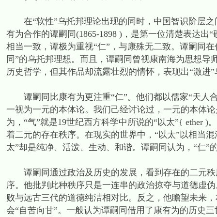
在“软性”乌托邦理论出现的同时，中国智识阶层之间
有为合作的谭嗣同(1865-1898 )，是第一位清楚
相当一致，谭极为重视“仁”，与康殊无二致。谭嗣同在
同”的乌托邦理想。而且，谭嗣同曾视康南海为思想导
历史哲学，但其作品却流露壮烈的情怀，表现出“激进”
谭嗣同比康有为更注重“仁”。他们都以儒家“天人合
一视为一元的本体论。我们己经讨论过，一元的本体论是
为，“气”就是19世纪西方科学中所说的“以太”{ ethe
着二元的存在秩序。在现实的世界中，“以太”以相当
太”却是纯净、活泼、生动、和谐。谭嗣同认为，“仁”
谭嗣同通过政治及历史的发展，看到存在的二元秩序
序。他批判此种秩序只是一连串的政治掠夺与道德虚伪
败与远古三代的道德纯洁相对比。反之，他瞻望未来，
会“自苦向甘”。一般认为谭嗣同借用了康有为的历史