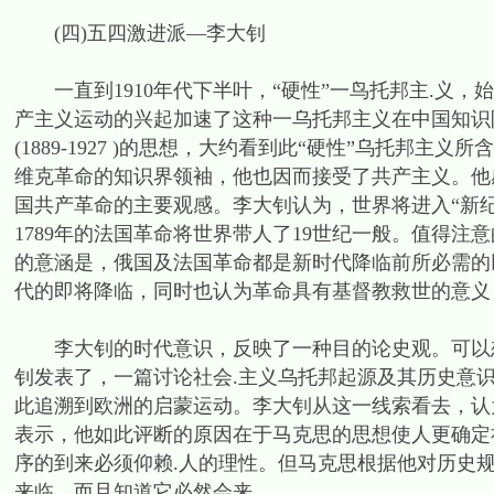
(四)五四激进派—李大钊
一直到1910年代下半叶，“硬性”一鸟托邦主.义，
产主义运动的兴起加速了这种一乌托邦主义在中国知识
(1889-1927 )的思想，大约看到此“硬性”乌托邦
维克革命的知识界领袖，他也因而接受了共产主义。他
国共产革命的主要观感。李大钊认为，世界将进入“新纪
1789年的法国革命将世界带人了19世纪一般。值得
的意涵是，俄国及法国革命都是新时代降临前所必需的
代的即将降临，同时也认为革命具有基督教救世的意义
李大钊的时代意识，反映了一种目的论史观。可以想见
钊发表了，一篇讨论社会.主义乌托邦起源及其历史意
此追溯到欧洲的启蒙运动。李大钊从这一线索看去，认
表示，他如此评断的原因在于马克思的思想使人更确定
序的到来必须仰赖.人的理性。但马克思根据他对历史
来临，而且知道它必然会来。