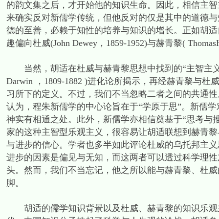
的韵文集之后，才开始他的知识生命。因此，相信主智
来确实反对新儒学传统，但他反对的仅是其中的道德与
德的至善，必赖于知性的培养与知识的增长。正如胡适
趣偏向杜威(John Dewey，1859-1952)与赫青黎( Thoma
当然，胡适在杜威与赫青黎思想中找到的“主智主义”与他
Darwin ，1809-1882 )进化论所揭示，再经赫
习所下的定义。不过，我们不当忽略二者之间的共通性
认为，程朱新儒学的中心论旨在于“学原于思”。新儒学
神实有相通之处。此外，新儒学亦相信奠基于“思考与
家的这种主智型乐观主义，很容易让胡适联想到赫青黎
与进步的信心。学者也多半如此评论杜威的乌托邦主义
进步的因素是偏见与无知，而这两者可以透过科学理性
头。然而，我们不当忘记，他之所以能与赫青黎、杜威
脚。
胡适的儒学知识背景以及杜威、赫青黎的知识乐观主义