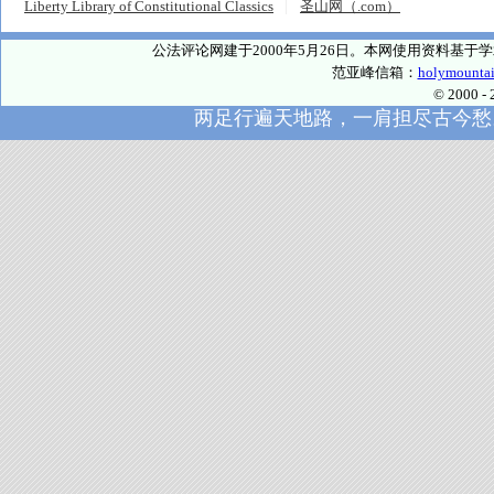
Liberty Library of Constitutional Classics
圣山网（.com）
公法评论网建于2000年5月26日。本网使用资料基
范亚峰信箱：
holymounta
© 2000
两足行遍天地路，一肩担尽古今愁