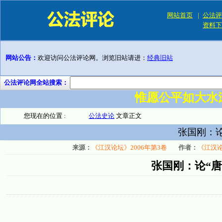
网站首页
|
公法评
资料下
网站公告：
欢迎访问公法评论网。浏览旧站请进：
经典旧站
公法评论网全站搜索：
惟愿公平如大水
您现在的位置 :
公法史论
文章正文
张国刚：论
来源：
《江汉论坛》2006年第3卷
作者：
《江汉论
张国刚：论“