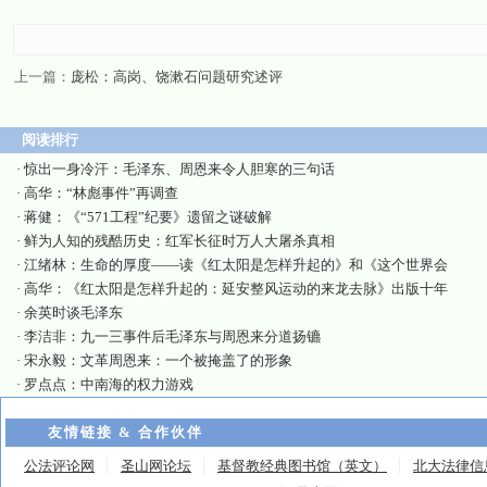
上一篇：
庞松：高岗、饶漱石问题研究述评
阅读排行
·
惊出一身冷汗：毛泽东、周恩来令人胆寒的三句话
·
高华：“林彪事件”再调查
·
蒋健：《“571工程”纪要》遗留之谜破解
·
鲜为人知的残酷历史：红军长征时万人大屠杀真相
·
江绪林：生命的厚度——读《红太阳是怎样升起的》和《这个世界会
·
高华：《红太阳是怎样升起的：延安整风运动的来龙去脉》出版十年
·
余英时谈毛泽东
·
李洁非：九一三事件后毛泽东与周恩来分道扬镳
·
宋永毅：文革周恩来：一个被掩盖了的形象
·
罗点点：中南海的权力游戏
友情链接 & 合作伙伴
公法评论网
圣山网论坛
基督教经典图书馆（英文）
北大法律信