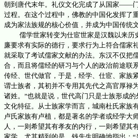
朝到唐代末年。礼仪文化完成了从国家——
过程。在这个过程中，佛教的中国化发挥了
成为家法族规的核心价值，并成为中国传统
儒学世家转变为仕宦世家是汉魏以来历史
廉要求有实际的德行，要求行为上符合儒家
就采取了考试儒家文献的办法。东汉不仅把
合，而且将儒经的研习与个人的政治前途联
传经、世代做官，于是，经学、仕宦、家族紧
谓士族者，其初并不专用其先代之高官厚禄
诸姓。”也就是说，世代高门只是士族形成的
文化特征。从士族家学而言，城南杜氏家族
卢氏家族有卢植，都是著名的学者或经学大
人，一则希望其有孝友的内行，一则希望其
家学。尤其精到的是，钱先生明确地指出：“