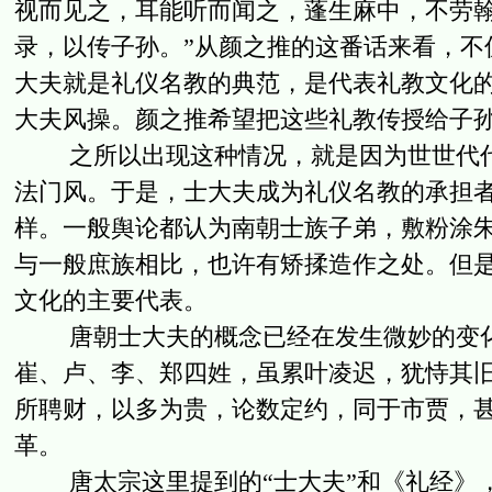
视而见之，耳能听而闻之，蓬生麻中，不劳
录，以传子孙。”从颜之推的这番话来看，不
大夫就是礼仪名教的典范，是代表礼教文化
大夫风操。颜之推希望把这些礼教传授给子
之所以出现这种情况，就是因为世世代代
法门风。于是，士大夫成为礼仪名教的承担
样。一般舆论都认为南朝士族子弟，敷粉涂
与一般庶族相比，也许有矫揉造作之处。但
文化的主要代表。
唐朝士大夫的概念已经在发生微妙的变化
崔、卢、李、郑四姓，虽累叶凌迟，犹恃其
所聘财，以多为贵，论数定约，同于市贾，
革。
唐太宗这里提到的“士大夫”和《礼经》，