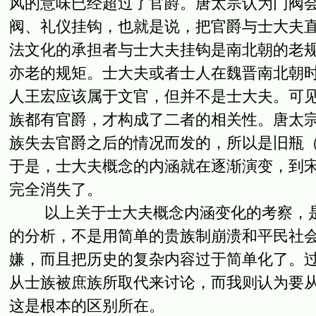
风的意味已经超过了官爵。唐太宗认为门阀
阀、礼仪挂钩，也就是说，把官爵与士大夫
法文化的承担者与士大夫挂钩是南北朝的老
亦老的规矩。士大夫或者士人在魏晋南北朝
人王宏应该属于文官，但并不是士大夫。可
族都有官爵，才构成了二者的相关性。唐太
族失去官爵之后的情况而发的，所以是旧瓶
于是，士大夫概念的内涵就在逐渐演变，到
完全消失了。
以上关于士大夫概念内涵变化的考察，是
的分析，不是用简单的贵族制崩溃和平民社
嫌，而且把历史的复杂内容过于简单化了。
从士族被庶族所取代来讨论，而我则认为要
这是根本的区别所在。