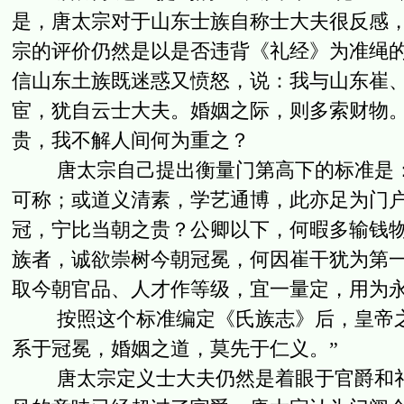
是，唐太宗对于山东士族自称士大夫很反感
宗的评价仍然是以是否违背《礼经》为准绳
信山东土族既迷惑又愤怒，说：我与山东崔
宦，犹自云士大夫。婚姻之际，则多索财物
贵，我不解人间何为重之？
唐太宗自己提出衡量门第高下的标准是：
可称；或道义清素，学艺通博，此亦足为门
冠，宁比当朝之贵？公卿以下，何暇多输钱
族者，诚欲崇树今朝冠冕，何因崔干犹为第
取今朝官品、人才作等级，宜一量定，用为
按照这个标准编定《氏族志》后，皇帝之
系于冠冕，婚姻之道，莫先于仁义。”
唐太宗定义士大夫仍然是着眼于官爵和礼