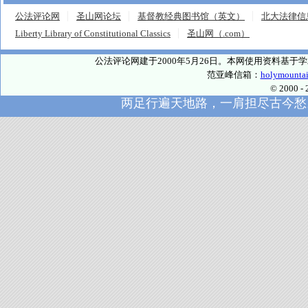
公法评论网
圣山网论坛
基督教经典图书馆（英文）
北大法律信
Liberty Library of Constitutional Classics
圣山网（.com）
公法评论网建于2000年5月26日。本网使用资料基
范亚峰信箱：
holymounta
© 2000
两足行遍天地路，一肩担尽古今愁