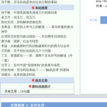
http:/
张千帆：言论自由是弥合社会分裂的基础
作者：
本站推荐
张千帆：中国宪政痛失身体力行的推动者
崔卫平：倪玉兰，倪玉兰
共3条
1
舆论失控：苏联解体的催化剂
安希孟：受苦的上帝与人的解放 ——莫尔特曼的政治
神学
台湾民主转型与政治现状——共识网专访张铁志
萧功秦：国家、社会与转型
李猛：从帕森斯时代到后帕森斯时代的西方社会学
王四新：关于结社自由的几个小问题
丁文：茶酒新论——茶、酒两个文化符号的解读（外
一篇）
吕芳上：近代中国“党国体制”的发展与省思
托依布纳：宪法时刻来临？——“触底反弹”的逻辑
张曙光：改革的最后时机
相关文章
新站信息统计
· 共有文章：2426篇
友情链接 & 合作伙伴