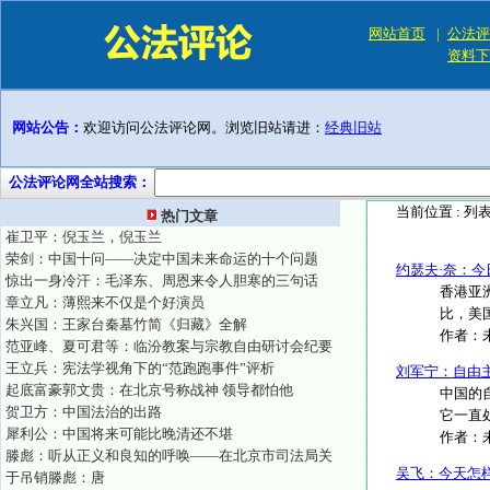
网站首页
|
公法评
资料下
网站公告：
欢迎访问公法评论网。浏览旧站请进：
经典旧站
公法评论网全站搜索：
当前位置 :
列
热门文章
崔卫平：倪玉兰，倪玉兰
荣剑：中国十问——决定中国未来命运的十个问题
约瑟夫·奈：今
惊出一身冷汗：毛泽东、周恩来令人胆寒的三句话
香港亚
章立凡：薄熙来不仅是个好演员
比，美
朱兴国：王家台秦墓竹简《归藏》全解
作者：
范亚峰、夏可君等：临汾教案与宗教自由研讨会纪要
王立兵：宪法学视角下的“范跑跑事件”评析
刘军宁：自由
起底富豪郭文贵：在北京号称战神 领导都怕他
中国的
贺卫方：中国法治的出路
它一直
犀利公：中国将来可能比晚清还不堪
作者：
滕彪：听从正义和良知的呼唤——在北京市司法局关
吴飞：今天怎
于吊销滕彪：唐