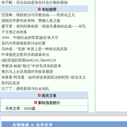
张千帆：言论自由是弥合社会分裂的基础
本站推荐
范亚峰：维权政治与宗教自由——民权论之九
德国法学家托依布纳：警惕人权之敌
夏可君：来到经典前面：阅读共通体的达成——对孔
子文德之命的多
2009，中国社会的零度诚信/朱大可
圣约与草根维权研讨会纪要
马钟成：“宪政”本质上是一种舆论战武器
中译德意志联邦共和国基本法
[德]安德烈亚斯&#8226;冯&#8226
李根清:林彪“散记”中对毛泽东的思考
奥巴马上台后美国对华政策展望
布鲁斯·阿克曼：如何讲述美国宪法的转型--职业主义
批判以及连
汪丁丁：愚民政策与社会动乱
相关文章
新站信息统计
· 共有文章：2426篇
友情链接 & 合作伙伴