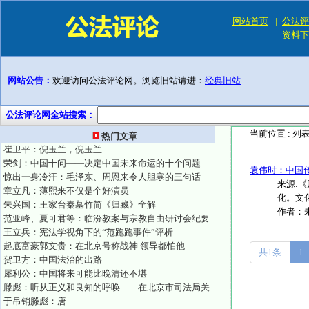
网站首页
|
公法评
资料下
网站公告：
欢迎访问公法评论网。浏览旧站请进：
经典旧站
公法评论网全站搜索：
当前位置 :
列
热门文章
崔卫平：倪玉兰，倪玉兰
荣剑：中国十问——决定中国未来命运的十个问题
袁伟时：中国传
惊出一身冷汗：毛泽东、周恩来令人胆寒的三句话
来源:
章立凡：薄熙来不仅是个好演员
化。文
朱兴国：王家台秦墓竹简《归藏》全解
作者：
范亚峰、夏可君等：临汾教案与宗教自由研讨会纪要
王立兵：宪法学视角下的“范跑跑事件”评析
起底富豪郭文贵：在北京号称战神 领导都怕他
共1条
1
贺卫方：中国法治的出路
犀利公：中国将来可能比晚清还不堪
滕彪：听从正义和良知的呼唤——在北京市司法局关
于吊销滕彪：唐