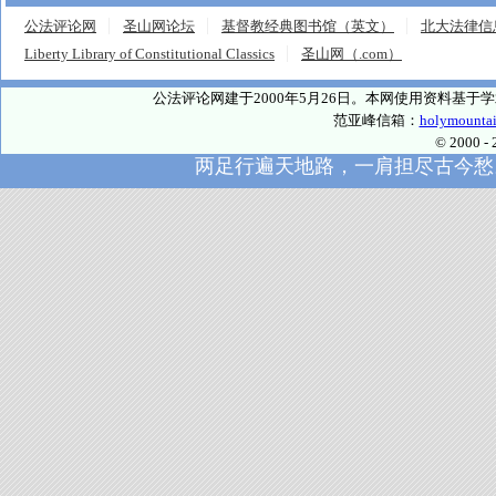
公法评论网
圣山网论坛
基督教经典图书馆（英文）
北大法律信
Liberty Library of Constitutional Classics
圣山网（.com）
公法评论网建于2000年5月26日。本网使用资料基
范亚峰信箱：
holymounta
© 2000
两足行遍天地路，一肩担尽古今愁