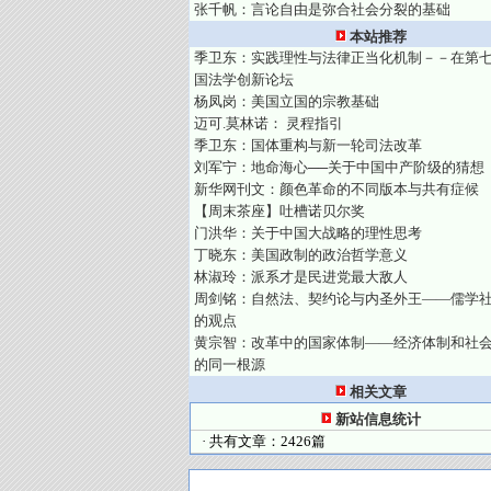
张千帆：言论自由是弥合社会分裂的基础
本站推荐
季卫东：实践理性与法律正当化机制－－在第
国法学创新论坛
杨凤岗：美国立国的宗教基础
迈可.莫林诺： 灵程指引
季卫东：国体重构与新一轮司法改革
刘军宁：地命海心──关于中国中产阶级的猜想
新华网刊文：颜色革命的不同版本与共有症候
【周末茶座】吐槽诺贝尔奖
门洪华：关于中国大战略的理性思考
丁晓东：美国政制的政治哲学意义
林淑玲：派系才是民进党最大敌人
周剑铭：自然法、契约论与内圣外王——儒学
的观点
黄宗智：改革中的国家体制——经济体制和社
的同一根源
相关文章
新站信息统计
· 共有文章：2426篇