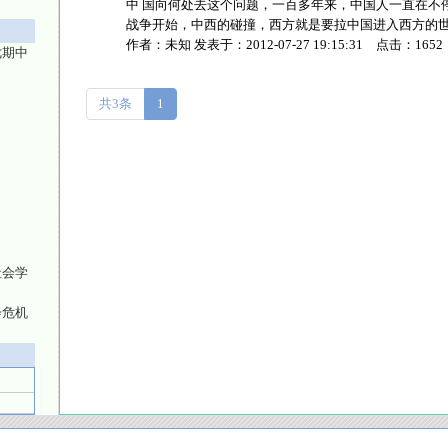
中 国向何处去这个问题，一百多年来，中国人一直在不
战争开始，中西的碰撞，西方就是要拉中国进入西方的世界体系
作者：
未知
发表于：
2012-07-27 19:15:31
点击：
1652
七期中
共3条
1
社会学
会危机