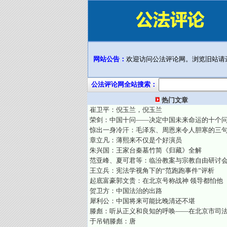
网站公告：
欢迎访问公法评论网。浏览旧站请
公法评论网全站搜索：
热门文章
崔卫平：倪玉兰，倪玉兰
荣剑：中国十问——决定中国未来命运的十个
惊出一身冷汗：毛泽东、周恩来令人胆寒的三
章立凡：薄熙来不仅是个好演员
朱兴国：王家台秦墓竹简《归藏》全解
范亚峰、夏可君等：临汾教案与宗教自由研讨
王立兵：宪法学视角下的“范跑跑事件”评析
起底富豪郭文贵：在北京号称战神 领导都怕他
贺卫方：中国法治的出路
犀利公：中国将来可能比晚清还不堪
滕彪：听从正义和良知的呼唤——在北京市司
于吊销滕彪：唐