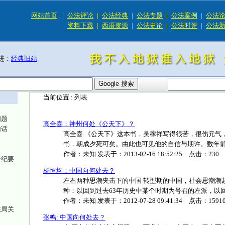
网站首页
|
公法评论
|
公法经典
|
公法专题
|
公法案例
|
公法
资料下载
|
西语资源
|
公法史论
|
公法时评
|
公法
进：
经典旧站
当前位置 :
列表
问题
高全喜：神州何处《公天下》？
句话
高全喜 《公天下》这本书，吴稼祥写得很苦，很伤元气
书，朝成夕死可矣。由此也可见他的自信与期许。数年前，《
作者：
未知
发表于：
2013-02-16 18:52:25
点击：
230
会纪要
杨恒均：中国向何处去？
左右两种思潮夹击下的中国 转型期的中国，社会思潮潮
种：以回到过去63年历史中某个时期为号召的左派，以回归到
作者：
未知
发表于：
2012-07-28 09:41:34
点击：
1591
法局关
张鸣: 中国向何处去？