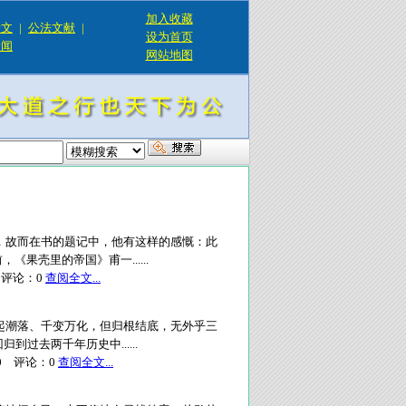
加入收藏
论文
|
公法文献
|
设为首页
新闻
网站地图
，故而在书的题记中，他有这样的感慨：此
果壳里的帝国》甫一......
评论：
0
查阅全文...
起潮落、千变万化，但归根结底，无外乎三
过去两千年历史中......
0
评论：
0
查阅全文...