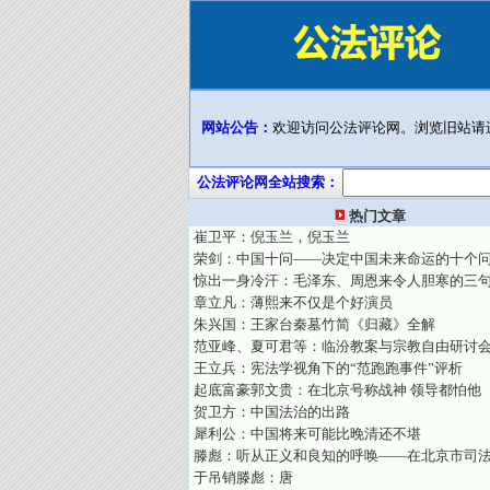
网站公告：
欢迎访问公法评论网。浏览旧站请
公法评论网全站搜索：
热门文章
崔卫平：倪玉兰，倪玉兰
荣剑：中国十问——决定中国未来命运的十个
惊出一身冷汗：毛泽东、周恩来令人胆寒的三
章立凡：薄熙来不仅是个好演员
朱兴国：王家台秦墓竹简《归藏》全解
范亚峰、夏可君等：临汾教案与宗教自由研讨
王立兵：宪法学视角下的“范跑跑事件”评析
起底富豪郭文贵：在北京号称战神 领导都怕他
贺卫方：中国法治的出路
犀利公：中国将来可能比晚清还不堪
滕彪：听从正义和良知的呼唤——在北京市司
于吊销滕彪：唐