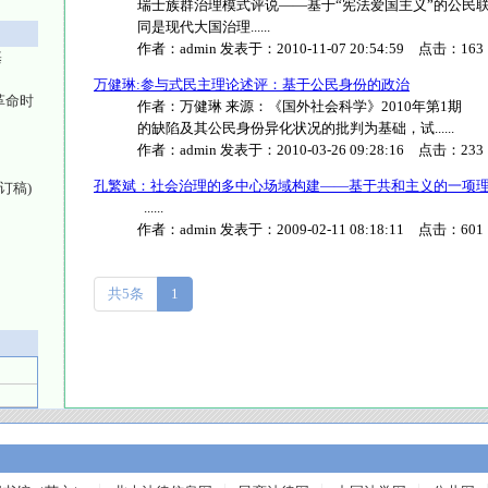
瑞士族群治理模式评说——基于“宪法爱国主义”的公民联
同是现代大国治理......
作者：
admin
发表于：
2010-11-07 20:54:59
点击：
163
基
万健琳:参与式民主理论述评：基于公民身份的政治
革命时
作者：万健琳 来源：《国外社会科学》2010年第1
的缺陷及其公民身份异化状况的批判为基础，试......
作者：
admin
发表于：
2010-03-26 09:28:16
点击：
233
孔繁斌：社会治理的多中心场域构建——基于共和主义的一项
订稿)
......
》
作者：
admin
发表于：
2009-02-11 08:18:11
点击：
601
共5条
1