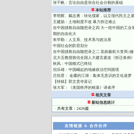
张千帆：言论自由是弥合社会分裂的基础
本站推荐
李明辉、戴志勇：转化儒家，以立现代民主之
王建勋：土地制度不改 暴力拆迁难止
在中国拯救自由随想录之四 大一统中国的工业
期的自由化大
朱学勤：人文系、技术系与政法系
中国社会的阶层划分
在中国拯救自由随想录之二 皇政极权大变局 (修
北大五教授致信全国人大建言废改《拆迁条例
秋风：中国模式已终结
倪乐雄：中国崛起的地缘政治空间困境
吕恒君： 金庸的江湖：集体无意识的文化迷梦
【特稿】郭文贵夺富记
张大军：《美国秩序的根基》译者序
相关文章
新站信息统计
· 共有文章：2426篇
友情链接 & 合作伙伴