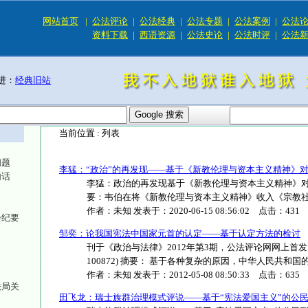
网站首页
|
公法评论
|
公法经典
|
公法专题
|
公法案例
|
公法
资料下载
|
西语资源
|
公法史论
|
公法时评
|
公法
进：
经典旧站
当前位置 :
列表
问题
李猛：“政治”的再发现——基于《新教伦理与资本主义精神》
句话
李猛：政治的再发现基于《新教伦理与资本主义精神》对
要：韦伯在将《新教伦理与资本主义精神》收入《宗教社会学
作者：
未知
发表于：
2020-06-15 08:56:02
点击：
431
会纪要
邹奕：论我国宪法中国家元首的认定——基于认定方法的检讨
刊于《政治与法律》2012年第3期，公法评论网网上首发 邹
100872) 摘要： 基于各种复杂的原因，中华人民共和国的四..
作者：
未知
发表于：
2012-05-08 08:50:33
点击：
635
法局关
田飞龙：瑞士族群治理模式评说——基于“宪法爱国主义”的公