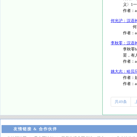
义〉1一
作者：
何光沪：汉语
何光沪
作者：
李秋零：汉语
李秋零ht
罢，有人
作者：
姚大志：哈贝
作者：姚
作者：
共49条
友情链接 & 合作伙伴