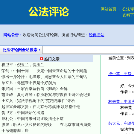
网站首页
|
公法评
资料下
网站公告：
欢迎访问公法评论网。浏览旧站请进：
经典旧站
公法评论网全站搜索：
当前位置 :
列
热门文章
崔卫平：倪玉兰，倪玉兰
荣剑：中国十问——决定中国未来命运的十个问题
成中英、王焱
惊出一身冷汗：毛泽东、周恩来令人胆寒的三句话
——从
章立凡：薄熙来不仅是个好演员
好。今天
朱兴国：王家台秦墓竹简《归藏》全解
作者：
范亚峰、夏可君等：临汾教案与宗教自由研讨会纪要
王立兵：宪法学视角下的“范跑跑事件”评析
林来梵：中国
起底富豪郭文贵：在北京号称战神 领导都怕他
林来梵 
贺卫方：中国法治的出路
作者：
犀利公：中国将来可能比晚清还不堪
韩大元：宪法
滕彪：听从正义和良知的呼唤——在北京市司法局关
宪法学
于吊销滕彪：唐