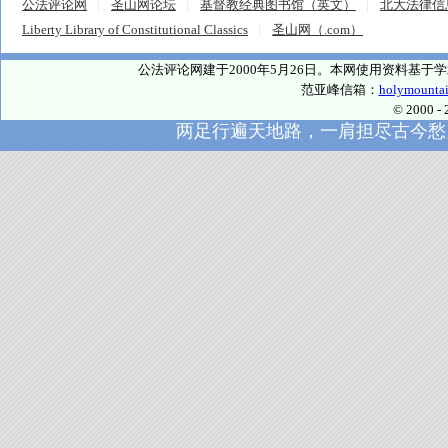
公法评论网
圣山网论坛
基督教经典图书馆（英文）
北大法律信
Liberty Library of Constitutional Classics
圣山网（.com）
公法评论网建于2000年5月26日。本网使用资料基
范亚峰信箱：
holymounta
© 2000
两足行遍天地路，一肩担尽古今愁