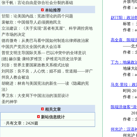
开放与综
张千帆：言论自由是弥合社会分裂的基础
作者：
本站推荐
甘阳：论美国内战：宪政理论的四个问题
赵汀阳：政治
裴敏欣：中国领导人必须拥抱民主
标签： 
立法建议：《关于实现“居者有其屋”、科学调控房地
作者：
产市场的决定
高全喜、陈端
德肖微奇：从奥巴马看中国如何制造出律师政治家
——北大
中国共产党历次全国代表大会沿革
作者：
普世文明主导国际关系— 巴以冲突中的全球意识
[德] 赫尔曼·康特罗维茨：萨维尼与历史法学派
丁力：地缘政
刘澎：世界主要国家政教关系模式比较
地缘大战
刘同苏：良不良，人心恍；娼不娼，世道颠——评广
作者：
州良人教会被迫
胡晓进：林肯与美国宪法的新生——读《隐藏的宪
马克·里拉：
法》
时间:20
季卫东：大变局下中国法治的顶层设计
作者：
圣约神学
陈端洪做客“
相关文章
2010
新站信息统计
作者：
· 共有文章：2426篇
何光沪：汉语
何光沪