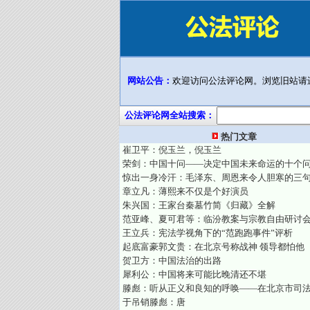
网站公告：
欢迎访问公法评论网。浏览旧站请
公法评论网全站搜索：
热门文章
崔卫平：倪玉兰，倪玉兰
荣剑：中国十问——决定中国未来命运的十个
惊出一身冷汗：毛泽东、周恩来令人胆寒的三
章立凡：薄熙来不仅是个好演员
朱兴国：王家台秦墓竹简《归藏》全解
范亚峰、夏可君等：临汾教案与宗教自由研讨
王立兵：宪法学视角下的“范跑跑事件”评析
起底富豪郭文贵：在北京号称战神 领导都怕他
贺卫方：中国法治的出路
犀利公：中国将来可能比晚清还不堪
滕彪：听从正义和良知的呼唤——在北京市司
于吊销滕彪：唐