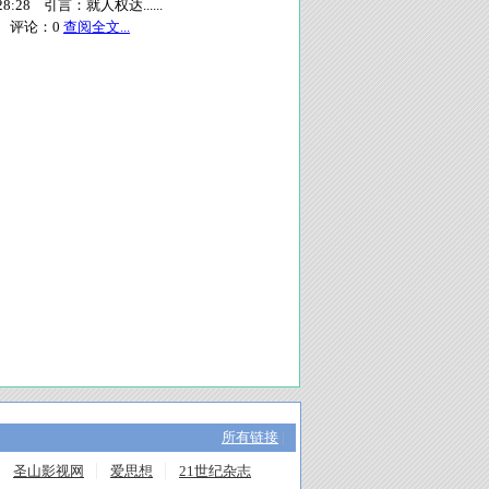
:28 引言：就人权达......
评论：
0
查阅全文...
所有链接
|
圣山影视网
爱思想
21世纪杂志