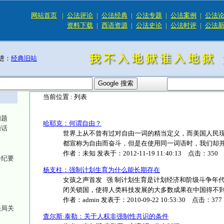
网站首页
|
公法评论
|
公法经典
|
公法专题
|
公法案例
|
公法
资料下载
|
西语资源
|
公法史论
|
公法时评
|
公法
进：
经典旧站
当前位置 :
列表
问题
哈耶克：何谓自由？
句话
世界上从不曾有过对自由一词的精当定义，而美国人民
都宣称为自由而奋斗，但是在使用同一词语时，我们却并不意
作者：
未知
发表于：
2012-11-19 11:40:13
点击：
350
会纪要
杨支柱：强制计划生育为什么能长期存在
女孩之声首发 强 制计划生育是计划经济和阶级斗争年
闭关锁国，使得人类科技发展的大多数成果在中国得不到应用.
作者：
admin
发表于：
2010-09-22 10:53:30
点击：
377
法局关
查尔斯·泰勒：关于人权非强制性共识的条件