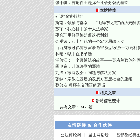
张千帆：言论自由是弥合社会分裂的基础
本站推荐
别说“贪官特赦”
斯南：领袖与群众——“毛泽东之谜”的历史解
苏宇：我心目中的十大法学家
要合理用好网络监督这把利剑
金观涛：八十年代的一个宏大思想运动
山西身家过亿警察富豪遇害 疑涉发放千万高利
林昭：狱中血书节选
泮伟江：一个普通法的故事——英格兰政体的
季卫东：计算法学的疆域
刘澎：家庭教会：问题与解决方案
张静：宗教在基层的发展对基层社会的重组
魏敦友:程序主义话语的逻辑
相关文章
新站信息统计
· 共有文章：2426篇
友情链接 & 合作伙伴
公法评论网
圣山网论坛
基督教经典