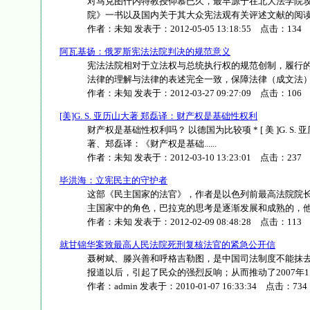
对马克图什内特教授仰慕已久，最早源于在北大法学院
院》一书以及国内关于其大众宪法观有关评述文献的阅读。司
作者：
未知
发表于：
2012-05-05 13:18:55
点击：
134
阿瓦基扬：俄罗斯宪法法院判决的规范意义
宪法法院相对于立法权与总统执行权的规范创制，履行
法律的理解与法律的表述完全一致，保障法律（成文法）在宪
作者：
未知
发表于：
2012-03-27 09:27:09
点击：
106
[美]G. S. 亚历山大著 郑磊译：财产权是基础性权利
财产权是基础性权利吗？ 以德国为比较项 * [ 美 ]G. S. 亚历山大
著、郑磊译：《财产权是基础......
作者：
未知
发表于：
2012-03-10 13:23:01
点击：
237
毕洪海：立宪民主的守护者
这部《民主国家的法官》，作者是以色列前最高法院院长
主国家中的角色，巴拉克的思考是逐渐发展和成熟的，他曾经
作者：
未知
发表于：
2012-02-09 08:48:28
点击：
113
就甘锦华案致最高人民法院死刑复核法官的紧急公开信
聂树斌、滕兴善和呼格吉勒图，是中国司法制度不能抹
报道以后，引起了民众的强烈反响；从而推动了2007年1月最
作者：
admin
发表于：
2010-01-07 16:33:34
点击：
734