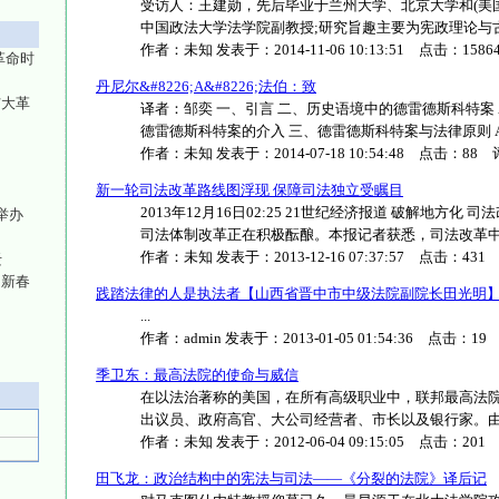
受访人：王建勋，先后毕业于兰州大学、北京大学和(美
中国政法大学法学院副教授;研究旨趣主要为宪政理论与古典自
作者：
未知
发表于：
2014-11-06 10:13:51
点击：
1586
革命时
丹尼尔&#8226;A&#8226;法伯：致
与大革
译者：邹奕 一、引言 二、历史语境中的德雷德斯科特案 
德雷德斯科特案的介入 三、德雷德斯科特案与法律原则 A.公民
作者：
未知
发表于：
2014-07-18 10:54:48
点击：
88
评
新一轮司法改革路线图浮现 保障司法独立受瞩目
2013年12月16日02:25 21世纪经济报道 破解地方
举办
司法体制改革正在积极酝酿。本报记者获悉，司法改革中最..
作者：
未知
发表于：
2013-12-16 07:37:57
点击：
431
迁
巳新春
践踏法律的人是执法者【山西省晋中市中级法院副院长田光明
...
作者：
admin
发表于：
2013-01-05 01:54:36
点击：
19
季卫东：最高法院的使命与威信
在以法治著称的美国，在所有高级职业中，联邦最高法
出议员、政府高官、大公司经营者、市长以及银行家。由此可见
作者：
未知
发表于：
2012-06-04 09:15:05
点击：
201
田飞龙：政治结构中的宪法与司法——《分裂的法院》译后记