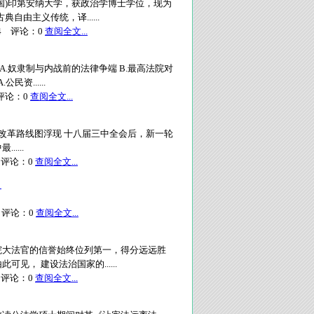
国)印第安纳大学，获政治学博士学位，现为
由主义传统，译......
4
评论：
0
查阅全文...
A.奴隶制与内战前的法律争端 B.最高法院对
资......
论：
0
查阅全文...
化 司法改革路线图浮现 十八届三中全会后，新一轮
....
评论：
0
查阅全文...
】
评论：
0
查阅全文...
院大法官的信誉始终位列第一，得分远远胜
， 建设法治国家的......
评论：
0
查阅全文...