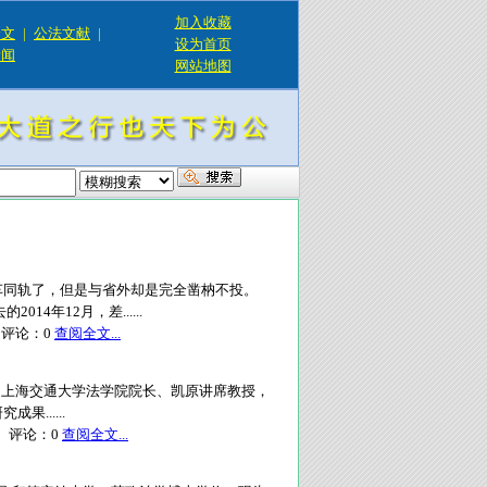
加入收藏
论文
|
公法文献
|
设为首页
新闻
网站地图
车同轨了，但是与省外却是完全凿枘不投。
4年12月，差......
评论：
0
查阅全文...
法学家，上海交通大学法学院院长、凯原讲席教授，
......
评论：
0
查阅全文...