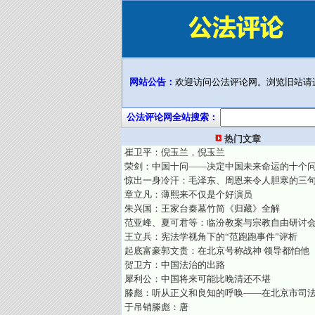
网站公告：
欢迎访问公法评论网。浏览旧站请
公法评论网全站搜索：
热门文章
崔卫平：倪玉兰，倪玉兰
荣剑：中国十问——决定中国未来命运的十个
惊出一身冷汗：毛泽东、周恩来令人胆寒的三
章立凡：薄熙来不仅是个好演员
朱兴国：王家台秦墓竹简《归藏》全解
范亚峰、夏可君等：临汾教案与宗教自由研讨
王立兵：宪法学视角下的“范跑跑事件”评析
起底富豪郭文贵：在北京号称战神 领导都怕他
贺卫方：中国法治的出路
犀利公：中国将来可能比晚清还不堪
滕彪：听从正义和良知的呼唤——在北京市司
于吊销滕彪：唐