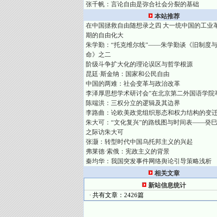
张千帆：言论自由是弥合社会分裂的基础
本站推荐
在中国拯救自由随想录之四 大一统中国的工业
期的自由化大
朱学勤：“托克维尔线”——朱学勤谈《旧制度
命》之二
阶级斗争扩大化的理论误区与哲学根源
昆廷·斯金纳：国家和公民自由
中国的两难：社会变革与政治改革
李泽厚思想学术研讨会”在北京第二外国语学院
陈端洪：三权分立的逻辑及其边界
李路曲：论欧美政党组织形态和权力结构的变
朱大可：“文化复兴”的路线图与时间表——癸
之际访朱大可
张灏：转型时代中国乌托邦主义的兴起
弗莱德·索俄：宪政主义的背景
秦均华：我国突发事件网络舆论引导策略浅析
相关文章
新站信息统计
· 共有文章：2426篇