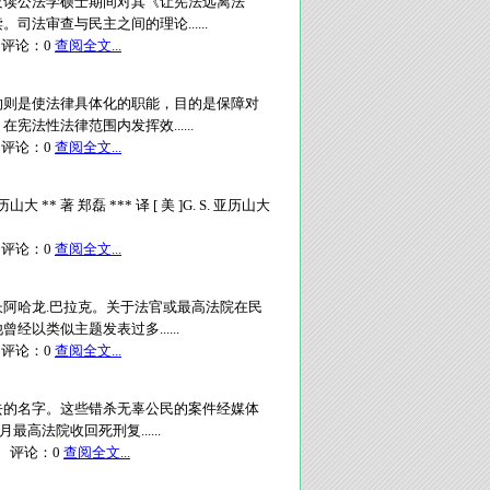
攻读公法学硕士期间对其《让宪法远离法
法审查与民主之间的理论......
评论：
0
查阅全文...
的则是使法律具体化的职能，目的是保障对
法性法律范围内发挥效......
评论：
0
查阅全文...
 ** 著 郑磊 *** 译 [ 美 ]G. S. 亚历山大
评论：
0
查阅全文...
阿哈龙.巴拉克。关于法官或最高法院在民
以类似主题发表过多......
评论：
0
查阅全文...
去的名字。这些错杀无辜公民的案件经媒体
高法院收回死刑复......
评论：
0
查阅全文...