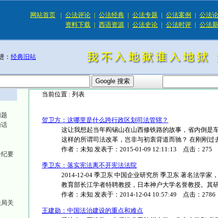
网站首页
|
公法评论
|
公法经典
|
公法专题
|
公法案例
|
公法
资料下载
|
西语资源
|
公法史论
|
公法时评
|
公法
进：
经典旧站
当前位置 :
列表
问题
贺卫方：这哪里是什么跨行政区划司法管辖？
句话
这让我想起当年阎锡山在山西修铁路的故事，省内倒是
这样的所谓司法改革，岂非与初衷背道而驰？ 在刚刚过去的201
作者：
未知
发表于：
2015-01-09 12:11:13
点击：
275
会纪要
季卫东：落实宪法离不开宪法法院
2014-12-04 季卫东 中国企业研究所 季卫东 著名
教育部长江学者特聘教授，日本神户大学名誉教授。其研究成果
作者：
未知
发表于：
2014-12-04 10:57:49
点击：
2786
法局关
王建勋：中国法治建设的重点和难点