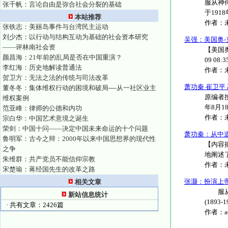
服从神何
张千帆：言论自由是弥合社会分裂的基础
于191
本站推荐
作者：
张铁志：美丽岛事件与台湾民主运动
刘少杰：以行动与结构互动为基础的社会资本研究
吴强：美国奥
——评林南社会资
【美国奥
颜昌海：21年前的乱局是否在中国重演？
09 08
李红海：历史地解读普通法
作者：
贺卫方：无法之法的传统与司法改革
萧功秦 崔卫平
董冬冬：集体维权行动的困境和破局----从一社区业主
原编者
维权案例
年8月18
范亚峰：律师的公德和内功
作者：
宗白华：中国艺术意境之诞生
荣剑：中国十问——决定中国未来命运的十个问题
萧功秦：从中
鲁明军：古今之辩：2000年以来中国思想界的现代性
【内容
之争
地阐述
朱维群：共产党员不能信仰宗教
作者：
宋楚瑜：蒋经国先生的改革之路
张灏：扮演上
相关文章
服从神
新站信息统计
(1893-1
· 共有文章：2426篇
作者：