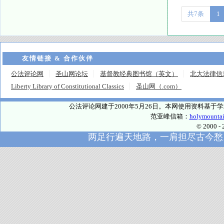
共7条
1
友情链接 & 合作伙伴
公法评论网
圣山网论坛
基督教经典图书馆（英文）
北大法律信
Liberty Library of Constitutional Classics
圣山网（.com）
公法评论网建于2000年5月26日。本网使用资料基
范亚峰信箱：
holymounta
© 2000
两足行遍天地路，一肩担尽古今愁