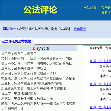
网站首页
|
公法评
资料下
网站公告：
欢迎访问公法评论网。浏览旧站请进：
经典旧站
公法评论网全站搜索：
当前位置 :
列
热门文章
崔卫平：倪玉兰，倪玉兰
荣剑：中国十问——决定中国未来命运的十个问题
张灏：扮演上
惊出一身冷汗：毛泽东、周恩来令人胆寒的三句话
服从神何
章立凡：薄熙来不仅是个好演员
于191
朱兴国：王家台秦墓竹简《归藏》全解
作者：
范亚峰、夏可君等：临汾教案与宗教自由研讨会纪要
王立兵：宪法学视角下的“范跑跑事件”评析
张灏：扮演上
起底富豪郭文贵：在北京号称战神 领导都怕他
服从神何
贺卫方：中国法治的出路
于191
犀利公：中国将来可能比晚清还不堪
作者：
滕彪：听从正义和良知的呼唤——在北京市司法局关
张灏：扮演上
于吊销滕彪：唐