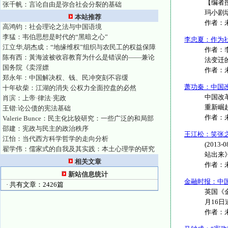
【编者
张千帆：言论自由是弥合社会分裂的基础
玛小剧场
本站推荐
作者：
高鸿钧：社会理论之法与中国语境
李猛：韦伯思想是时代的“黑暗之心”
李忠夏：作为
江立华,胡杰成：“地缘维权”组织与农民工的权益保障
作者：
陈有西：黃海波被收容教育为什么是错误的——兼论
法变迁的
国务院《卖淫嫖
作者：
郑永年：中国解决权、钱、民冲突刻不容缓
萧功秦：中国
十年砍柴：江湖的消失 公权力全面控盘的必然
中国改
肖滨：上帝·律法·宪政
重新崛
王锴:论公债的宪法基础
作者：
Valerie Bunce：民主化比较研究：一些广泛的和局部
邵建：宪政与民主的政治秩序
王江松：笑张
江怡：当代西方科学哲学的走向分析
(201
翟学伟：儒家式的自我及其实践：本土心理学的研究
站出来》
相关文章
作者：
新站信息统计
金融时报：中
· 共有文章：2426篇
英国《
月16日
作者：