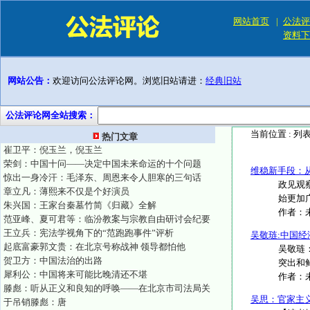
网站首页
|
公法评
资料下
网站公告：
欢迎访问公法评论网。浏览旧站请进：
经典旧站
公法评论网全站搜索：
当前位置 :
列
热门文章
崔卫平：倪玉兰，倪玉兰
荣剑：中国十问——决定中国未来命运的十个问题
维稳新手段：
惊出一身冷汗：毛泽东、周恩来令人胆寒的三句话
政见观察
章立凡：薄熙来不仅是个好演员
始更加广
朱兴国：王家台秦墓竹简《归藏》全解
作者：
范亚峰、夏可君等：临汾教案与宗教自由研讨会纪要
王立兵：宪法学视角下的“范跑跑事件”评析
吴敬琏:中国
起底富豪郭文贵：在北京号称战神 领导都怕他
吴敬琏
贺卫方：中国法治的出路
突出和鲜
犀利公：中国将来可能比晚清还不堪
作者：
滕彪：听从正义和良知的呼唤——在北京市司法局关
吴思：官家主
于吊销滕彪：唐