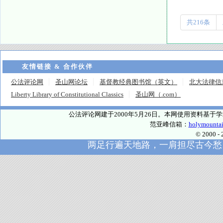
共216条
友情链接 & 合作伙伴
公法评论网
圣山网论坛
基督教经典图书馆（英文）
北大法律信
Liberty Library of Constitutional Classics
圣山网（.com）
公法评论网建于2000年5月26日。本网使用资料基
范亚峰信箱：
holymounta
© 2000
两足行遍天地路，一肩担尽古今愁