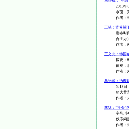
马钟成：“宪政
2013
水面，宪
作者：
王瑛：寄希望
发布时间
合主办）
作者：
王文龙：韩国
摘要：
值观，
作者：
单光鼐：治理
5月8
的大背
作者：
李猛：“社会
字号:小
秩序问题
作者：