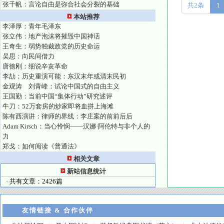
张千帆：言论自由是弥合社会分裂的基础
共2条
1
本站推荐
李泽厚：青年毛泽东
张立伟：地产泡沫将摧毁中国神话
王奇生：弱势独裁政党的历史命运
吴思：向民间借力
唐德刚：细说辛亥革命
李劼；历史重演可能：东汉末年或清末民初
金观涛 刘青峰：试论中国式的自由主义
王国勤：当前中国“集体行动”研究述评
牛刀：52万套房的炒家即将血拼上海滩
陈有西演讲：律师的界线：李庄案的前前后后
Adam Kirsch：当心怜悯——汉娜·阿伦特与非个人的
力
郑戈：如何阅读《普通法》
相关文章
新站信息统计
· 共有文章：2426篇
友情链接 & 合作伙伴