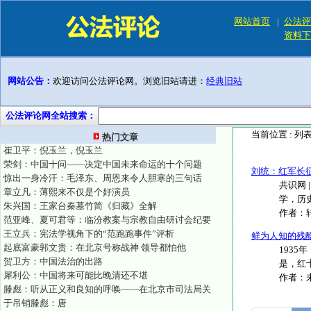
网站首页
|
公法评
资料下
网站公告：
欢迎访问公法评论网。浏览旧站请进：
经典旧站
公法评论网全站搜索：
当前位置 :
列
热门文章
崔卫平：倪玉兰，倪玉兰
荣剑：中国十问——决定中国未来命运的十个问题
刘统：红军长
惊出一身冷汗：毛泽东、周恩来令人胆寒的三句话
共识网 
章立凡：薄熙来不仅是个好演员
学，历史
朱兴国：王家台秦墓竹简《归藏》全解
作者：
范亚峰、夏可君等：临汾教案与宗教自由研讨会纪要
王立兵：宪法学视角下的“范跑跑事件”评析
鲜为人知的残
起底富豪郭文贵：在北京号称战神 领导都怕他
193
贺卫方：中国法治的出路
是，红
犀利公：中国将来可能比晚清还不堪
作者：
滕彪：听从正义和良知的呼唤——在北京市司法局关
于吊销滕彪：唐