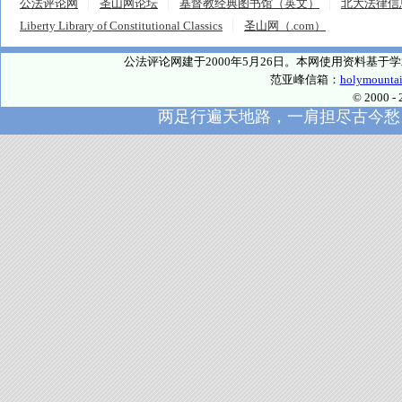
公法评论网
圣山网论坛
基督教经典图书馆（英文）
北大法律信
Liberty Library of Constitutional Classics
圣山网（.com）
公法评论网建于2000年5月26日。本网使用资料基
范亚峰信箱：
holymounta
© 2000
两足行遍天地路，一肩担尽古今愁