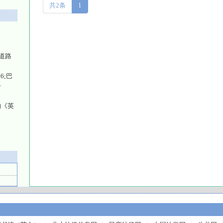
共2条
1
道路
6;巴
争
的《英