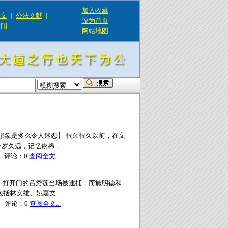
加入收藏
论文
|
公法文献
|
设为首页
新闻
网站地图
形象是多么令人迷恋】 很久很久以前，在文
，记忆依稀，......
评论：
0
查阅全文...
门。打开门的吕秀莲当场被逮捕，而施明德和
雄、姚嘉文......
评论：
0
查阅全文...