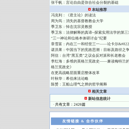
张千帆：言论自由是弥合社会分裂的基础
本站推荐
冯克利：《君主论》的读法
周为筠：消失的基督教教会大学
季卫东：悼念沈宗灵教授
季卫东：法律解释的真谛--探索实用法学的第三
“三一神论和位格本体研讨会”纪要
章雪富：内在三一和经世三一——论卡尔&#822
谌洪果：中国当下的宪政思潮：目标及路径之
阿信：台湾“黑五类”之议会反对派和长老教会
李红海：多维的英格兰宪政史——兼读梅特兰
格兰宪政史》
在更高战略层面重启整体改革
叶秋华：希伯来法论略
陈赟：王船山理气之辨的哲学阐释
相关文章
新站信息统计
· 共有文章：2426篇
友情链接 & 合作伙伴