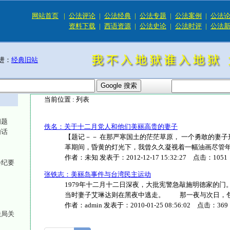
网站首页
|
公法评论
|
公法经典
|
公法专题
|
公法案例
|
公法
资料下载
|
西语资源
|
公法史论
|
公法时评
|
公法
进：
经典旧站
当前位置 :
列表
问题
佚名：关于十二月党人和他们美丽高贵的妻子
句话
【题记－－ 在那严寒国土的茫茫草原， 一个勇敢的妻子
革期间，昏黄的灯光下，我曾久久凝视着一幅油画尽管年岁久远
作者：
未知
发表于：
2012-12-17 15:32:27
点击：
1051
会纪要
张铁志：美丽岛事件与台湾民主运动
1979年十二月十二日深夜，大批宪警急敲施明德家的
当时妻子艾琳达则在黑夜中逃走。 那一夜与次日，包括林义
作者：
admin
发表于：
2010-01-25 08:56:02
点击：
369
法局关