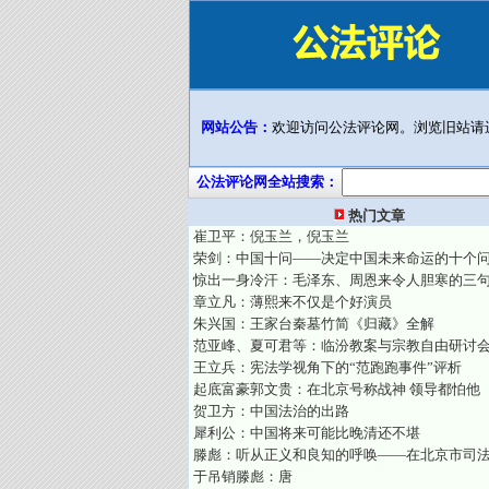
网站公告：
欢迎访问公法评论网。浏览旧站请
公法评论网全站搜索：
热门文章
崔卫平：倪玉兰，倪玉兰
荣剑：中国十问——决定中国未来命运的十个
惊出一身冷汗：毛泽东、周恩来令人胆寒的三
章立凡：薄熙来不仅是个好演员
朱兴国：王家台秦墓竹简《归藏》全解
范亚峰、夏可君等：临汾教案与宗教自由研讨
王立兵：宪法学视角下的“范跑跑事件”评析
起底富豪郭文贵：在北京号称战神 领导都怕他
贺卫方：中国法治的出路
犀利公：中国将来可能比晚清还不堪
滕彪：听从正义和良知的呼唤——在北京市司
于吊销滕彪：唐