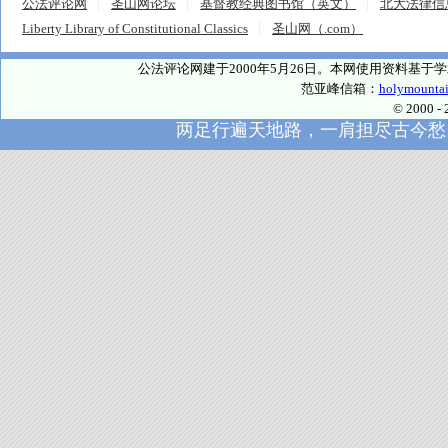
公法评论网
圣山网论坛
基督教经典图书馆（英文）
北大法律信
Liberty Library of Constitutional Classics
圣山网（.com）
公法评论网建于2000年5月26日。本网使用资料基
范亚峰信箱：
holymounta
© 2000
两足行遍天地路，一肩担尽古今愁