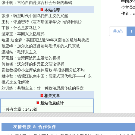
中国这
张千帆：言论自由是弥合社会分裂的基础
位官员对
本站推荐
作者：
张灏：转型时代中国乌托邦主义的兴起
王利：评施密特《霍布斯国家学说中的利维坦》
丁耘：什么是罗马法？
共3条
1
温家宝：再回兴义忆耀邦
哈里·迪金森：英国宪法近50年来面临的尴尬与挑战
范亚峰：加尔文的基督论与毛泽东的人民宗教
迈斯纳：毛泽东主义
郭雨新：台湾两波民主运动的桥樑
何包钢：沃尔泽的多元正义理论评析
党校教授称小金库成集体腐败 举报多因分赃不均
姚中秋：钱塘江以南中国：儒家式现代秩序——广东
模式之文化解读
刘训练：共和主义：对一种政治思想传统的界定
相关文章
新站信息统计
· 共有文章：2426篇
友情链接 & 合作伙伴