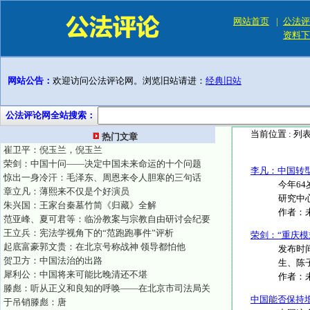
网站首页
|
公法评
资料下
网站公告：
欢迎访问公法评论网。浏览旧站请进：
经典旧站
公法评论网全站搜索：
当前位置 :
列
热门文章
崔卫平：倪玉兰，倪玉兰
荣剑：中国十问——决定中国未来命运的十个问题
李凡：中国转
惊出一身冷汗：毛泽东、周恩来令人胆寒的三句话
今年6
章立凡：薄熙来不仅是个好演员
研究中心
朱兴国：王家台秦墓竹简《归藏》全解
作者：
范亚峰、夏可君等：临汾教案与宗教自由研讨会纪要
王立兵：宪法学视角下的“范跑跑事件”评析
荣剑：“重庆模
起底富豪郭文贵：在北京号称战神 领导都怕他
发布时间
贺卫方：中国法治的出路
生、陈子
犀利公：中国将来可能比晚清还不堪
作者：
滕彪：听从正义和良知的呼唤——在北京市司法局关
中国能否保持增
于吊销滕彪：唐