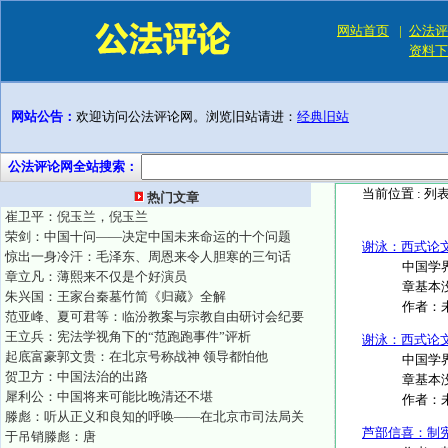
网站首页
|
公法评
资料下
网站公告：
欢迎访问公法评论网。浏览旧站请进：
经典旧站
公法评论网全站搜索：
当前位置 :
列
热门文章
崔卫平：倪玉兰，倪玉兰
荣剑：中国十问——决定中国未来命运的十个问题
谢泳：西式论
惊出一身冷汗：毛泽东、周恩来令人胆寒的三句话
中国学
章立凡：薄熙来不仅是个好演员
章基本
朱兴国：王家台秦墓竹简《归藏》全解
作者：
范亚峰、夏可君等：临汾教案与宗教自由研讨会纪要
王立兵：宪法学视角下的“范跑跑事件”评析
谢泳：西式论
起底富豪郭文贵：在北京号称战神 领导都怕他
中国学
贺卫方：中国法治的出路
章基本
犀利公：中国将来可能比晚清还不堪
作者：
滕彪：听从正义和良知的呼唤——在北京市司法局关
芦部信喜：制宪
于吊销滕彪：唐