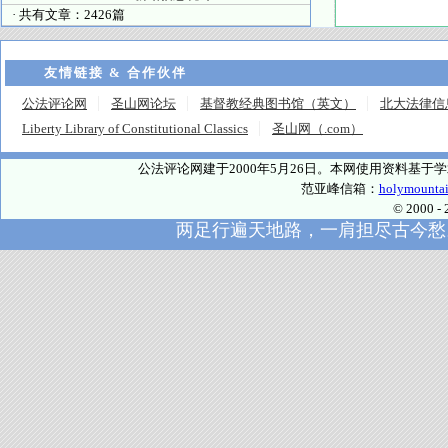
· 共有文章：2426篇
友情链接 & 合作伙伴
公法评论网
圣山网论坛
基督教经典图书馆（英文）
北大法律信
Liberty Library of Constitutional Classics
圣山网（.com）
公法评论网建于2000年5月26日。本网使用资料基
范亚峰信箱：
holymounta
© 2000
两足行遍天地路，一肩担尽古今愁