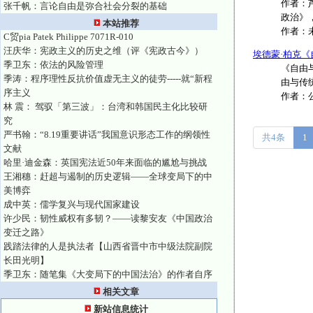
作者：芦
张千帆：言论自由是弥合社会分裂的基础
政治》，
本站推荐
作者：
C贸pia Patek Philippe 7071R-010
汪庆华：宪政主义的历史之维（评《宪政古今》）
埃德蒙·柏克《
季卫东：依法的风险管理
《自由
季涛：程序理性反抗价值虚无主义的徒劳-----就“新程
由与传统
序主义
作者：
林 震： 驾驭「第三波」：台湾和韩国民主化比较研
究
严书翰：“8.19重要讲话”我国意识形态工作的纲领性
共4条
1
文献
哈里·迪金森：英国宪法近50年来面临的尴尬与挑战
王湘穗：赶超与遏制的历史逻辑——全球变局下的中
美博弈
成中英：儒学复兴与现代国家建设
许少民：韧性威权有多韧？——读黎安友《中国政治
变迁之路》
践踏法律的人是执法者【山西省晋中市中级法院副院
长田光明】
季卫东：随笔集《大变局下的中国法治》的作者自序
相关文章
新站信息统计