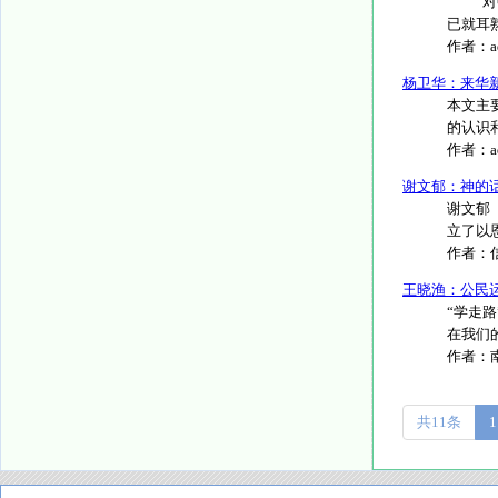
对中国现
已就耳熟
作者：
杨卫华：来华新
本文主
的认识
作者：
谢文郁：神的
谢文郁
立了以恩
作者：
王晓渔：公民
“学走
在我们的生
作者：
共11条
1