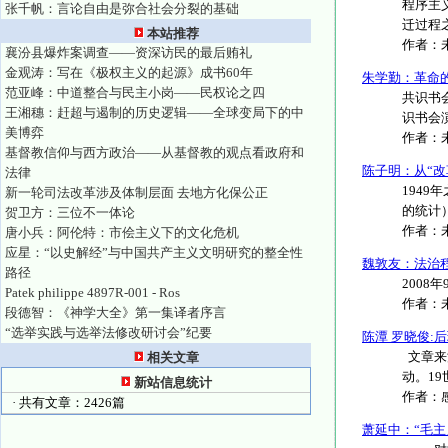
程序主
张千帆：言论自由是弥合社会分裂的基础
迁过程之
本站推荐
作者：
襄汾县爆炸案调查——资深访民的最后贿礼
金观涛：写在《极权主义的起源》成书60年
朱学勤：革命
范亚峰：中道整合与民主小岗——民权论之四
共识书
王湘穗：赶超与遏制的历史逻辑——全球变局下的中
识书会
美博弈
作者：
基督教信仰与西方政治——从基督教的观点看政府和
陈子明：从“改
法律
194
新一轮司法改革涉及体制层面 去地方化保公正
的统计）
贺卫方：三位不一体论
作者：
唐小兵：阿伦特：市侩主义下的文化危机
应星：“以史解经”与中国共产主义文明研究的整全性
魏敦友：法治
路径
2008年9月
Patek philippe 4897R-001 - Ros
作者：
段德智：《神学大全》第一集译者序言
“选举实践与选举法修改研讨会”纪要
陈潭 罗晓俊
文章来
相关文章
动。19
新站信息统计
作者：
· 共有文章：2426篇
萧延中：“毛