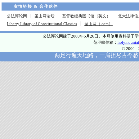
友情链接 & 合作伙伴
公法评论网
圣山网论坛
基督教经典图书馆（英文）
北大法律信
Liberty Library of Constitutional Classics
圣山网（.com）
公法评论网建于2000年5月26日。本网使用资料基
范亚峰信箱：
holymounta
© 2000
两足行遍天地路，一肩担尽古今愁