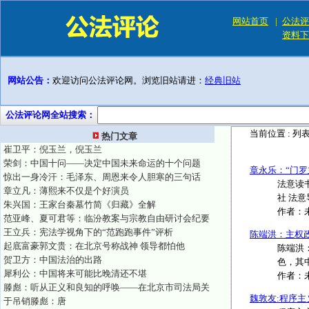
网站首页
|
公法评
资料下
网站公告：
欢迎访问公法评论网。浏览旧站请进：
经典旧站
公法评论网全站搜索：
当前位置 :
列
热门文章
崔卫平：倪玉兰，倪玉兰
荣剑：中国十问——决定中国未来命运的十个问题
章永乐：“门罗
惊出一身冷汗：毛泽东、周恩来令人胆寒的三句话
法意读书
章立凡：薄熙来不仅是个好演员
社 法意导
朱兴国：王家台秦墓竹简《归藏》全解
作者：
范亚峰、夏可君等：临汾教案与宗教自由研讨会纪要
王立兵：宪法学视角下的“范跑跑事件”评析
陈端洪：主权
起底富豪郭文贵：在北京号称战神 领导都怕他
陈端洪
贺卫方：中国法治的出路
色，其
犀利公：中国将来可能比晚清还不堪
作者：
滕彪：听从正义和良知的呼唤——在北京市司法局关
魏敦友:程序
于吊销滕彪：唐