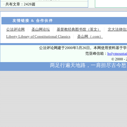
· 共有文章：2426篇
友情链接 & 合作伙伴
公法评论网
圣山网论坛
基督教经典图书馆（英文）
北大法律信
Liberty Library of Constitutional Classics
圣山网（.com）
公法评论网建于2000年5月26日。本网使用资料基
范亚峰信箱：
holymounta
© 2000
两足行遍天地路，一肩担尽古今愁