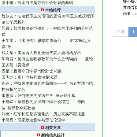
核心提
张千帆：言论自由是弥合社会分裂的基础
共领导
本站推荐
作者：
魏敦友：法治程序主义话语的逻辑 对季卫东教授程序
论法学思想的
郭锐：韩国政治转型研究：一种民主化序列的分析范
共3条
1
式
王学泰：《水浒传》思想本质新论——评“农民起义
说”等
钱文华：美国两大政党全国代表大会结构探析
陈有西：黃海波被收容教育为什么是错误的——兼论
国务院《卖淫嫖
应星：且看今日学界 “新父”之朽败
田飞龙：图什内特的政治宪法观
陈尧：寻找民主化研究的新路径——行为者方法与结
构分析的结合
李思源：评何光沪的汉语神学--兼及刘小枫
于建嵘：基督教的发展与中国社会稳定——与两
位“基督教家庭教会
刘统：红军长征是多面化的，历史真实不应掩盖
李明辉：儒家政治哲学与责任伦理学
相关文章
新站信息统计