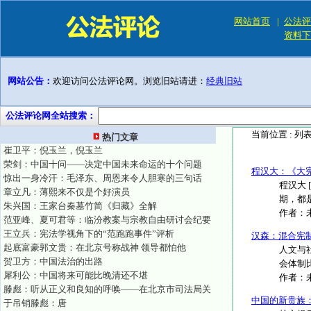
网站首页
|
公法评
资料下
网站公告：
欢迎访问公法评论网。浏览旧站请进：
经典旧站
公法评论网全站搜索：
当前位置 :
列
热门文章
崔卫平：倪玉兰，倪玉兰
荣剑：中国十问——决定中国未来命运的十个问题
程汉大：《大
惊出一身冷汗：毛泽东、周恩来令人胆寒的三句话
程汉大
章立凡：薄熙来不仅是个好演员
期，都
朱兴国：王家台秦墓竹简《归藏》全解
作者：
范亚峰、夏可君等：临汾教案与宗教自由研讨会纪要
王立兵：宪法学视角下的“范跑跑事件”评析
汉森：混合宪
起底富豪郭文贵：在北京号称战神 领导都怕他
人文与社会
贺卫方：中国法治的出路
会体制比较》
犀利公：中国将来可能比晚清还不堪
作者：
滕彪：听从正义和良知的呼唤——在北京市司法局关
中国的新贵族
于吊销滕彪：唐