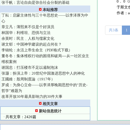
0． 
张千帆：言论自由是弥合社会分裂的基础
于斯文也
本站推荐
作者：
丁耘：启蒙主体性与三十年思想史——以李泽厚为中
心
章立凡：薄熙来不仅是个好演员
共3条
1
林国华：利维坦、恐惧与立法
余英时：民主﹑人权与儒家文化
谢文郁：中国神学建设的起点何在？
李锦纶：永活上帝生命主（PDF格式下载）
董冬冬：集体维权行动的困境和破局----从一社区业主
维权案例
谢国忠：打压楼市不足以遏制泡沫
张灏：扮演上帝：20世纪中国激进思想中人的神化
王國維：殷周制度論（1917年）
罗成：为身心立命——以李泽厚晚期思想中的“历史-
哲学”难题为
改革开放30年最具影响力的30件大事
相关文章
新站信息统计
· 共有文章：2426篇