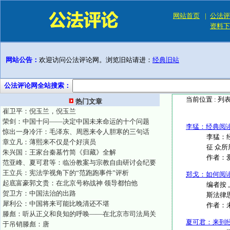
网站首页
|
公法评
资料下
网站公告：
欢迎访问公法评论网。浏览旧站请进：
经典旧站
公法评论网全站搜索：
当前位置 :
列
热门文章
崔卫平：倪玉兰，倪玉兰
荣剑：中国十问——决定中国未来命运的十个问题
李猛：经典阅
惊出一身冷汗：毛泽东、周恩来令人胆寒的三句话
李猛：
章立凡：薄熙来不仅是个好演员
征 众所
朱兴国：王家台秦墓竹简《归藏》全解
作者：
范亚峰、夏可君等：临汾教案与宗教自由研讨会纪要
王立兵：宪法学视角下的“范跑跑事件”评析
郑戈：如何阅
起底富豪郭文贵：在北京号称战神 领导都怕他
编者按
贺卫方：中国法治的出路
斯法律
犀利公：中国将来可能比晚清还不堪
作者：
滕彪：听从正义和良知的呼唤——在北京市司法局关
夏可君：来到
于吊销滕彪：唐