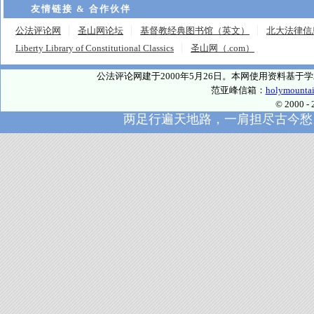
友情链接 & 合作伙伴
公法评论网
圣山网论坛
基督教经典图书馆（英文）
北大法律信
Liberty Library of Constitutional Classics
圣山网（.com）
公法评论网建于2000年5月26日。本网使用资料基
范亚峰信箱：
holymounta
© 2000
两足行遍天地路，一肩担尽古今愁