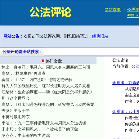
网站首页
|
公法评
资料下
网站公告：
欢迎访问公法评论网。浏览旧站请进：
经典旧站
公法评论网全站搜索：
公法史论
热门文章
当前位置 :
公
惊出一身冷汗：毛泽东、周恩来令人胆寒的三句话
高华：“林彪事件”再调查
蒋健：《“571工程”纪要》遗留之谜破解
金观涛 刘青
鲜为人知的残酷历史：红军长征时万人大屠杀真相
从胡适
江绪林：生命的厚度——读《红太阳是怎样升起的》
由主义
和《这个世界会
作者：
高华：《红太阳是怎样升起的：延安整风运动的来龙
去脉》出版十年
金观涛：八十
余英时谈毛泽东
作者:
李洁非：九一三事件后毛泽东与周恩来分道扬镳
你的兴趣
宋永毅：文革周恩来：一个被掩盖了的形象
作者：
罗点点：中南海的权力游戏