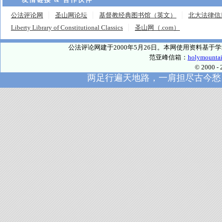
公法评论网
圣山网论坛
基督教经典图书馆（英文）
北大法律信
Liberty Library of Constitutional Classics
圣山网（.com）
公法评论网建于2000年5月26日。本网使用资料基
范亚峰信箱：
holymounta
© 2000
两足行遍天地路，一肩担尽古今愁