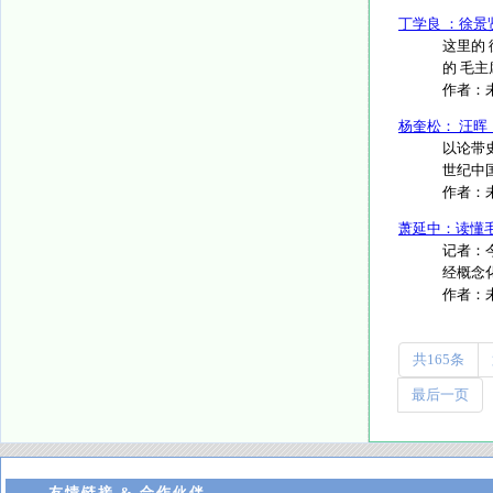
丁学良 ：徐景
这里的
的 毛主
作者：
杨奎松： 汪
以论带史
世纪中国
作者：
萧延中：读懂
记者：
经概念
作者：
共165条
最后一页
友情链接 & 合作伙伴