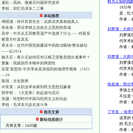
鲜为人知的残
庞松：高岗、饶漱石问题研究述评
193
李锐：回忆毛泽东二三事
是，红
本站推荐
作者：
傅国涌：悼许良英先生：说真话求真相做真人
徐友渔：简论李慎之自由主义思想的形成
刘梦溪：大师
高华：中共从五四教育遗产中选择了什么——对延安
刘梦溪在
教育方针及其实
代学术的
章永乐：近代中国宪政建设中的政治吸纳/整合缺位
作者：
——以1914
刘梦溪：大师
杨天石：蒋介石如何应对汪精卫背叛党国出逃事件？
刘梦溪在
萧象：我观胡乔木晚年的两面性
代学术的
应星 荣思恒:中共革命及其组织的地理学视角 （1921
作者：
—19
陈强：古史新辨
徐友渔：简论
许良英：从职业革命家到民主思想启蒙者
李慎之
郭学明：《大宪章》的起源与启示
不仅是
张灏：转型时代中国乌托邦主义的兴起
作者：
李锐：毛泽东与反右派斗争
丁学良 ：徐景
相关文章
这里的
新站信息统计
的 毛主
· 共有文章：2426篇
作者：