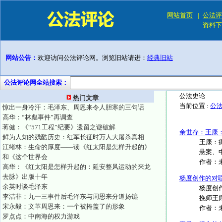
网站首页
|
公法评
资料下
网站公告：
欢迎访问公法评论网。浏览旧站请进：
经典旧站
公法评论网全站搜索：
公法史论
热门文章
当前位置 :
公
惊出一身冷汗：毛泽东、周恩来令人胆寒的三句话
高华：“林彪事件”再调查
蒋健：《“571工程”纪要》遗留之谜破解
余世存：王康
鲜为人知的残酷历史：红军长征时万人大屠杀真相
王康：
江绪林：生命的厚度——读《红太阳是怎样升起的》
悬案、中
和《这个世界会
作者：
高华：《红太阳是怎样升起的：延安整风运动的来龙
去脉》出版十年
杨度创作的对
余英时谈毛泽东
杨度创
李洁非：九一三事件后毛泽东与周恩来分道扬镳
挽师王闿
宋永毅：文革周恩来：一个被掩盖了的形象
作者：
罗点点：中南海的权力游戏