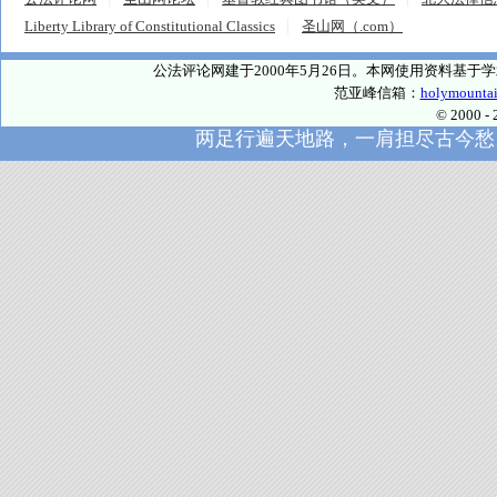
Liberty Library of Constitutional Classics
圣山网（.com）
公法评论网建于2000年5月26日。本网使用资料基
范亚峰信箱：
holymounta
© 2000
两足行遍天地路，一肩担尽古今愁