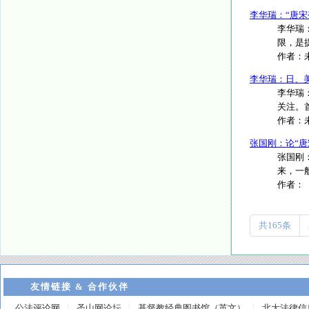
李华瑞：“唐宋
李华瑞
限，是提
作者：
李华瑞：日、
李华瑞
关注。
作者：
张国刚：论“唐
张国刚：
来，一般
作者：
共165条
友情链接 & 合作伙伴
公法评论网
圣山网论坛
基督教经典图书馆（英文）
北大法律信