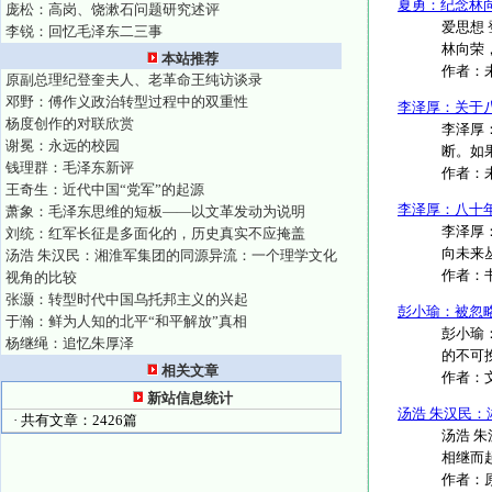
夏勇：纪念林
庞松：高岗、饶漱石问题研究述评
爱思想 
李锐：回忆毛泽东二三事
林向荣，
本站推荐
作者：
原副总理纪登奎夫人、老革命王纯访谈录
邓野：傅作义政治转型过程中的双重性
李泽厚：关于
杨度创作的对联欣赏
李泽厚：
谢冕：永远的校园
断。如果
钱理群：毛泽东新评
作者：
王奇生：近代中国“党军”的起源
李泽厚：八十年
萧象：毛泽东思维的短板——以文革发动为说明
李泽厚
刘统：红军长征是多面化的，历史真实不应掩盖
向未来丛
汤浩 朱汉民：湘淮军集团的同源异流：一个理学文化
作者：
视角的比较
张灏：转型时代中国乌托邦主义的兴起
彭小瑜：被忽
于瀚：鲜为人知的北平“和平解放”真相
彭小瑜
杨继绳：追忆朱厚泽
的不可
相关文章
作者：
新站信息统计
汤浩 朱汉民
· 共有文章：2426篇
汤浩 
相继而
作者：