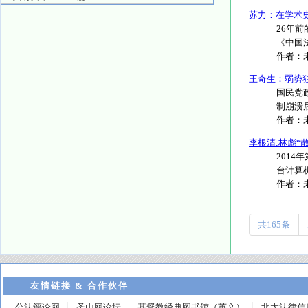
苏力：在学术
26年
《中国法
作者：
王奇生：弱势
国民党
制崩溃
作者：
李根清:林彪“
2014
台计算机
作者：
共165条
友情链接 & 合作伙伴
公法评论网
圣山网论坛
基督教经典图书馆（英文）
北大法律信