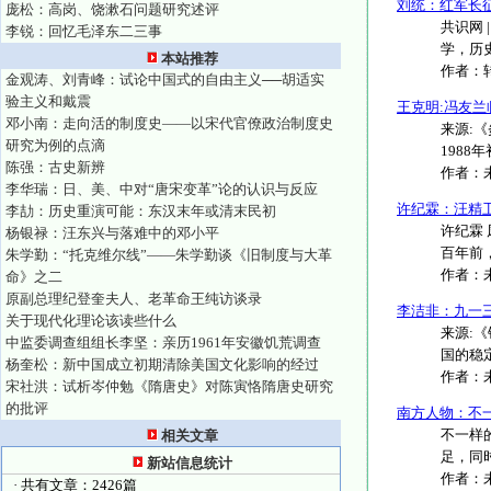
刘统：红军长
庞松：高岗、饶漱石问题研究述评
共识网 
李锐：回忆毛泽东二三事
学，历史
本站推荐
作者：
金观涛、刘青峰：试论中国式的自由主义──胡适实
验主义和戴震
王克明:冯友
邓小南：走向活的制度史——以宋代官僚政治制度史
来源:
研究为例的点滴
1988
陈强：古史新辨
作者：
李华瑞：日、美、中对“唐宋变革”论的认识与反应
许纪霖：汪精
李劼：历史重演可能：东汉末年或清末民初
许纪霖
杨银禄：汪东兴与落难中的邓小平
百年前
朱学勤：“托克维尔线”——朱学勤谈《旧制度与大革
作者：
命》之二
原副总理纪登奎夫人、老革命王纯访谈录
李洁非：九一
关于现代化理论该读些什么
来源:
中监委调查组组长李坚：亲历1961年安徽饥荒调查
国的稳定
杨奎松：新中国成立初期清除美国文化影响的经过
作者：
宋社洪：试析岑仲勉《隋唐史》对陈寅恪隋唐史研究
的批评
南方人物：不
不一样的
相关文章
足，同时
新站信息统计
作者：
· 共有文章：2426篇