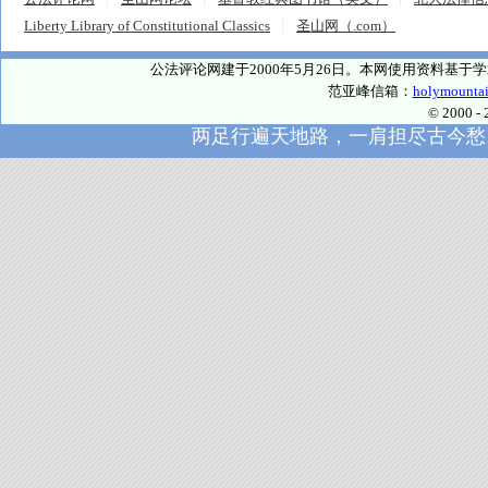
Liberty Library of Constitutional Classics
圣山网（.com）
公法评论网建于2000年5月26日。本网使用资料基
范亚峰信箱：
holymounta
© 2000
两足行遍天地路，一肩担尽古今愁