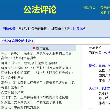
网站首页
|
公法评
资料下
网站公告：
欢迎访问公法评论网。浏览旧站请进：
经典旧站
公法评论网全站搜索：
公法史论
热门文章
当前位置 :
公
惊出一身冷汗：毛泽东、周恩来令人胆寒的三句话
高华：“林彪事件”再调查
蒋健：《“571工程”纪要》遗留之谜破解
庞松：高岗、
鲜为人知的残酷历史：红军长征时万人大屠杀真相
庞松：
江绪林：生命的厚度——读《红太阳是怎样升起的》
国共产党
和《这个世界会
作者：
高华：《红太阳是怎样升起的：延安整风运动的来龙
去脉》出版十年
吴小娟：我的
余英时谈毛泽东
吴小娟：
李洁非：九一三事件后毛泽东与周恩来分道扬镳
寿，稍加
宋永毅：文革周恩来：一个被掩盖了的形象
作者：
罗点点：中南海的权力游戏