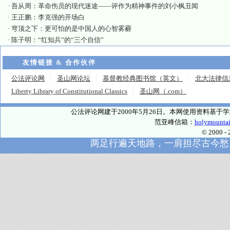
·
吾从周：革命伤员的现代迷途——评作为精神事件的刘小枫丑闻
·
王正鹏：李克强的开场白
·
穹顶之下：更可怕的是中国人的心智雾霾
·
陈子明：“红知兵”的“三个自信”
友情链接 & 合作伙伴
公法评论网
圣山网论坛
基督教经典图书馆（英文）
北大法律信
Liberty Library of Constitutional Classics
圣山网（.com）
公法评论网建于2000年5月26日。本网使用资料基
范亚峰信箱：
holymounta
© 2000
两足行遍天地路，一肩担尽古今愁