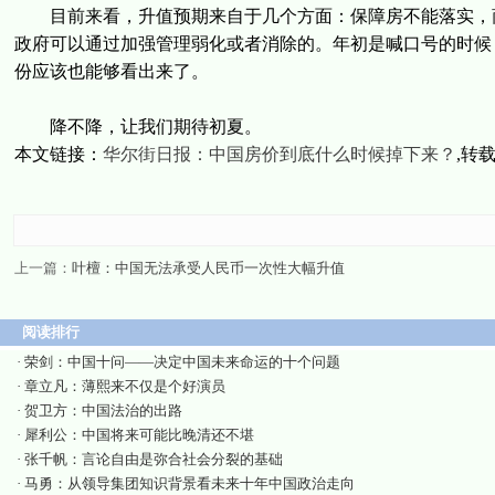
目前来看，升值预期来自于几个方面：保障房不能落实，商
政府可以通过加强管理弱化或者消除的。年初是喊口号的时候
份应该也能够看出来了。
降不降，让我们期待初夏。
本文链接：
华尔街日报：中国房价到底什么时候掉下来？
,转
上一篇：
叶檀：中国无法承受人民币一次性大幅升值
阅读排行
·
荣剑：中国十问——决定中国未来命运的十个问题
·
章立凡：薄熙来不仅是个好演员
·
贺卫方：中国法治的出路
·
犀利公：中国将来可能比晚清还不堪
·
张千帆：言论自由是弥合社会分裂的基础
·
马勇：从领导集团知识背景看未来十年中国政治走向