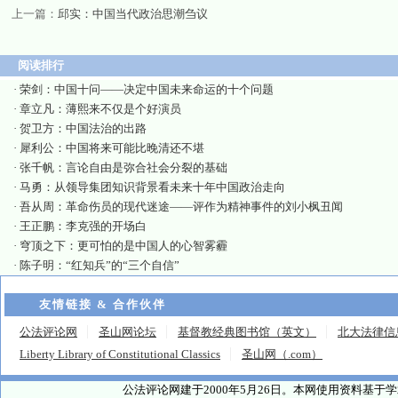
上一篇：
邱实：中国当代政治思潮刍议
阅读排行
·
荣剑：中国十问——决定中国未来命运的十个问题
·
章立凡：薄熙来不仅是个好演员
·
贺卫方：中国法治的出路
·
犀利公：中国将来可能比晚清还不堪
·
张千帆：言论自由是弥合社会分裂的基础
·
马勇：从领导集团知识背景看未来十年中国政治走向
·
吾从周：革命伤员的现代迷途——评作为精神事件的刘小枫丑闻
·
王正鹏：李克强的开场白
·
穹顶之下：更可怕的是中国人的心智雾霾
·
陈子明：“红知兵”的“三个自信”
友情链接 & 合作伙伴
公法评论网
圣山网论坛
基督教经典图书馆（英文）
北大法律信
Liberty Library of Constitutional Classics
圣山网（.com）
公法评论网建于2000年5月26日。本网使用资料基