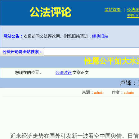
网站首页
|
公法评
资料下
网站公告：
欢迎访问公法评论网。浏览旧站请进：
经典旧站
公法评论网全站搜索：
惟愿公平如大水
您现在的位置 :
公法时评
文章正文
卢锋：
来源：
admin
作者：
admin
近来经济走势在国外引发新一波看空中国舆情。日前