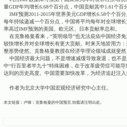
量GDP年均增长6.68个百分点，中国贡献其中1.61
IMF预测2011-2015年世界美元GDP增长6.58
每年持续递减一个百分点，中国将平均每年对全球增长贡
率高过IMF预测的美国、欧元区、日本贡献率总和。
在克鲁格曼看来，“英明领导”也无法庇佑中国经济免
较快增长并对全球增长有更大贡献。时来天地皆用力：
整形势使然。克鲁格曼教授在经济学理论领域成就斐然
中国经济最大问题，不是增速减缓导致衰退，也不是
中“行百里者半九十”特殊困难，在于改革疲劳症可能
达到的历史高度。中国需要加快改革，为经济追赶注入
作者为北京大学中国宏观经济研究中心主任。
本文链接：
卢锋：克鲁格曼的中国预言
,转载请注明出处。