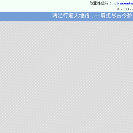
范亚峰信箱：
holymounta
© 2000
两足行遍天地路，一肩担尽古今愁