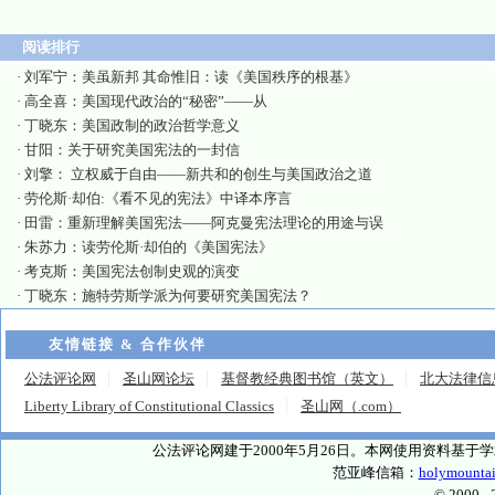
阅读排行
·
刘军宁：美虽新邦 其命惟旧：读《美国秩序的根基》
·
高全喜：美国现代政治的“秘密”——从
·
丁晓东：美国政制的政治哲学意义
·
甘阳：关于研究美国宪法的一封信
·
刘擎： 立权威于自由——新共和的创生与美国政治之道
·
劳伦斯·却伯:《看不见的宪法》中译本序言
·
田雷：重新理解美国宪法——阿克曼宪法理论的用途与误
·
朱苏力：读劳伦斯·却伯的《美国宪法》
·
考克斯：美国宪法创制史观的演变
·
丁晓东：施特劳斯学派为何要研究美国宪法？
友情链接 & 合作伙伴
公法评论网
圣山网论坛
基督教经典图书馆（英文）
北大法律信
Liberty Library of Constitutional Classics
圣山网（.com）
公法评论网建于2000年5月26日。本网使用资料基
范亚峰信箱：
holymounta
© 2000