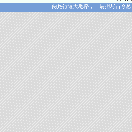
两足行遍天地路，一肩担尽古今愁