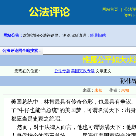
网站首页
|
公法评
资料下
网站公告：
欢迎访问公法评论网。浏览旧站请进：
经典旧站
公法评论网全站搜索：
惟愿公平如大水
您现在的位置 :
公法专题
美国宪政专题
文章正文
孙伟
来源：
未知
作者：
未知
美国总统中，林肯最具有传奇色彩，也最具有争议
了“牛仔也能当总统”的美国梦，可谓名满天下：出
都应当是史家之绝唱。
然而，对于法律人而言，他也可谓谤满天下：他既
人身保护令的帝王总统———尽管打着国家安全这