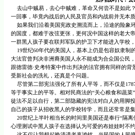
去山中贼易，去心中贼难，革命又何尝不是如此？
一回事，毕竟内战后的人民及官员和内战前并无本
如果我们沿着美国宪政史溯流而上，沿途的险象环
的国度，都难于改弦更张，更何况中国这样的老大帝
一群黑人孩子要在联邦军队的护卫下才能进入学校
19世纪60年代的美国人，基本上仍是包容奴隶制的同一
大法官曾判决非洲裔美国人永不能成为合众国公民
跟德雷德·史考特案中作出判决的法官拥有同样的背
受新社会的洗礼，还真是个问题。
尽管第二部宪法强化了所有人平等，而不仅是178
等于事实上的平等。相对民商法的“关心粮食和蔬菜
徒法不足以自行，第二部隐藏的宪法对白人的用脚投
自己的孩子从招收黑人的学校转学，而且还常常是
20世纪上半叶相当长的时间里美国还是奉行“隔离
心理测试中黑人孩子在选择认为可爱的布娃娃时不
这不仅让我想起晚清遗老辜鸿铭，当民国的人民嘲