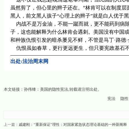
虽然剪了，但心里的辫子还在。”林肯可以在制度层
黑人，前文黑人孩子“心理上的辫子”就是白人优于
内战不是万金油，不能一蹴而就，更不能药到病除
子，这也能解释为什么林肯会遇刺。美国没有中国
和种族仇恨引发的暗杀屡见不鲜，不管是马丁·路德
仇恨虽如春草，更行更远更生，但只要宪政基石不
出处:法治周末网
本文链接：
孙伟锋：美国的隐性宪法
,转载请注明出处。
宪法
隐性
上一篇：
戚建刚：“重新保证”理性：对国家紧急状态理论基础的一种新阐释