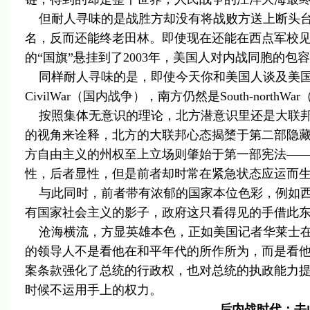
但耐人寻味的是战胜方却没有将战败方送上断头台。
名，反而还能终老田林。即使现在还能在西点军校
的“国旗”悬挂到了2003年，美国人对内战同胞的包
同样耐人寻味的是，即使今天你和美国人谈及美国
CivilWar（国内战争），南方仍然是South-northW
按照集体无意识的理论，北方潜意识里还是大联邦
的视角来诠释，北方的大联邦心态揭橥于第二部隐
方自由主义的州权至上立场则肇始于第一部宪法—
性，后者显性，但是前者却时常在紧急状态应运而
与此同时，前者带有浓郁的国家本位色彩，例如西
有国家社会主义的影子，政府这只看得见的手借此
沧海横流，方显英雄本色，正如美国记者华莱士在
的领导人不是看他在和平年代的所作所为，而是看他
案条款强化了总统的行政权，也对总统的执政能力
时候不运用手上的权力。
后内战时代：去