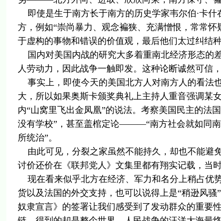
即使是生于南方长于南方的历史学家韦尔伯·卡什
方，例如“崇尚暴力、观念褊狭、充满憎恨，常常怀
于虚构的事物和错误的价值观，最后他们太过纠结种
国内对美国内战的研究大多着重南北经济形态的差
人劳动力，因此战争一触即发。这种论断诚然可信
事实上，即使今天的美国北方人对南方人的看法也
大，所以如果奥斯卡颁奖典礼上主持人重音强调某
内“山窝里飞出金凤凰”的说法。考察美国民主的法
没有学校”，甚至盖棺定论———“南方社会就如同
所统治”。
由此可见，分裂之家虽然不能持久，却也不能避免
讨价还价在《联邦党人》文集里都有翔实记载，当
现在看来似乎北方在经济、军力和名分上稍占优势
货以及法国的外交支持，也可以说得上是“稍逊风骚
奴隶宣言》的签署让我们感受到了发动群众的重要
链，得到的却是整个世界，人民战争的汪洋大海最