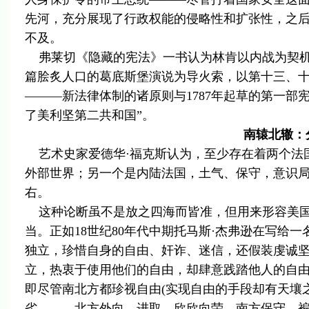
先河，充分展现了行政权能的侵略性和扩张性，之后
不及。
弗莱切《隐藏的宪法》一书认为林肯以内战为契机
篇脍炙人口的葛底斯堡演说为导火索，以第十三、
———新法律体制的诸原则与1787年起草的第一部
了美利坚第二共和国”。
南辕北辙：
艺术史家爱德华·福克斯认为，至少存在着两个法
外部世界；另一个是内陆法国，土气、保守，意识
右。
这种论断虽不是放之四海而皆准，但用来形容美国
当。正如18世纪80年代中期托马斯·杰弗逊在写给
独立，珍惜自身的自由、奸诈、迷信，还假装虔诚
立，热衷于使用他们的自由，却肆意践踏他人的自由
即尽管南北方都珍视自由(实现自由的手段却有天壤
劣———北方外向、进取、欣欣向荣，南方保守、