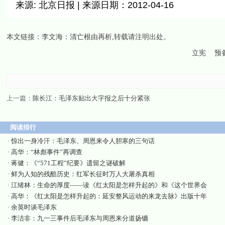
来源: 北京日报 | 来源日期：2012-04-16
本文链接：
李文海：清亡根由再析
,转载请注明出处。
立宪
预
上一篇：
陈长江：毛泽东贴出大字报之后十分紧张
阅读排行
·
惊出一身冷汗：毛泽东、周恩来令人胆寒的三句话
·
高华：“林彪事件”再调查
·
蒋健：《“571工程”纪要》遗留之谜破解
·
鲜为人知的残酷历史：红军长征时万人大屠杀真相
·
江绪林：生命的厚度——读《红太阳是怎样升起的》和《这个世界会
·
高华：《红太阳是怎样升起的：延安整风运动的来龙去脉》出版十年
·
余英时谈毛泽东
·
李洁非：九一三事件后毛泽东与周恩来分道扬镳