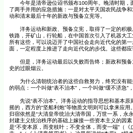
今年是清帝逊位诏书颁布100周年。晚清时期，
了两手并用的应急措施：一是对太平天国农民战争和
动和清末最后十年的新政与预备立宪等。
洋务运动和新政、预备立宪，取得了一定的积极成
铁路，开矿山，行轮船，在中国首次引入了机器大工
所有这些，可以说迈开了中国社会走向近代化的第一
面，一定程度上推进了走向近代化的步伐。这些都应
但是，洋务运动最后以失败而告终；新政和预备立
史的过眼烟云。
为什么清朝统治者的这些自救努力，终究没有能挽
的弱点：一个叫做“表不治本”，一个叫做“缓不济急”，
先说“表不治本”。洋务运动的指导思想和基本原则
摇的，西方的“坚船利炮”等物质文明则可以拿来应
归宿依然是“大清皇帝统治大清帝国，万世一系，永永
封建主义统治秩序的基础上嫁接一些资本主义的因素
是“不变本原，而变枝叶；不变全体，而变一端”（《