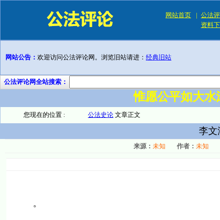
网站首页
|
公法评
资料下
网站公告：
欢迎访问公法评论网。浏览旧站请进：
经典旧站
公法评论网全站搜索：
惟愿公平如大水
您现在的位置 :
公法史论
文章正文
李文
来源：
未知
作者：
未知
。