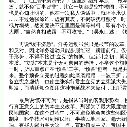
非。”（《上清帝第四书》）这里所说的“本原”、“根
篱，就不免“百事皆非”，其它一切都是空中楼阁，
也是心知肚明的。他在一次私人谈话中，就坦率承认
……不过勉强涂饰，虚有其表，不揭破犹可敷衍一时
纸片糊裱，然究竟决不定里面是何等材料，即有小小
大雨，“自然真相败露，不可收拾。”（吴永口述：《
再说“缓不济急”。洋务运动虽然只是枝节的改革，
和反对。因此洋务运动只能步履维艰，蹒跚前行。仅
于形势，不得不接过“立宪”的旗帜。但定计之初，就
本质。“立宪”本来是个无可奈何的选择，不举这个
一时，所以重点正在“预备”二字。“预备”也者，就
来。整个预备立宪的过程如此磨磨蹭蹭，一波三折，
备立宪之虚伪，也使主张实行君主立宪的立宪派大失
即发，而清廷却企图用这种拖延战术来应付，正所谓
最后说“势不可为”，是指从当时的客观形势看，
行真正意义上的资本主义改革。列强为了最大限度地
民地国家。在这个过程中，不可避免地会向这些地区
制度、科学技术引到殖民地、半殖民地国家。毫无疑
响。有些人竭力夸大这一点，宣称殖民主义、帝国主