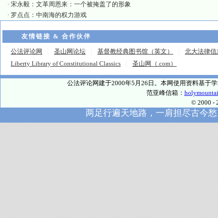
·
宋永毅：文革周恩来：一个被掩盖了的形象
·
罗点点：中南海的权力游戏
友情链接 & 合作伙伴
公法评论网
圣山网论坛
基督教经典图书馆（英文）
北大法律信
Liberty Library of Constitutional Classics
圣山网（.com）
公法评论网建于2000年5月26日。本网使用资料基
范亚峰信箱：
holymounta
© 2000
两足行遍天地路，一肩担尽古今愁