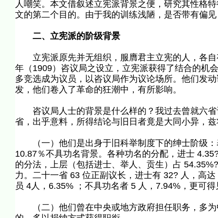
人嘲笑。本文借叙述立宪派背景之便，研究其性格特
文的第二个目的。由于我的训练浅陋，是否带有偏见
二、立宪派的阶级背景
立宪派原先并无组织，服膺君主立宪的人，各自有
年（1909）咨议局之设立，立宪派获得了结合的机会。
多竞选成为议员，以咨议局作为议论场所。他们发动
发，他们卷入了革命的狂潮中，有所影响。
咨议局人士的背景是什么样的？我过去曾就六省议
省，出乎意料，所得结论与旧日者竟是大同小异，兹
（一）他们是出身于旧科举制度下的绅士阶级：表一
10.87％不具功名背景。各种功名的分配，进士 4.35?%
的分法，上层（包括进士、举人、贡生）占 54.35%
力。二十一省 63 位正副议长，进士有 32? 人，高达 50.7
员 4人，6.35% ；不具功名者 5 人，7.94%，更
（二）他们曾在中央或地方政府担任职务，多为中