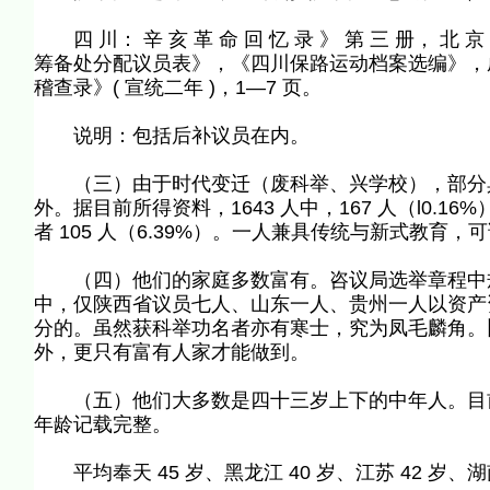
四 川： 辛 亥 革 命 回 忆 录 》 第 三 册， 北 京
筹备处分配议员表》，《四川保路运动档案选编》，成
稽查录》( 宣统二年 )，1—7 页。
说明：包括后补议员在内。
（三）由于时代变迁（废科举、兴学校），部分具
外。据目前所得资料，1643 人中，167 人（l0.16
者 105 人（6.39%）。一人兼具传统与新式教育，
（四）他们的家庭多数富有。咨议局选举章程中规
中，仅陕西省议员七人、山东一人、贵州一人以资产
分的。虽然获科举功名者亦有寒士，究为凤毛麟角。
外，更只有富有人家才能做到。
（五）他们大多数是四十三岁上下的中年人。目前
年龄记载完整。
平均奉天 45 岁、黑龙江 40 岁、江苏 42 岁、湖南