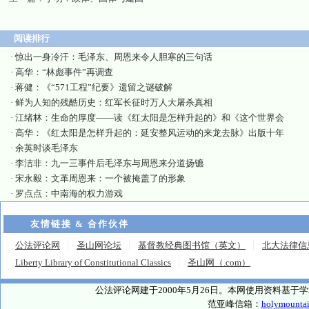
阅读排行
·
惊出一身冷汗：毛泽东、周恩来令人胆寒的三句话
·
高华：“林彪事件”再调查
·
蒋健：《“571工程”纪要》遗留之谜破解
·
鲜为人知的残酷历史：红军长征时万人大屠杀真相
·
江绪林：生命的厚度——读《红太阳是怎样升起的》和《这个世界会
·
高华：《红太阳是怎样升起的：延安整风运动的来龙去脉》出版十年
·
余英时谈毛泽东
·
李洁非：九一三事件后毛泽东与周恩来分道扬镳
·
宋永毅：文革周恩来：一个被掩盖了的形象
·
罗点点：中南海的权力游戏
友情链接 & 合作伙伴
公法评论网
圣山网论坛
基督教经典图书馆（英文）
北大法律信
Liberty Library of Constitutional Classics
圣山网（.com）
公法评论网建于2000年5月26日。本网使用资料基
范亚峰信箱：
holymounta