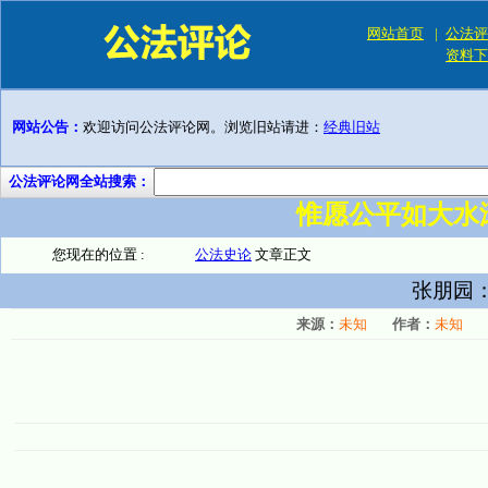
网站首页
|
公法评
资料下
网站公告：
欢迎访问公法评论网。浏览旧站请进：
经典旧站
公法评论网全站搜索：
惟愿公平如大水
您现在的位置 :
公法史论
文章正文
张朋园：
来源：
未知
作者：
未知