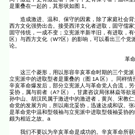
是重叠在一起的，其形状如图 1。
造成激进、温和、保守的因素，除了家庭社会背景
西方文化强势出击。接受西洋文化者进取，固守儒家
固守传统，一成不变；立宪派半新半旧，有进取，有保
区）与西方文化（W?区）的影响，可以看出三个党
论。
革命党
这三个菱形，用以形容辛亥革命时期的三个党派，
立宪派中的进取型者是重叠的（图 1A 区）。同样情
辛亥革命爆发后，部分立宪派人与革命党人合流，另
妥协，属与前者（A? 区），甘肃咨议局张林焱等欲
孙中山、胡汉民属于激进中的激进者，黄兴、宋教仁
命党的发展方向，所以南北妥协，迅速达成和议。张
是革命党中温和型领袖与立宪派中进取型领袖妥协的
颇为相近之故。a
我们不要以为辛亥革命是成功的。辛亥革命所获得