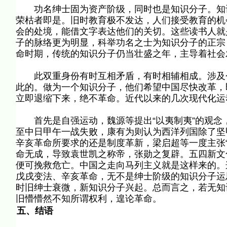
功名绅士固为资产阶级，同时也是知识分子。知识
荣枯者即是。旧时教育极不发达，人们接受教育的机
会的处境，能借文字表达他们的关切。这些读书人就
子的脉络更为明显，科举功名之士为知识分子的正宗，
命时期，传统的知识分子仍当壮盛之年，主导着社会
此双重身份有时互相矛盾，有时相辅相成。涉及个
此的。做为一个知识分子，他们希望中国尽快改革，
立即退缩下来，绝不革命。近代以来的几次现代化运
首先是自强运动，魏源等提出“以夷制夷”的观念，
至中日甲午一战失败，康有为则认为西洋列国除了坚甲
辛亥革命所要求的还是制度革新，梁启超等一度主张“
命无成，导致袁世凯之称帝，张勋之复辟。五四新文化运动
便可挽救危亡。中国之走向马列主义就是这样来的。
戊戌变法、辛亥革命，无不是绅士阶级的知识分子运
时旧绅士衰微，新知识分子兴起。总而言之，若无知
旧懵懵然不知所谓权利，遑论革命。
五、结语