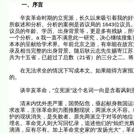
一、序言
辛亥革命时期的立宪派，长久以来吸引着我的好奇心
所叙述和分析。分析的案例是咨议局的 1643位议
议员的年龄、学历、出身背景等，更是多有残缺，所
一个分析。a 我一直不满意此一研究，决心继续搜
本本的呈献给学术界。年前北京之游，有幸能在故宫
录及相当完整的出身背景。随后耿云志先生赐寄江苏
共为十五省，已超过了总数（21省）的三分之二。
在无法求全的情况下写成本文。如果能得方家指正
的。
谈辛亥革命，“立宪派”这个名词一向是含着讽刺
清末内忧外患严重，国势阽危，亟起献身救国运动
求改革，主张革命则力图推翻现状，两派水火不容。
护的现状消失，是失败者。原先两派立于对等的地位
埋名。革命党人则大写回忆录，追述他们的“灿烂光
滴滴，应有尽有。加上革命党史家的“发扬光大”，革