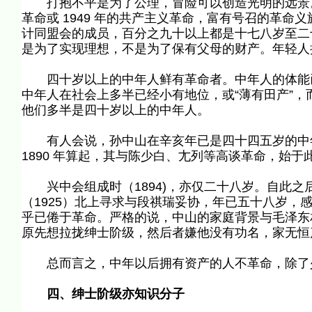
打抱不平是为了公理，冒险可以创造光明的远景。年
革命或 1949 年的共产主义革命，富有号召的革
计同盟会的成员，百分之九十以上都是十七八岁至二
是为了实现理想，不是为了保有父母的财产。年轻人
四十岁以上的中年人鲜有革命者。中年人的体能已
中年人在社会上多半已经小有地位，或“薄有田产”
他们多半是四十岁以上的中年人。
有人会说，孙中山在辛亥年已是四十四五岁的中年
1890 年算起，其与陈少白、尢列等高谈革命，始
兴中会组成时（1894)，亦仅二十八岁。自此之
（1925）北上寻求与段祺瑞妥协，年已五十八岁，
乎已倦于革命。严格的说，中山的家庭背景与毛泽东
原先想拉拢绅士阶级，然后者嫌他没有功名，家无恒
总而言之，中年以后拥有资产的人不革命，除了
四、绅士阶级亦知识分子