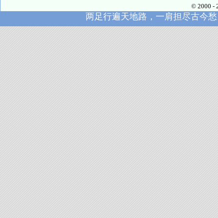
© 2000
两足行遍天地路，一肩担尽古今愁