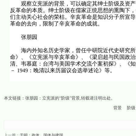
观察立宪派的背景，可以确定其绅士阶级及资产阶
反革命的本质。绅士阶级在儒家正统思想的熏陶下，
们主动关心社会的荣枯。辛亥革命是知识分子所宣导
革命的去向，限制了辛亥革命的成就。
张朋园
海内外知名历史学家，曾任中研院近代史研究所研
命》、《立宪派与辛亥革命》、《梁启超与民国政治
清、韦慕庭：台湾与美国学术交流个案初探》、《知识
－ 1949：晚清以来历届议会选举述论》等。
本文链接：
张朋园：立宪派的“阶级”背景
,转载请注明出处。
背景
阶级
上一篇：
于明：政体、国体与建国