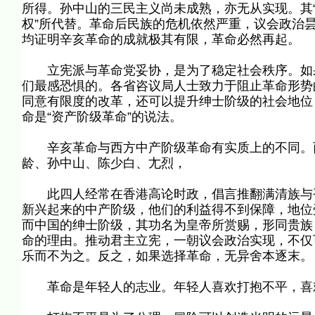
所得。孙中山的三民主义尚未成熟，亦无从实现。其“
权”所代替。革命后民族的危机依然严重，议会政治
均证明辛亥革命的成就极其有限，革命必然再起。
立宪派与革命党妥协，是为了稳定社会秩序。如果
们最感恐惧的。各省咨议局人士致力于阻止革命形势
同意有限度的改革，还可以提升绅士阶级的社会地位
命是“资产阶级革命”的说法。
辛亥革命与西方中产阶级革命有实质上的不同。西
龄、孙中山、陈少白、尢烈，
此四人经常在香港高论时政，倡言推翻满清族与平
新兴起来的中产阶级，他们的利益得不到保障，地位
而中国的绅士阶级，其功名为皇帝所赏赐，形同贵族
命的理由。推动君主立宪，一朝议会政治实现，不仅
乐而不为之。反之，如果选择革命，无异舍本逐末。
革命是年轻人的志业。年轻人喜欢打抱不平，喜