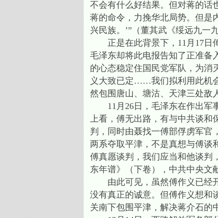
不会有什么好结果。但对蒋的话
蒋的命令，力挽华北局势。但是
兴民族。’”（董其武《绥远九一
正是在此背景下，11月17日
毛泽东却将此电报告知了正准备入
的心态稳定住国民党军队，为消
义大致已定……我们拟利用此机
然包围唐山、塘沽、天津三处敌
11月26日，毛泽东在作出军
上看，傅无出路，有与中共谈和
判，同时由聂找一傅部俘虏军官
两系夺取平津，不是真想与傅谈
傅真愿谈判，我们应当和他谈判
东年谱》（下卷），中共中央文献研
由此可见，虽然傅作义已经开始
没有真正的诚意。但傅作义想和
关南下包围平津，解决蒋介石的