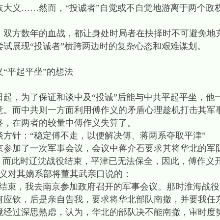
族大义……然而，“投诚者”自觉或不自觉地游离于两个政
方数年的血战，都让身处时局者在抉择时不可避免地
试展现“投诚者”横跨两边时的复杂心态和艰难谋划。
平起平坐”的想法
，为了保证和谈中及“投诚”后能与中共平起平坐，他
意。而中共则一方面利用傅作义的矛盾心理趁机打击其军
终，在两者的较量中傅作义失算了。
谈方针：“稳定傅不走，以便解决傅、蒋两系夺取平津”
南京参加了一次军事会议，会议中蒋介石要求其将华北的军
”，而此时辽沈战役结束，平津已无法保全，因此，傅作义
傅作义对其嫡系部将董其武亲口说的：
束，我去南京参加政府召开的军事会议。那时淮海战役
何应钦，后是亲自告我，要求将华北部队南撤，并要我任
境经过深思熟虑，认为，华北的部队决不能南撤，审时度