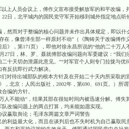
军以上人员会议上，傅作义宣布接受解放军的和平改编，
22日，北平城内的国民党守军开始移到城外指定地点听候
然而对于整编的核心问题并未作出具体规定，即以什
然存在，像曾泽生部一样原封不动”（《陶铸关于改编傅作
放前后》，第171页），即他对徐永昌所说的“他的二十万人
27日，林、罗、聂就傅部改编问题向军委建议：“我们
始二十天切勿泄露此意见。”“对军官个人则专门拉拢与优
如有反抗即行武力解决。
你们对待出城部队的根本方针及在开始二十天内所采取的
，北京：人民出版社，2002年，第690、691页。）所
散合编的方针。
人不能动”，结果其部在很短时间内被迅速分解。傅失
队改编问题上的两点打算，均未能如愿实现。
议赢取舆论；毛泽东两篇文章严词警告
利益最大化，而且在谈判后也不失时机为自己赢取民