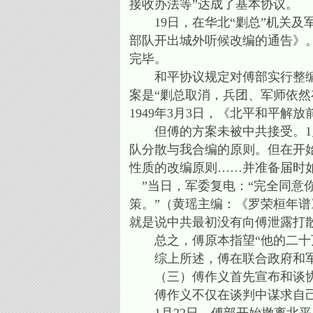
接收办法等”达成了基本协议。
19日，在华北“剿总”机关及
部队开出城外听候改编的通告》。
完毕。
和平协议规定对傅部实行整编，
案是“剿总取消，兵团、军师依
1949年3月3日，《北平和平解
但傅的方案未被中共接受。1月
队分散与我合编的原则。但在开
性质的改编原则……并准备届时
”当日，军委复电：“完全同意
策。”（黄瑶主编：《罗荣桓年谱》
就是说中共最初没有向傅泄露打
总之，傅原本指望“他的二十万
综上所述，傅在联合政府和军
（三）傅作义首先宣布和谈协
傅作义不仅在谈判中谋求自己的