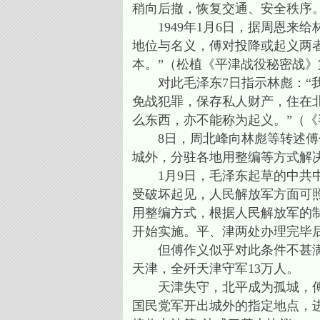
稍向后撤，恢复交通、安全秩序
1949年1月6日，据周恩来给
地位与名义，傅对投降或起义两
本。”（松植《平津战役秘密战
对此毛泽东7日指示林彪：“我
免战犯罪，保存私人财产，住在
么东西，亦不能称为起义。”（《毛
8日，周北峰向林彪等转述傅作
城外，分驻各地用整编等方式解决
1月9日，毛泽东起草的中共中
受破坏起见，人民解放军方面可
用整编方式，根据人民解放军的制
开始实施。平、津两处办理完毕
但傅作义似乎对此条件不甚满意
天津，全歼天津守军13万人。
天津失守，北平成为孤城，傅作
国民党军开出城外的指定地点，