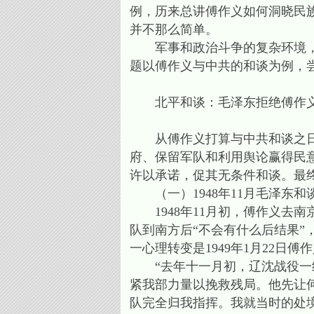
例，历来总讲傅作义如何洞晓民
并不那么简单。
军事和政治斗争的复杂环境，双
题以傅作义与中共的和谈为例，尝
北平和谈：毛泽东拒绝傅作义“
从傅作义打算与中共和谈之日起
府、保留军队和利用舆论赢得民
许以承诺，促其无条件和谈。最
（一）1948年11月毛泽东和
1948年11月初，傅作义去
队到南方后“不会有什么后结果
一心理转变是1949年1月22日
“去年十一月初，辽沈战役一结
紧我部力量以挽救残局。他先让
队完全归我指挥。我就当时的处