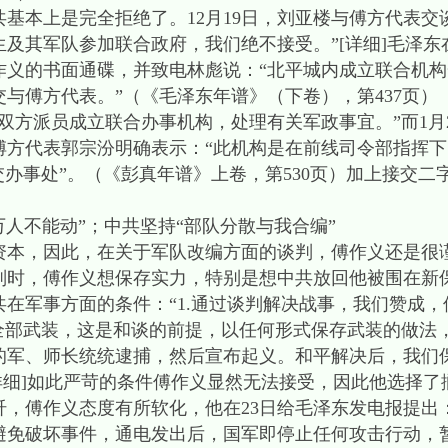
本上是完全拒绝了。12月19日，刘亚楼与傅方代表交
及其军队参加联合政府，我们绝不接受。”[详细]毛泽东在
作义的书面通碟，并致电林彪说：“北平城内成立联合机
与傅方代表。”（《毛泽东年谱》（下卷），第437页）
方派员成立联合办事机构，处理有关军政事宜。”而1月2
傅方代表郭宗汾明确表示：“此机构是在前线司令部指挥
交办事处”。（《彭真年谱》上卷，第530页）加上接交
人不能动”；中共坚持“部队分散与我合编”
本，因此，在关于军队改编方面的谈判，傅作义还是很
谈判时，傅作义想保存实力，特别是想中共放回他被围在新
共在军事方面的条件：“1.通过谈判解决战事，我们赞成
全部武装，这是和谈的前提，以任何形式保存武装的做法，
的军、师长统统逮捕，然后宣布起义。和平解决后，我们
详细]如此严苛的条件傅作义显然无法接受，因此他选择了
，傅作义态度有所软化，他在23日给毛泽东发电报提出
避免破坏事件，通电发出后，国军即停止任何攻击行动，