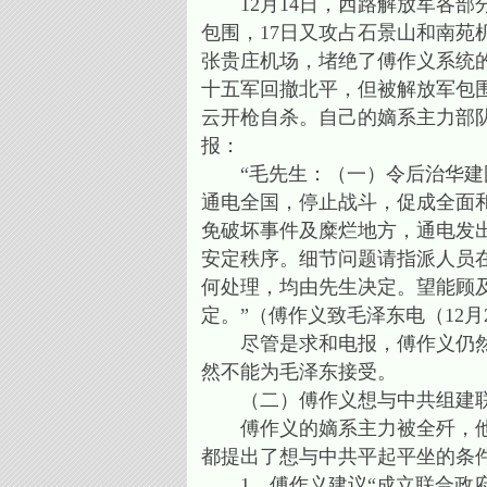
12月14日，西路解放军各部
包围，17日又攻占石景山和南苑
张贵庄机场，堵绝了傅作义系统
十五军回撤北平，但被解放军包围
云开枪自杀。自己的嫡系主力部
报：
“毛先生：（一）令后治华建国
通电全国，停止战斗，促成全面
免破坏事件及糜烂地方，通电发
安定秩序。细节问题请指派人员
何处理，均由先生决定。望能顾
定。”（傅作义致毛泽东电（12月
尽管是求和电报，傅作义仍然在
然不能为毛泽东接受。
（二）傅作义想与中共组建联
傅作义的嫡系主力被全歼，他开
都提出了想与中共平起平坐的条
1、傅作义建议“成立联合政府