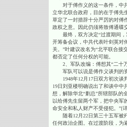
对于傅作义的这一条件，中共基
立华北联合政府，目的在于傅先生
草定了一封措辞十分严厉的对傅
政权之意。因此仍须将致傅通碟交
最终，双方决定“过渡期间，双
开筹备会议，中共代表叶剑英对
关。”叶建议改名为“北平联合接
都否定了任何分权的可能。
2、军队改编：傅想其“二十万
军队可以说是傅作义谈判的资
1948年12月17日双方初次
19日刘亚楼明确说出了和谈中中
想，解除华北“剿总”所辖部队的
以给傅先生留两个军，把中央军
命安全和私人财产不受侵犯。”[
随着12月22日第三十五军被歼
任何政治企图。在过渡阶段，为