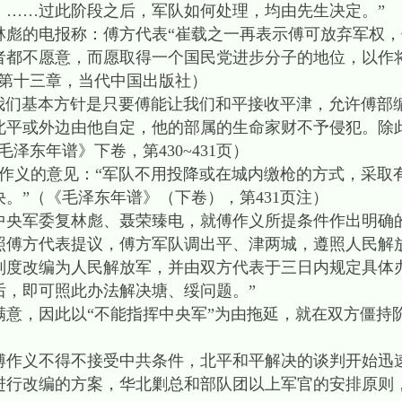
。……过此阶段之后，军队如何处理，均由先生决定。”
林彪的电报称：傅方代表“崔载之一再表示傅可放弃军权
者都不愿意，而愿取得一个国民党进步分子的地位，以作
》第十三章，当代中国出版社）
们基本方针是只要傅能让我们和平接收平津，允许傅部
北平或外边由他自定，他的部属的生命家财不予侵犯。除
泽东年谱》下卷，第430~431页）
义的意见：“军队不用投降或在城内缴枪的方式，采取
。”（《毛泽东年谱》（下卷），第431页注）
央军委复林彪、聂荣臻电，就傅作义所提条件作出明确的
照傅方代表提议，傅方军队调出平、津两城，遵照人民解
度改编为人民解放军，并由双方代表于三日内规定具体办法
后，即可照此办法解决塘、绥问题。”
，因此以“不能指挥中央军”为由拖延，就在双方僵持阶
义不得不接受中共条件，北平和平解决的谈判开始迅速达
进行改编的方案，华北剿总和部队团以上军官的安排原则