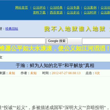
网站首页
|
公法评论
|
公法经典
|
公法专题
|
公法案例
|
公法
资料下载
|
西语资源
|
公法史论
|
公法时评
|
公法
进：
经典旧站
惟愿公平如大水滚滚，使公义如江河滔滔
文
于瀚：鲜为人知的北平“和平解放”真相
来源：
未知
作者：
未知
时间：
2012-07-27 08:08:13
点击：
0
次
诚”“起义”，多被描述成国军“深明大义”“弃暗投明”，以