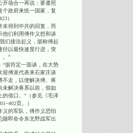
公开场合一再说：要遵照
这个政府来统一国家，复
23）
并未得到中共的回复，而
示他们利用傅作义想和谈
和我们接洽起义，据称傅起
捷径以最快速度行进，突
。”
：“据符定一面谈，在大势
欢迎傅派代表来石家庄谈
傅不走，以便解决傅、蒋
尚未解决蒋系以前，假如
上的借口。”（参见《毛泽
~402页。）
作义的军队，傅作义恐怕
毛随即命令东北野战军出