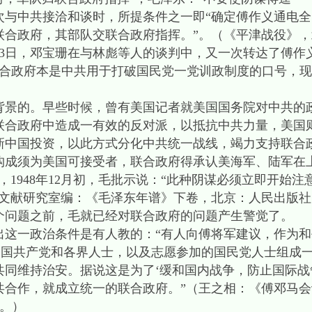
首次与中共接洽和谈时，所提条件之一即“确定傅作义通电
联合政府，其部队交联合政府指挥。”。（《平津战役》
9年1月13日，邓宝珊在与林彪等人的谈判中，又一次转达了傅
联合政府本是中共用于打破国民党一党训政制度的口号，
的。早些时候，曾有美国记者就美国国务院对中共的政
联合政府中造成一有效的反对派，以抵抗中共力量，美国
新中国投资，以此方式分化中共统一战线，竭力支持联合
构成须为美国可接受者，联合政府得承认美海军、陆军在
，1948年12月初，毛批示说：“此种阴谋必须立即开始
献研究室编：《毛泽东年谱》下卷，北京：人民出版社，19
个问题之前，毛就已经对联合政府的问题产生警觉了。
一政治条件是有人教的：“有人向傅将军建议，作为和
中国共产党和各界人士，以及志愿参加的国民党人士组成
同维持治安。据说这是为了‘缓和国内战争，防止国际战
共合作，就成立统一的联合政府。”（王之相：《傅邓马
页。）