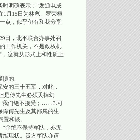
谈时明确表示：“发通电成
1月15日为林彪、罗荣桓
构一点，似乎仍有和我分享
9日，北平联合办事处召
下的工作机关，不是政权机
二字，这就从形式上和性质上
谨慎的。
保安的三十五军，对此，
，但是傅先生必须丢掉幻
我们绝不接受；……3.可
保障傅先生及其部属的生
搁置和谈。
：“余绝不保持军队，亦无
暂维现状。贵方军队亦请