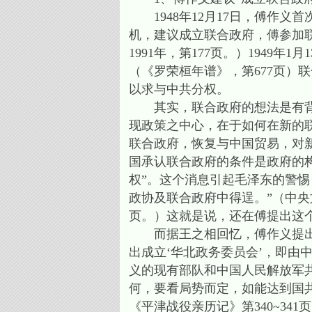
1948年12月17日，傅作义
机，建议成立联合政府，傅参加
1991年，第177页。）194
（《罗荣桓年谱》，第677页）
以求与中共分权。
其实，联合政府的想法是有背景
现政策之中心，在于如何在新的
联合政府，恢复与中国贸易，对
国承认联合政府的条件是政府的
权”。这个消息引起毛泽东的警惕
政协及联合政府中得逞。”（中央文
页。）这就是说，还在傅提出这
而据王之相回忆，傅作义提出这
出成立‘华北政务委员会’，即由
义的现有部队和中国人民解放军共
何，要看局势而定，如能达到国
《平津战役亲历记》第340~341