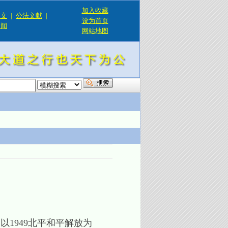
加入收藏
论文
|
公法文献
|
设为首页
新闻
网站地图
！
1949北平和平解放为