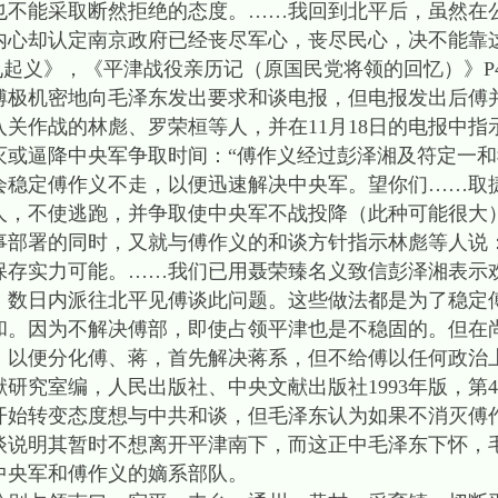
也不能采取断然拒绝的态度。……我回到北平后，虽然在
内心却认定南京政府已经丧尽军心，丧尽民心，决不能靠
九起义》，《平津战役亲历记（原国民党将领的回忆）》P4
傅极机密地向毛泽东发出要求和谈电报，但电报发出后傅
关作战的林彪、罗荣桓等人，并在11月18日的电报中指
灭或逼降中央军争取时间：“傅作义经过彭泽湘及符定一
会稳定傅作义不走，以便迅速解决中央军。望你们……取
人，不使逃跑，并争取使中央军不战投降（此种可能很大）
事部署的同时，又就与傅作义的和谈方针指示林彪等人说
保存实力可能。……我们已用聂荣臻名义致信彭泽湘表示
，数日内派往北平见傅谈此问题。这些做法都是为了稳定
和。因为不解决傅部，即使占领平津也是不稳固的。但在
，以便分化傅、蒋，首先解决蒋系，但不给傅以任何政治
究室编，人民出版社、中央文献出版社1993年版，第401
转变态度想与中共和谈，但毛泽东认为如果不消灭傅
谈说明其暂时不想离开平津南下，而这正中毛泽东下怀，
中央军和傅作义的嫡系部队。