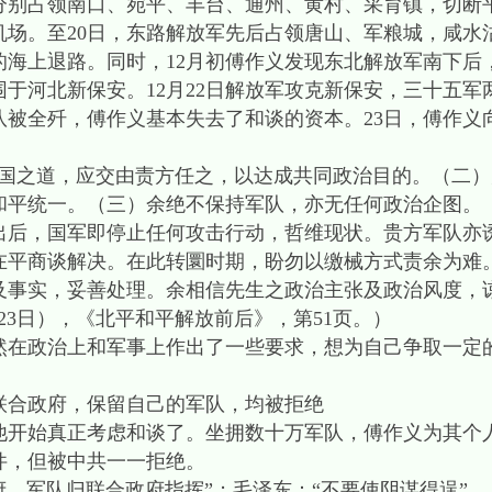
分别占领南口、宛平、丰台、通州、黄村、采育镇，切断
机场。至20日，东路解放军先后占领唐山、军粮城，咸水
的海上退路。同时，12月初傅作义发现东北解放军南下后
于河北新保安。12月22日解放军攻克新保安，三十五军
队被全歼，傅作义基本失去了和谈的资本。23日，傅作义
之道，应交由责方任之，以达成共同政治目的。（二）
和平统一。（三）余绝不保持军队，亦无任何政治企图。
出后，国军即停止任何攻击行动，哲维现状。贵方军队亦
在平商谈解决。在此转圜时期，盼勿以缴械方式责余为难
及事实，妥善处理。余相信先生之政治主张及政治风度，
23日），《北平和平解放前后》，第51页。）
政治上和军事上作出了一些要求，想为自己争取一定
合政府，保留自己的军队，均被拒绝
始真正考虑和谈了。坐拥数十万军队，傅作义为其个
件，但被中共一一拒绝。
，军队归联合政府指挥”；毛泽东：“不要使阴谋得逞”