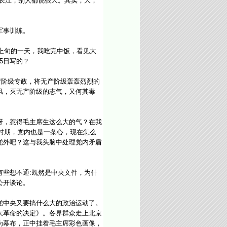
长江，别人都说很大。其实，大，
军事训练。
上旬的一天，我吃完中饭，看见大
5日写的？
产阶级专政，将无产阶级轰轰烈烈的
风，灭无产阶级的志气，又何其毒
，惹得毛主席生这么大的气？在我
时期，党内也是一条心，现在怎么
党外吧？这与我头脑中处理党内矛盾
些想不通:既然是中央文件，为什
公开谈论。
中央又要搞什么大的政治运动了。
大革命的决定》。各界群众走上北京
为幕布，正中挂着毛主席彩色画像，