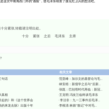
就是这次中南海西门外的“遇险”，使毛泽东萌发了接见红卫兵的想法吧。
后十分紧张
,转载请注明出处。
十分
紧张
之后
毛泽东
主席
？
相关文章
三句话
·
范亚峰：加尔文的基督论与毛...
·
林安梧：新儒学之后与“后新...
·
张崑：巴别塔时代再临：新冠...
杀真相
·
王克明:冯友兰临终谈毛泽东
升起的》和《这个世界会
·
李洁非：九一三事件后毛泽...
动的来龙去脉》出版十年
·
李根清:林彪“散记”中对毛...