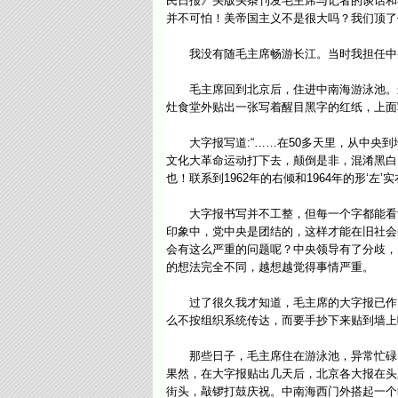
民日报》头版头条刊发毛主席与记者的谈话和
并不可怕！美帝国主义不是很大吗？我们顶了
我没有随毛主席畅游长江。当时我担任中央
毛主席回到北京后，住进中南海游泳池。这时
灶食堂外贴出一张写着醒目黑字的红纸，上面写
大字报写道:“……在50多天里，从中央到
文化大革命运动打下去，颠倒是非，混淆黑白
也！联系到1962年的右倾和1964年的形‘左
大字报书写并不工整，但每一个字都能看清
印象中，党中央是团结的，这样才能在旧社会
会有这么严重的问题呢？中央领导有了分歧，
的想法完全不同，越想越觉得事情严重。
过了很久我才知道，毛主席的大字报已作为
么不按组织系统传达，而要手抄下来贴到墙上
那些日子，毛主席住在游泳池，异常忙碌，
果然，在大字报贴出几天后，北京各大报在头
街头，敲锣打鼓庆祝。中南海西门外搭起一个