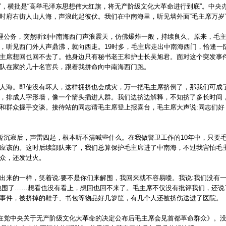
岁”，横批是“高举毛泽东思想伟大红旗，将无产阶级文化大革命进行到底”。中
时府右街人山人海，声浪此起彼伏。我们在中南海里，听见墙外面“毛主席万岁
理公务，突然听到中南海西门声浪震天，仿佛爆炸一般，持续良久。原来，毛主
，听见西门外人声鼎沸，就向西走。19时多，毛主席走出中南海西门，恰逢一
主席想回也回不去了。他身边只有秘书老王和护士长吴旭君。面对这个突发事
队在家的几十名官兵，跟着我拼命向中南海西门跑。
海。即使没有坏人，这样拥挤也会成灾，万一把毛主席挤倒了，那我们可成了
，排成人字形墙，像一个箭头插进人群。我们边挤边解释，不知挤了多长时间
和群众握手交谈。接待站的同志请毛主席登上报喜台，毛主席大声说:同志们好
沉寂后，声雷四起，根本听不清喊些什么。在我做警卫工作的10年中，只要
应该的。这时后续部队来了，我们总算保护毛主席进了中南海，不过我害怕毛
众，还发过火。
来的一样，笑着说:要不是你们来解围，我回来就不容易喽。我说:我们没有一
包围了……想看也没有看上，想回也回不来了。毛主席不仅没有批评我们，还说
事件，被挤掉的鞋子、书包等物品好几箩筐，有几个人还被挤伤送进了医院。
在党中央关于无产阶级文化大革命的决定公布后毛主席会见首都革命群众》。没