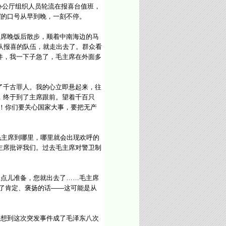
央办公厅组织人员轮流在报喜台值班，
”的口号从早到晚，一刻不停。
席晚饭后散步，顺着中南海边的马
队报喜的队伍，就走出去了。群众看
件，我一下子急了，毛主席在外面多
千古罪人。我的心立即悬起来，往
，终于到了主席跟前。望着千百只
！你们要关心国家大事，要把无产
毛主席到哪里，哪里就会出现欢呼的
主席批评我们。过去毛主席对警卫制
点儿准备，您就出去了……毛主席
了肯定、褒扬的话——这可能是从
想到这次突发事件成了毛泽东八次