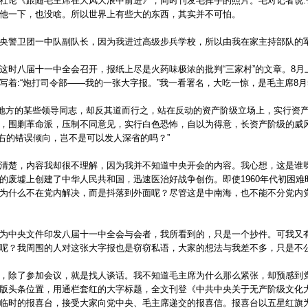
社论《跟随毛主席在大风大浪中前进》，同时刊发毛挥手的照片。毛对记者说:
他一下，也没啥。所以世界上有些大的东西，其实并不可怕。
警卫团一中队副队长，因为我进过高级步兵学校，所以由我在家主持部队的
八届十一中全会召开，报纸上尽是火药味极浓的批判“三家村”的文章。8月
着:“炮打司令部——我的一张大字报。”我一看署名，大吃一惊，是毛主席8月
地方的某些领导同志，却反其道而行之，站在反动的资产阶级立场上，实行资
，围剿革命派，压制不同意见，实行白色恐怖，自以为得意，长资产阶级的威
’实右的错误倾向，岂不是可以发人深省的吗？”
楚，内容我却很不理解，因为我并不知道中央开会的内容。我心想，这是谁呀
的废墟上创建了中华人民共和国，迅速医治好战争创伤。即使1960年代初困难
为什么不在党内解决，而是抖落到外面呢？尽管这是中南海，也不能不分党内
中央文件印发八届十一中全会与会者，我所看到的，只是一个抄件。可我又有
呢？我周围的人对这张大字报也是窃窃私语，大家的想法与我差不多，只是不
除了参加会议，就是找人谈话。我不知道毛主席为什么那么紧张，却预感到党
版头条位置，用通栏套红的大字标题，全文刊登《中共中央关于无产阶级文化
临时的报喜台，接受大家向党中央、毛主席递交的报喜信。报喜台以五星红旗