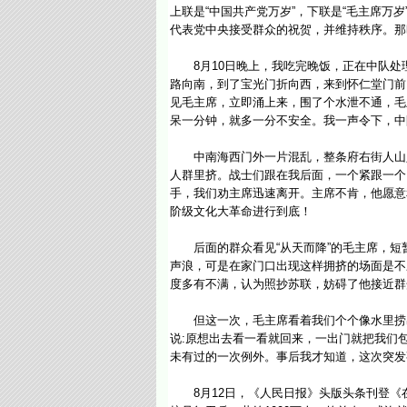
上联是“中国共产党万岁”，下联是“毛主席万
代表党中央接受群众的祝贺，并维持秩序。那
8月10日晚上，我吃完晚饭，正在中队处
路向南，到了宝光门折向西，来到怀仁堂门前
见毛主席，立即涌上来，围了个水泄不通，毛
呆一分钟，就多一分不安全。我一声令下，中
中南海西门外一片混乱，整条府右街人山人
人群里挤。战士们跟在我后面，一个紧跟一个
手，我们劝主席迅速离开。主席不肯，他愿意
阶级文化大革命进行到底！
后面的群众看见“从天而降”的毛主席，短暂
声浪，可是在家门口出现这样拥挤的场面是不
度多有不满，认为照抄苏联，妨碍了他接近群
但这一次，毛主席看着我们个个像水里捞出
说:原想出去看一看就回来，一出门就把我们
未有过的一次例外。事后我才知道，这次突发
8月12日，《人民日报》头版头条刊登《