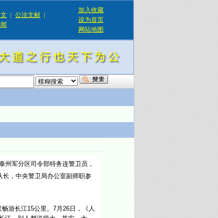
加入收藏
论文
|
公法文献
|
设为首页
新闻
网站地图
！
，泰州军分区司令部特务连警卫员，
队长，中央警卫局办公室副师职参
游长江15公里。7月26日，《人