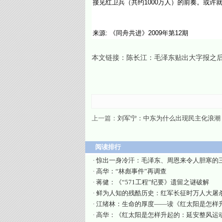
接见红卫兵（共约1000万人）的前奏。或许
来源: 《同舟共进》2009年第12期
本文链接：
陈长江：毛泽东贴出大字报之
上一篇：
刘军宁：中东为什么出现民主化浪潮
阅读排行
·
惊出一身冷汗：毛泽东、周恩来令人胆寒的
·
高华：“林彪事件”再调查
·
蒋健：《“571工程”纪要》遗留之谜破解
·
鲜为人知的残酷历史：红军长征时万人大屠
·
江绪林：生命的厚度——读《红太阳是怎样
·
高华：《红太阳是怎样升起的：延安整风运