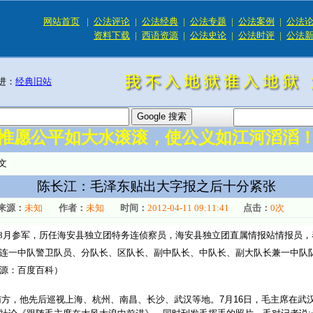
网站首页
|
公法评论
|
公法经典
|
公法专题
|
公法案例
|
公法
资料下载
|
西语资源
|
公法史论
|
公法时评
|
公法
进：
经典旧站
惟愿公平如大水滚滚，使公义如江河滔滔
文
陈长江：毛泽东贴出大字报之后十分紧张
来源：
未知
作者：
未知
时间：
2012-04-11 09:11:41
点击：
0
次
46年8月参军，历任海安县独立团特务连侦察员，海安县独立团直属情报站情报员
连一中队警卫队员、分队长、区队长、副中队长、中队长、副大队长兼一中队
源：百度百科）
方，他先后巡视上海、杭州、南昌、长沙、武汉等地。7月16日，毛主席在武汉畅