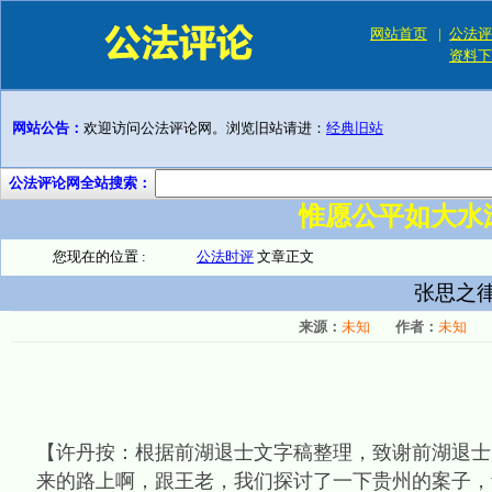
网站首页
|
公法评
资料下
网站公告：
欢迎访问公法评论网。浏览旧站请进：
经典旧站
公法评论网全站搜索：
惟愿公平如大水
您现在的位置 :
公法时评
文章正文
张思之
来源：
未知
作者：
未知
【许丹按：根据前湖退士文字稿整理，致谢前湖退士
来的路上啊，跟王老，我们探讨了一下贵州的案子，