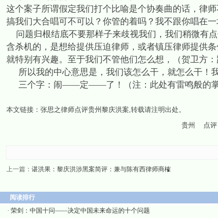
这个案子所谓假定我们打个比喻是个协奏曲的话，律师
搞我们大合唱可不可以？你管的着吗？我不跟你唱在一
问题归根结底不要那样子来歧视我们，我们稍微有点作
含杀机的，是想给提供压迫律师，或者镇压律师提供条
就特别有兴趣。至于我们不管他们怎么想，（贺卫方：
所以我的中心意思是，我们该怎么干，就怎么干！我
三个字：闹——定——了！（注：此处有雷鸣般的
本文链接：
张思之律师点评贵州黎庆洪案
,转载请注明出处。
贵州
点评
上一篇：
谌洪果：黎庆洪涉黑案简评：兼与陈有西律师商榷
阅读排行
·
荣剑：中国十问——决定中国未来命运的十个问题