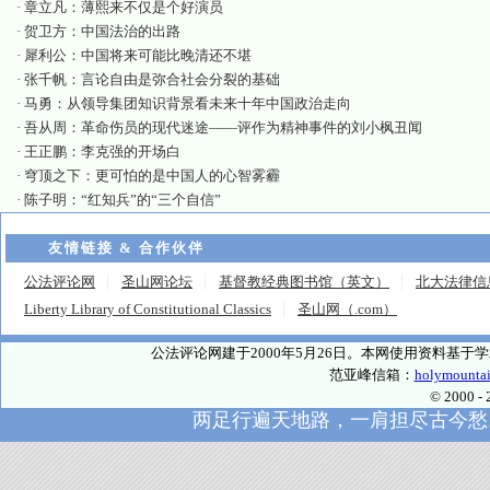
·
章立凡：薄熙来不仅是个好演员
·
贺卫方：中国法治的出路
·
犀利公：中国将来可能比晚清还不堪
·
张千帆：言论自由是弥合社会分裂的基础
·
马勇：从领导集团知识背景看未来十年中国政治走向
·
吾从周：革命伤员的现代迷途——评作为精神事件的刘小枫丑闻
·
王正鹏：李克强的开场白
·
穹顶之下：更可怕的是中国人的心智雾霾
·
陈子明：“红知兵”的“三个自信”
友情链接 & 合作伙伴
公法评论网
圣山网论坛
基督教经典图书馆（英文）
北大法律信
Liberty Library of Constitutional Classics
圣山网（.com）
公法评论网建于2000年5月26日。本网使用资料基
范亚峰信箱：
holymounta
© 2000
两足行遍天地路，一肩担尽古今愁