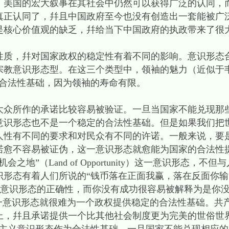
，美国的宏大叙事在其社会中仍然可以获得广泛的认同，
真正认同了，幷且中国政府至今也没有创造出一套能被广
是核心价值观的缺乏，幷给当下中国政府的执政带来了很
，幷对国家政权的稳定性有着不同的影响。意识形态
宗教意识形态型。在这三个类型中，领袖的魅力（近似于
的合法性基础，因为领袖的寿命有限。
所作的承诺比较容易被验证。一旦当国家不能兑现那
意识形态也不是一个稳定的合法性基础。但是如果我们把
人性有不同的要求和对民众有不同的许诺。一般来说，要
诺愈不容易被证伪，这一意识形态就愈能为国家的合法性
地”（Land of Opportunity）这一意识形态，
着人们所说的“钱币落在正面我赢，落在反面你输”（heads I w
了这意识形态的正确性，而你没有成功很容易被解释为是你
这一意识形态就很难为一个政权提供稳定的合法性基础。共
上，幷且承诺提供一个比其他社会制度更为完美的世俗世