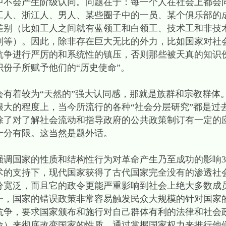
会产生阶级认同。问题在于：每一个人在社会上都会
工人、浙江人、男人、某些圈子中的一员、某个俱乐部的
差别（比如工人之间就有蓝领工和白领工、技术工和非技
别等）。因此，除非存在巨大无比的外力，比如国家对社
抗争进行严厉的和系统性的镇压，否则那些被天真的知识份
份子所赋予他们的“历史使命”。
着较为“天然的”强大认同感，那就是族群和宗教群体
很大的程度上，当今所流行的各种“社会分层研究”都是过
除了对了解社会流动和指导政府的公共政策制订有一定的
十分有限。这当然是题外话。
强调国家的性质和结构性行为对革命产生乃至成功的影响
术的支持下，现代国家获得了古代国家完全没有的渗透社
分宽泛，而且它的政令更能严重影响到社会上绝大多数成
一，国家的错误政策非常容易触发民众大规模的针对国家
抗争，要求国家颁布和施行对自己群体有利的法律和社会
命）来彻底改变国家的性质，通过掌握国家权力来推行他