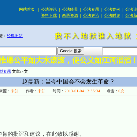
网站首页
|
公法评论
|
公法经典
|
公法专题
|
公法案例
|
公法
资料下载
|
西语资源
|
公法史论
|
公法时评
|
公法
进：
经典旧站
惟愿公平如大水滚滚，使公义如江河滔滔
型专题
文章正文
赵鼎新：当今中国会不会发生革命？
来源：
未知
作者：
未知
时间：
2013-01-04 12:55:34
点击：
0
次
肯的批评和建议，在此致以感谢。