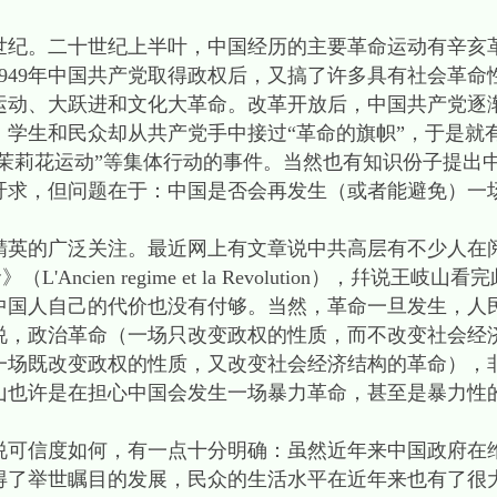
。二十世纪上半叶，中国经历的主要革命运动有辛亥
949年中国共产党取得政权后，又搞了许多具有社会革命
运动、大跃进和文化大革命。改革开放后，中国共产党逐
学生和民众却从共产党手中接过“革命的旗帜”，于是就有
“茉莉花运动”等集体行动的事件。当然也有知识份子提出中
吁求，但问题在于：中国是否会再发生（或者能避免）一
广泛关注。最近网上有文章说中共高层有不少人在阅读托克维
》（L'Ancien regime et la Revolution），幷说
中国人自己的代价也没有付够。当然，革命一旦发生，人
说，政治革命（一场只改变政权的性质，而不改变社会经
一场既改变政权的性质，又改变社会经济结构的革命），
山也许是在担心中国会发生一场暴力革命，甚至是暴力性
信度如何，有一点十分明确：虽然近年来中国政府在
得了举世瞩目的发展，民众的生活水平在近年来也有了很