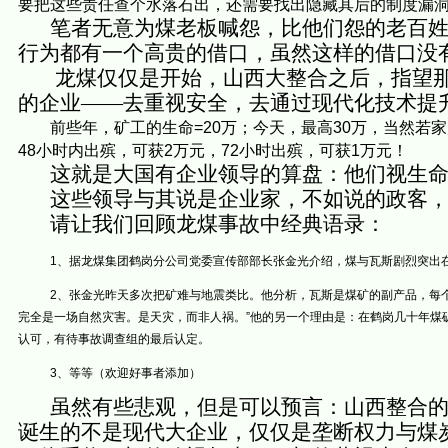
要把这些责任查个水落石出，还需要找出隐藏其后的制度漏
笔者无意为煤老板喊怨，比他们怨的老百
行为都有一个高贵的借口，虽然这样的借口没
龙煤仅仅是开始，山西大整合之后，指望
的企业——去重视安全，去通过现代化技术提
前些年，矿工的生命
=20
万；今天，最高
30
万，当然若家
48
小时内出殡，可获
2
万元，
72
小时出殡，可获
1
万元
！
这就是大国有企业领导的算盘：他们视生
这些领导与其说是企业家，不如说的政客，只
请让我们回顾龙煤事故中经典语录：
1
、据龙煤集团鹤岗分公司党委宣传部部长张金光介绍，煤与瓦斯剧烈突出
2
、张金光昨天多次把矿难与地震类比。他分析，瓦斯是煤矿的副产品，每
完全是一场自然灾害。是天灾，而非人祸。
”
他的另一个理由是：在鹤岗几十年煤
认可，有待事故调查组的最后认定。
3
、等等（欢迎好事者添加）
虽然有些悲观，但是可以预言：山西整合
诞生的不是现代大企业，仅仅是垄断权力与煤