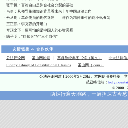
·
张千帆：言论自由是弥合社会分裂的基础
·
马勇：从领导集团知识背景看未来十年中国政治走向
·
吾从周：革命伤员的现代迷途——评作为精神事件的刘小枫丑闻
·
王正鹏：李克强的开场白
·
穹顶之下：更可怕的是中国人的心智雾霾
·
陈子明：“红知兵”的“三个自信”
友情链接 & 合作伙伴
公法评论网
圣山网论坛
基督教经典图书馆（英文）
北大法律信
Liberty Library of Constitutional Classics
圣山网（.com）
公法评论网建于2000年5月26日。本网使用资料基
范亚峰信箱：
holymounta
© 2000
两足行遍天地路，一肩担尽古今愁