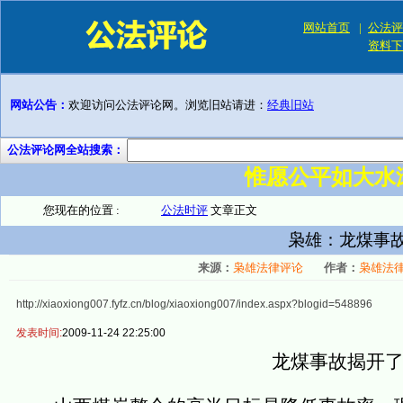
网站首页
|
公法评
资料下
网站公告：
欢迎访问公法评论网。浏览旧站请进：
经典旧站
公法评论网全站搜索：
惟愿公平如大水
您现在的位置 :
公法时评
文章正文
枭雄：龙煤事
来源：
枭雄法律评论
作者：
枭雄法
http://xiaoxiong007.fyfz.cn/blog/xiaoxiong007/index.aspx?blogid=548896
发表时间:
2009-11-24 22:25:00
龙煤事故揭开