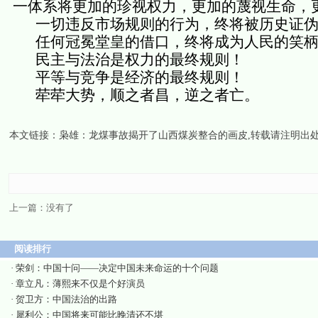
一体系将更加的珍视权力，更加的蔑视生命，
一切违反市场规则的行为，终将被历史证
任何冠冕堂皇的借口，终将成为人民的笑
民主与法治是权力的最终规则！
平等与竞争是经济的最终规则！
荦荦大势，顺之者昌，逆之者亡。
本文链接：
枭雄：龙煤事故揭开了山西煤炭整合的画皮
,转载请注明出
上一篇：没有了
阅读排行
·
荣剑：中国十问——决定中国未来命运的十个问题
·
章立凡：薄熙来不仅是个好演员
·
贺卫方：中国法治的出路
·
犀利公：中国将来可能比晚清还不堪