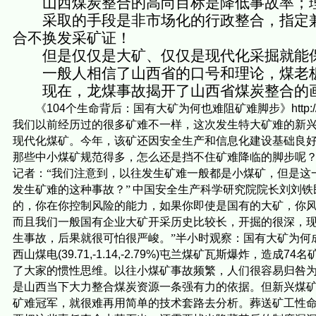
山西煤炭整合的高尚目标是降低事故率；
采取的手段是非市场化的行政整合，指定
合不换发采矿证！
但是仅仅是大矿、仅仅是现代化采掘就能
一般人相信了山西省的口号和理论，煤老
现在，龙煤事故揭开了山西省煤炭整合的
《
104
个生命背后：国有大矿为何也难阻矿难脚步》
http
我们以前经历过的很多矿难不一样，这次发生特大矿难的新
现代化煤矿。今年，该矿还因安全生产和信息化建设基础良
那些中小煤矿规范得多，怎么还是挡不住矿难降临的脚步呢
记者：“我们注意到，以往发生矿难一般都是小煤矿，但是这
发生矿难的这种事故？”
中国安全生产科学研究院院长刘刘铁
的，你在你控制风险的能力，如果你即使是国有的大矿，你
而且我们一般国有企业大矿开采历史比较长，开掘的很深，
生事故，后果就很可怕很严峻。”半小时观察：国有大矿为何
西山煤电
(39.71,-1.14,-2.79%)
屯兰煤矿瓦斯爆炸，造成
74
名
了大家的惯性思维。以往小煤矿事故频繁，人们很容易归咎
是山西当下大力整合煤炭资源一条强有力的依据。但新兴煤
矿难冠军，就很难再用简单的技术套路去分析。葬送矿工性