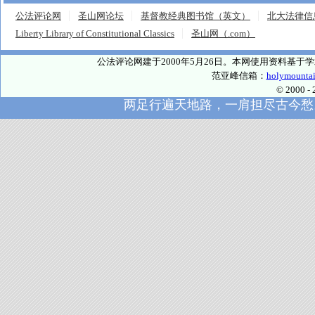
公法评论网
圣山网论坛
基督教经典图书馆（英文）
北大法律信
Liberty Library of Constitutional Classics
圣山网（.com）
公法评论网建于2000年5月26日。本网使用资料基
范亚峰信箱：
holymounta
© 2000
两足行遍天地路，一肩担尽古今愁