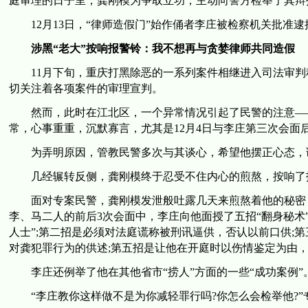
庭审理的日子里，龚刚模为争取立功，主动向警方检举了其辩
12月13日，“律师造假门”始作俑者李庄被检察机关批准逮
涉黑“老大”按响报警铃：我不想再与贪婪律师共同造假
11月下旬，重庆打黑除恶的一系列案件相继进入司法审判
切关注着各项案件的审理宣判。
然而，此时在江北区，一个异常情况引起了民警的注意——
常，心事重重，沉默寡言，尤其是12月4日与李庄第三次会面
为弄明原因，管教民警多次与其谈心，希望他摆正心态，
几经辗转反侧，龚刚模终于忍受不住内心的煎熬，按响了报警
面对专案民警，龚刚模发泄般吐露几天来煎熬着他的秘密：
李、马二人的前后3次会面中，李庄向他面授了五招“翻身秘术”
人士”;第二招是必须对法庭谎称被刑讯逼供，否认以前口供;
对龚犯罪行为的供述;第五招是让他在开庭时以伤情鉴定为由
李庄还例举了他在其他省市“捞人”方面的一些“成功案例”
“李庄教你这样做不是为你减轻罪行吗?你怎么会检举他?”