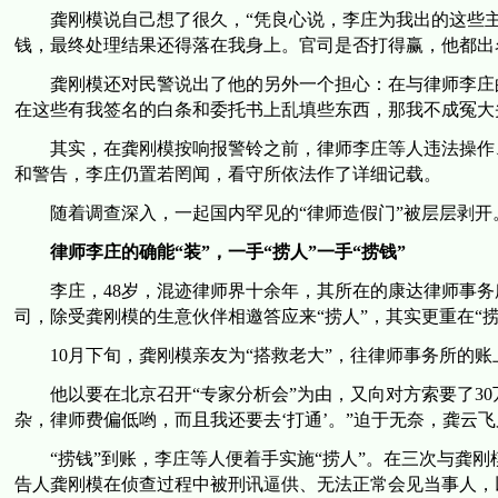
龚刚模说自己想了很久，“凭良心说，李庄为我出的这些主
钱，最终处理结果还得落在我身上。官司是否打得赢，他都出
龚刚模还对民警说出了他的另外一个担心：在与律师李庄的
在这些有我签名的白条和委托书上乱填些东西，那我不成冤大头
其实，在龚刚模按响报警铃之前，律师李庄等人违法操作、
和警告，李庄仍置若罔闻，看守所依法作了详细记载。
随着调查深入，一起国内罕见的“律师造假门”被层层剥开
律师李庄的确能“装”，一手“捞人”一手“捞钱”
李庄，48岁，混迹律师界十余年，其所在的康达律师事务所
司，除受龚刚模的生意伙伴相邀答应来“捞人”，其实更重在“捞
10月下旬，龚刚模亲友为“搭救老大”，往律师事务所的账
他以要在北京召开“专家分析会”为由，又向对方索要了30
杂，律师费偏低哟，而且我还要去‘打通’。”迫于无奈，龚云飞
“捞钱”到账，李庄等人便着手实施“捞人”。在三次与龚刚模
告人龚刚模在侦查过程中被刑讯逼供、无法正常会见当事人，