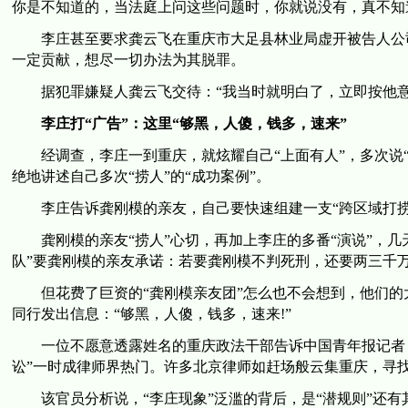
你是不知道的，当法庭上问这些问题时，你就说没有，真不知
李庄甚至要求龚云飞在重庆市大足县林业局虚开被告人公司
一定贡献，想尽一切办法为其脱罪。
据犯罪嫌疑人龚云飞交待：“我当时就明白了，立即按他意
李庄打“广告”：这里“够黑，人傻，钱多，速来”
经调查，李庄一到重庆，就炫耀自己“上面有人”，多次说“
绝地讲述自己多次“捞人”的“成功案例”。
李庄告诉龚刚模的亲友，自己要快速组建一支“跨区域打捞队
龚刚模的亲友“捞人”心切，再加上李庄的多番“演说”，几天
队”要龚刚模的亲友承诺：若要龚刚模不判死刑，还要两三千
但花费了巨资的“龚刚模亲友团”怎么也不会想到，他们的大
同行发出信息：“够黑，人傻，钱多，速来!”
一位不愿意透露姓名的重庆政法干部告诉中国青年报记者，
讼”一时成律师界热门。许多北京律师如赶场般云集重庆，寻找
该官员分析说，“李庄现象”泛滥的背后，是“潜规则”还有