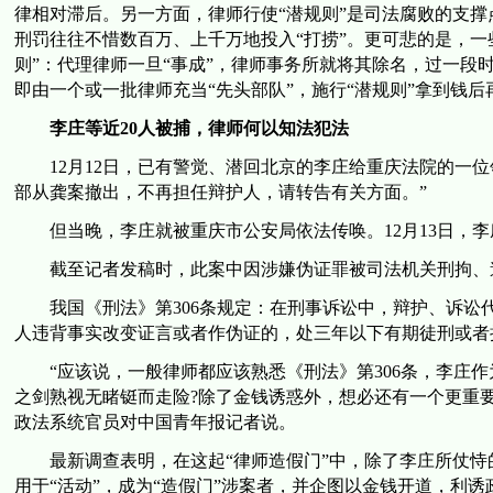
律相对滞后。另一方面，律师行使“潜规则”是司法腐败的支撑
刑罚往往不惜数百万、上千万地投入“打捞”。更可悲的是，一
则”：代理律师一旦“事成”，律师事务所就将其除名，过一段
即由一个或一批律师充当“先头部队”，施行“潜规则”拿到钱
李庄等近20人被捕，律师何以知法犯法
12月12日，已有警觉、潜回北京的李庄给重庆法院的一位
部从龚案撤出，不再担任辩护人，请转告有关方面。”
但当晚，李庄就被重庆市公安局依法传唤。12月13日，李
截至记者发稿时，此案中因涉嫌伪证罪被司法机关刑拘、逮
我国《刑法》第306条规定：在刑事诉讼中，辩护、诉讼
人违背事实改变证言或者作伪证的，处三年以下有期徒刑或者
“应该说，一般律师都应该熟悉《刑法》第306条，李庄作
之剑熟视无睹铤而走险?除了金钱诱惑外，想必还有一个更重要
政法系统官员对中国青年报记者说。
最新调查表明，在这起“律师造假门”中，除了李庄所仗恃的
用于“活动”，成为“造假门”涉案者，并企图以金钱开道，利