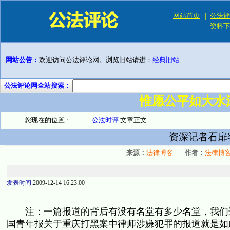
网站首页
|
公法评
资料下
网站公告：
欢迎访问公法评论网。浏览旧站请进：
经典旧站
公法评论网全站搜索：
惟愿公平如大水
您现在的位置 :
公法时评
文章正文
资深记者石扉
来源：
法律博客
作者：
法律博
发表时间:
2009-12-14 16:23:00
注：一篇报道的背后有没有名堂有多少名堂
，我们
国青年报关于重庆打黑案中律师涉嫌犯罪的报道就是如