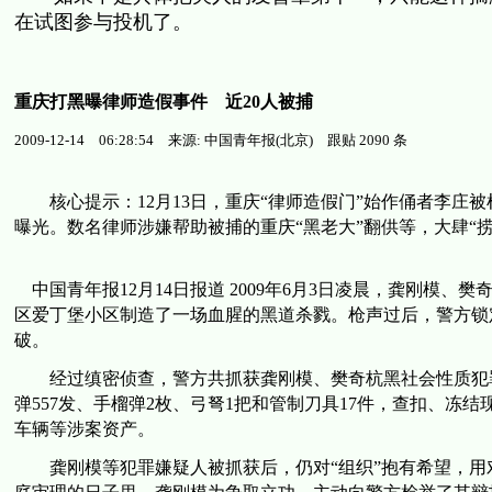
在试图参与投机了。
重庆打黑曝律师造假事件 近20人被捕
2009-12-14 06:28:54 来源: 中国青年报(北京) 跟贴 2090 条
核心提示：12月13日，重庆“律师造假门”始作俑者李庄被
曝光。数名律师涉嫌帮助被捕的重庆“黑老大”翻供等，大肆“捞
中国青年报12月14日报道 2009年6月3日凌晨，龚刚模、
区爱丁堡小区制造了一场血腥的黑道杀戮。枪声过后，警方锁
破。
经过缜密侦查，警方共抓获龚刚模、樊奇杭黑社会性质犯罪组
弹557发、手榴弹2枚、弓弩1把和管制刀具17件，查扣、冻结现金
车辆等涉案资产。
龚刚模等犯罪嫌疑人被抓获后，仍对“组织”抱有希望，用