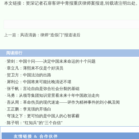
本文链接：
资深记者石扉客评中青报重庆律师案报道
,转载请注明出处
上一篇：
风语清扬：律师“造假门”报道读后
阅读排行
·
荣剑：中国十问——决定中国未来命运的十个问题
·
章立凡：薄熙来不仅是个好演员
·
贺卫方：中国法治的出路
·
犀利公：中国将来可能比晚清还不堪
·
张千帆：言论自由是弥合社会分裂的基础
·
马勇：从领导集团知识背景看未来十年中国政治走向
·
吾从周：革命伤员的现代迷途——评作为精神事件的刘小枫丑闻
·
王正鹏：李克强的开场白
·
穹顶之下：更可怕的是中国人的心智雾霾
·
陈子明：“红知兵”的“三个自信”
友情链接 & 合作伙伴