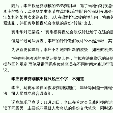
随后，李庄授意龚刚模的弟弟龚刚华，邀了当地保利夜总会
李庄的指点，龚刚华要求李某在龚刚模审判阶段将保利夜总会
汪某和陈某再次来到茶楼。3人在龚刚华驾驶的轿车内，协商关
紧逃跑，并把龚刚模夜总会老板的身份“转嫁”出去。
龚刚华对汪某说：“龚刚模将夜总会股权转让给了在逃的唐
但是经过司法调查，李庄的种种造假设计经不起推敲，其“刑
为设置更多障碍，李庄不断炮制出新的质疑，如检察机关移
“检察机关移送的主要证据复印件，与拟在法庭举示的证据
据范围的规定;而笔录雷同系多位侦查员在不同时间对龚进行
说。
李庄要求龚刚模出庭只说三个字：不知道
李庄、马晓军等律师教唆龚刚模翻供、串证等问题一露端倪
法、司人员成立联合调查组。
调查组现已查明：11月24日，李庄在首次会见龚刚模的过
读了同案另一主要犯罪嫌疑人樊奇杭的多份交代笔录，同时还