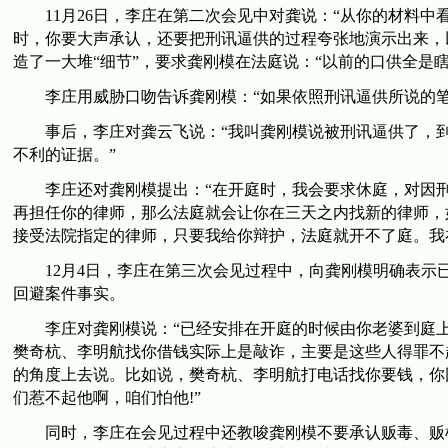
11月26日，李庄在第二次会见中对龚说：“从你的材料中
时，你要大声承认，还要把刑讯逼供的过程夸张地演示出来，
造了一大堆“细节”，要求龚刚模在法庭说：“以前的口供全是
李庄用威胁口吻告诉龚刚模：“如果依照刑讯逼供所说的笔
事后，李庄对龚云飞说：“我叫龚刚模说被刑讯逼供了，到
不利的证据。”
李庄还对龚刚模提出：“在开庭时，我会要求休庭，对因刑
再担任你的律师，那么法庭就会让你在三天之内找新的律师，
接受法院指定的律师，只要我给你辩护，法庭就开不了庭。我
12月4日，李庄在第三次会见过程中，向龚刚模明确表示
回避案件事实。
李庄对龚刚模说：“已经安排在开庭的时候由你老婆到庭上给
樊奇杭、李明航找你借钱实际上是敲诈，主要是这些人得罪不
的角度上去说。比如说，樊奇杭、李明航打电话找你要钱，你
们惹不起他啊，咱们怕他!”
同时，李庄在会见过程中还教唆龚刚模不要承认贩毒、贩枪