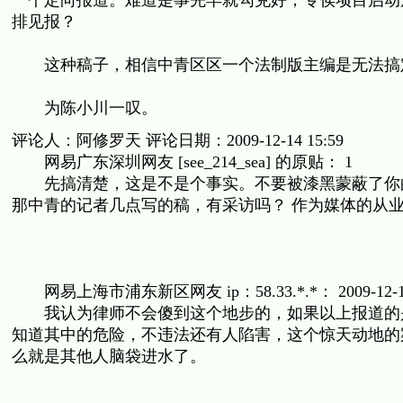
一个定向报道。难道是事先早就勾兑好，专俟项目启动
排见报？
这种稿子，相信中青区区一个法制版主编是无法搞
为陈小川一叹。
评论人：阿修罗天 评论日期：2009-12-14 15:59
网易广东深圳网友 [see_214_sea] 的原贴： 1
先搞清楚，这是不是个事实。不要被漆黑蒙蔽了你的眼
那中青的记者几点写的稿，有采访吗？ 作为媒体的从
网易上海市浦东新区网友 ip：58.33.*.*： 2009-12-14 
我认为律师不会傻到这个地步的，如果以上报道的是
知道其中的危险，不违法还有人陷害，这个惊天动地的
么就是其他人脑袋进水了。