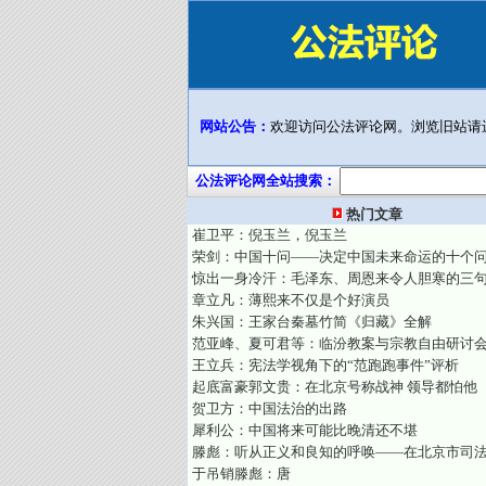
网站公告：
欢迎访问公法评论网。浏览旧站请
公法评论网全站搜索：
热门文章
崔卫平：倪玉兰，倪玉兰
荣剑：中国十问——决定中国未来命运的十个
惊出一身冷汗：毛泽东、周恩来令人胆寒的三
章立凡：薄熙来不仅是个好演员
朱兴国：王家台秦墓竹简《归藏》全解
范亚峰、夏可君等：临汾教案与宗教自由研讨
王立兵：宪法学视角下的“范跑跑事件”评析
起底富豪郭文贵：在北京号称战神 领导都怕他
贺卫方：中国法治的出路
犀利公：中国将来可能比晚清还不堪
滕彪：听从正义和良知的呼唤——在北京市司
于吊销滕彪：唐