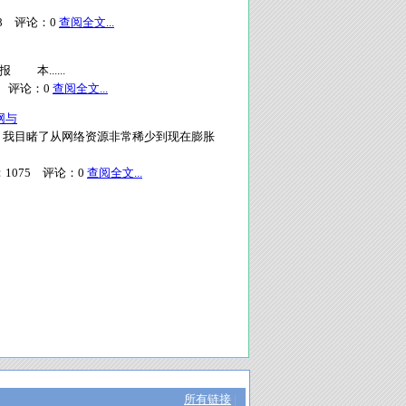
8
评论：
0
查阅全文...
市报 本......
评论：
0
查阅全文...
网与
，我目睹了从网络资源非常稀少到现在膨胀
：
1075
评论：
0
查阅全文...
所有链接
|