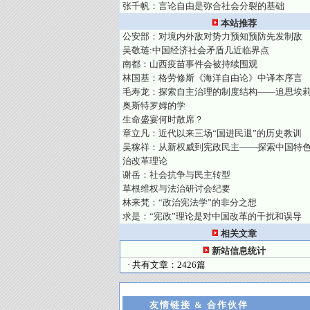
张千帆：言论自由是弥合社会分裂的基础
本站推荐
公安部：对境内外敌对势力预知预防先发制敌
吴敬琏:中国经济社会矛盾几近临界点
南都：山西疫苗事件会被持续围观
林国基：格劳修斯《海洋自由论》中译本序言
毛寿龙：探索自主治理的制度结构——追思埃莉
奥斯特罗姆的学
生命盛宴何时散席？
章立凡：近代以来三场“国进民退”的历史教训
吴稼祥：从新权威到宪政民主——探索中国特
治改革理论
谢岳：社会抗争与民主转型
草根维权与法治研讨会纪要
林来梵：“政治宪法学”的非分之想
求是：“宪政”理论是对中国改革的干扰和误导
相关文章
新站信息统计
· 共有文章：2426篇
友情链接 & 合作伙伴