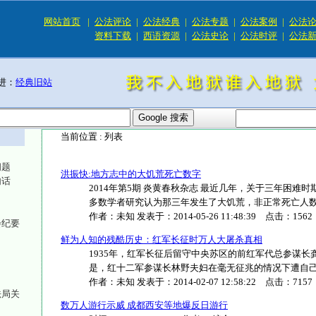
网站首页
|
公法评论
|
公法经典
|
公法专题
|
公法案例
|
公法
资料下载
|
西语资源
|
公法史论
|
公法时评
|
公法
进：
经典旧站
当前位置 :
列表
问题
洪振快:地方志中的大饥荒死亡数字
句话
2014年第5期 炎黄春秋杂志 最近几年，关于三年困
多数学者研究认为那三年发生了大饥荒，非正常死亡人数可能高
作者：
未知
发表于：
2014-05-26 11:48:39
点击：
1562
会纪要
鲜为人知的残酷历史：红军长征时万人大屠杀真相
1935年，红军长征后留守中央苏区的前红军代总参谋
是，红十二军参谋长林野夫妇在毫无征兆的情况下遭自己人背
作者：
未知
发表于：
2014-02-07 12:58:22
点击：
7157
法局关
数万人游行示威 成都西安等地爆反日游行