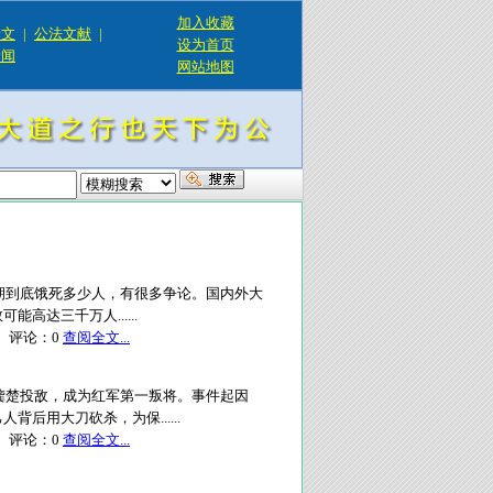
加入收藏
论文
|
公法文献
|
设为首页
新闻
网站地图
难时期到底饿死多少人，有很多争论。国内外大
达三千万人......
评论：
0
查阅全文...
长龚楚投敌，成为红军第一叛将。事件起因
后用大刀砍杀，为保......
评论：
0
查阅全文...