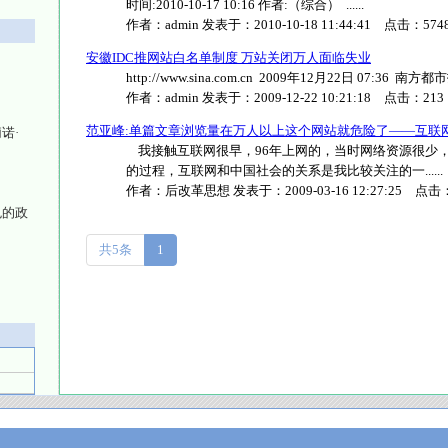
时间:2010-10-17 10:16 作者:（综合） ......
作者：
admin
发表于：
2010-10-18 11:44:41
点击：
574
安徽IDC推网站白名单制度 万站关闭万人面临失业
http://www.sina.com.cn 2009年12月22日 07:36 南方都
作者：
admin
发表于：
2009-12-22 10:21:18
点击：
213
范亚峰:单篇文章浏览量在万人以上这个网站就危险了——互联
诺·
我接触互联网很早，96年上网的，当时网络资源很少
的过程，互联网和中国社会的关系是我比较关注的一......
作者：
后改革思想
发表于：
2009-03-16 12:27:25
点击
色的政
共5条
1