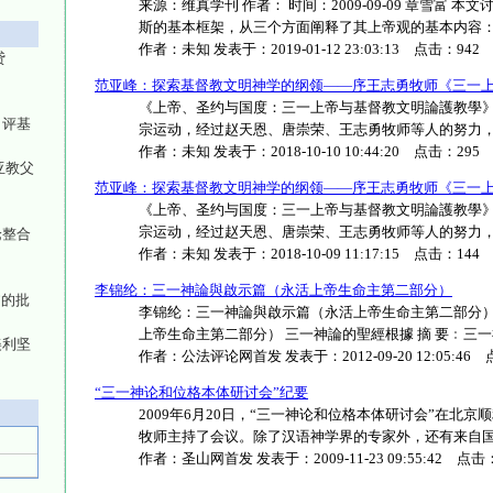
来源：维真学刊 作者： 时间：2009-09-09 章雪富
斯的基本框架，从三个方面阐释了其上帝观的基本内容：（1）.
作者：
未知
发表于：
2019-01-12 23:03:13
点击：
942
贷
范亚峰：探索基督教文明神学的纲领——序王志勇牧师《三一
《上帝、圣约与国度：三一上帝与基督教文明論護教學》》
（评基
宗运动，经过赵天恩、唐崇荣、王志勇牧师等人的努力，改革宗
作者：
未知
发表于：
2018-10-10 10:44:20
点击：
295
亚教父
范亚峰：探索基督教文明神学的纲领——序王志勇牧师《三一
《上帝、圣约与国度：三一上帝与基督教文明論護教學》》
宗运动，经过赵天恩、唐崇荣、王志勇牧师等人的努力，改革宗
论整合
作者：
未知
发表于：
2018-10-09 11:17:15
点击：
144
李锦纶：三一神論與啟示篇（永活上帝生命主第二部分）
”的批
李锦纶：三一神論與啟示篇（永活上帝生命主第二部分） 
上帝生命主第二部分） 三一神論的聖經根據 摘 要﹕三一神論
美利坚
作者：
公法评论网首发
发表于：
2012-09-20 12:05:46
点
“三一神论和位格本体研讨会”纪要
2009年6月20日，“三一神论和位格本体研讨会”在北
牧师主持了会议。除了汉语神学界的专家外，还有来自国内各家
作者：
圣山网首发
发表于：
2009-11-23 09:55:42
点击