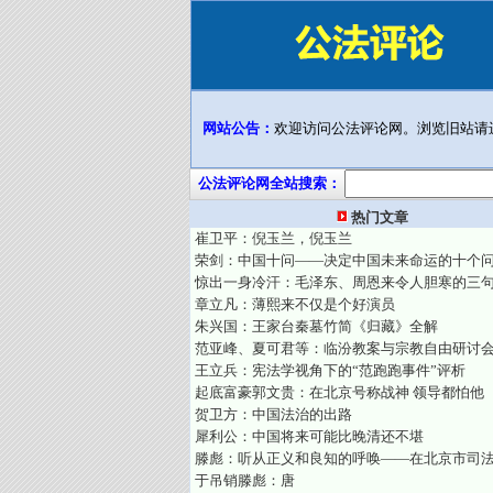
网站公告：
欢迎访问公法评论网。浏览旧站请
公法评论网全站搜索：
热门文章
崔卫平：倪玉兰，倪玉兰
荣剑：中国十问——决定中国未来命运的十个
惊出一身冷汗：毛泽东、周恩来令人胆寒的三
章立凡：薄熙来不仅是个好演员
朱兴国：王家台秦墓竹简《归藏》全解
范亚峰、夏可君等：临汾教案与宗教自由研讨
王立兵：宪法学视角下的“范跑跑事件”评析
起底富豪郭文贵：在北京号称战神 领导都怕他
贺卫方：中国法治的出路
犀利公：中国将来可能比晚清还不堪
滕彪：听从正义和良知的呼唤——在北京市司
于吊销滕彪：唐