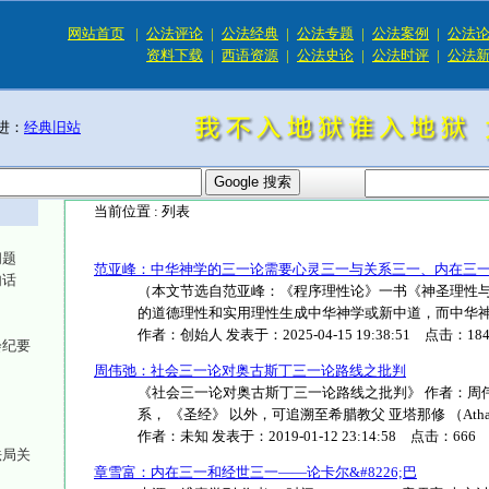
网站首页
|
公法评论
|
公法经典
|
公法专题
|
公法案例
|
公法
资料下载
|
西语资源
|
公法史论
|
公法时评
|
公法
进：
经典旧站
当前位置 :
列表
问题
范亚峰：中华神学的三一论需要心灵三一与关系三一、内在三
句话
（本文节选自范亚峰：《程序理性论》一书《神圣理性
的道德理性和实用理性生成中华神学或新中道，而中华神学的
作者：
创始人
发表于：
2025-04-15 19:38:51
点击：
18
会纪要
周伟弛：社会三一论对奥古斯丁三一论路线之批判
《社会三一论对奥古斯丁三一论路线之批判》 作者：周伟
系， 《圣经》 以外，可追溯至希腊教父 亚塔那修 （Athanasiu
作者：
未知
发表于：
2019-01-12 23:14:58
点击：
666
法局关
章雪富：内在三一和经世三一——论卡尔&#8226;巴