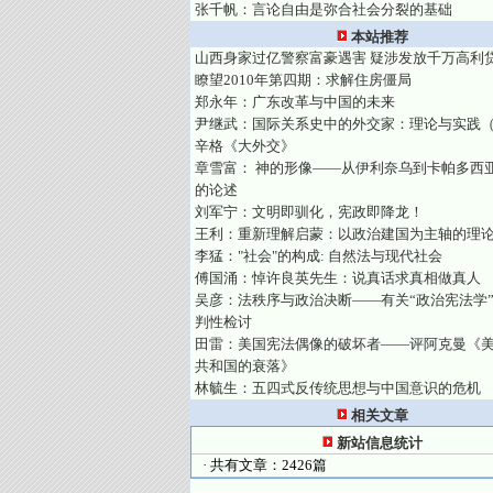
张千帆：言论自由是弥合社会分裂的基础
本站推荐
山西身家过亿警察富豪遇害 疑涉发放千万高利
瞭望2010年第四期：求解住房僵局
郑永年：广东改革与中国的未来
尹继武：国际关系史中的外交家：理论与实践
辛格《大外交》
章雪富： 神的形像——从伊利奈乌到卡帕多西
的论述
刘军宁：文明即驯化，宪政即降龙！
王利：重新理解启蒙：以政治建国为主轴的理
李猛："社会"的构成: 自然法与现代社会
傅国涌：悼许良英先生：说真话求真相做真人
吴彦：法秩序与政治决断——有关“政治宪法学
判性检讨
田雷：美国宪法偶像的破坏者——评阿克曼《
共和国的衰落》
林毓生：五四式反传统思想与中国意识的危机
相关文章
新站信息统计
· 共有文章：2426篇