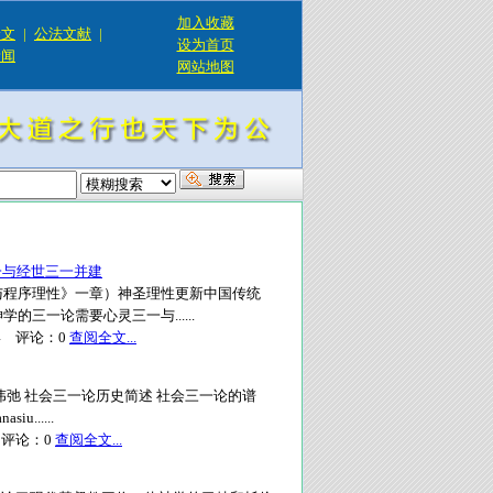
加入收藏
论文
|
公法文献
|
设为首页
新闻
网站地图
一与经世三一并建
与程序理性》一章）神圣理性更新中国传统
三一论需要心灵三一与......
4
评论：
0
查阅全文...
弛 社会三一论历史简述 社会三一论的谱
......
评论：
0
查阅全文...