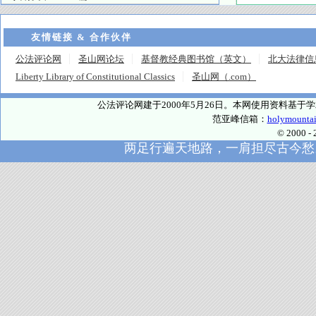
友情链接 & 合作伙伴
公法评论网
圣山网论坛
基督教经典图书馆（英文）
北大法律信
Liberty Library of Constitutional Classics
圣山网（.com）
公法评论网建于2000年5月26日。本网使用资料基
范亚峰信箱：
holymounta
© 2000
两足行遍天地路，一肩担尽古今愁