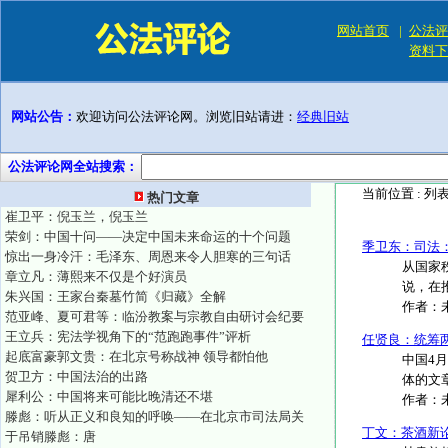
网站首页
|
公法评
资料下
网站公告：
欢迎访问公法评论网。浏览旧站请进：
经典旧站
公法评论网全站搜索：
当前位置 :
列
热门文章
崔卫平：倪玉兰，倪玉兰
荣剑：中国十问——决定中国未来命运的十个问题
季卫东：司法：
惊出一身冷汗：毛泽东、周恩来令人胆寒的三句话
从国家
章立凡：薄熙来不仅是个好演员
说，在
朱兴国：王家台秦墓竹简《归藏》全解
作者：
范亚峰、夏可君等：临汾教案与宗教自由研讨会纪要
王立兵：宪法学视角下的“范跑跑事件”评析
任贤良：统筹
起底富豪郭文贵：在北京号称战神 领导都怕他
中国4
贺卫方：中国法治的出路
体的文
犀利公：中国将来可能比晚清还不堪
作者：
滕彪：听从正义和良知的呼唤——在北京市司法局关
丁文：茶酒新
于吊销滕彪：唐