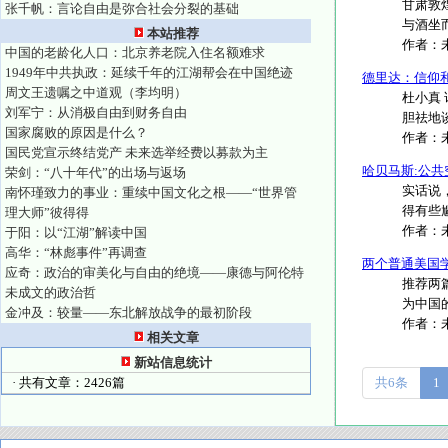
甘肃敦
张千帆：言论自由是弥合社会分裂的基础
与酒坐
本站推荐
作者：
中国的老龄化人口：北京养老院入住名额难求
1949年中共执政：延续千年的江湖帮会在中国绝迹
德里达：信仰
周文王遗嘱之中道观（李均明）
杜小真
刘军宁：从消极自由到财务自由
胆祛地谈
国家腐败的原因是什么？
作者：
国民党宣示终结党产 未来选举经费以募款为主
哈贝马斯:公
荣剑：“八十年代”的出场与返场
实话说
南怀瑾致力的事业：重续中国文化之根——“世界管
得有些尴
理大师”彼得得
作者：
于阳：以“江湖”解读中国
高华：“林彪事件”再调查
两个普通美国
应奇：政治的审美化与自由的绝境——康德与阿伦特
推荐两
未成文的政治哲
为中国
金冲及：较量——东北解放战争的最初阶段
作者：
相关文章
新站信息统计
· 共有文章：2426篇
共6条
1