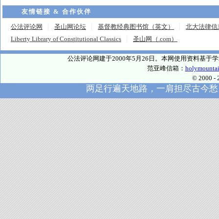
友情链接 & 合作伙伴
公法评论网
圣山网论坛
基督教经典图书馆（英文）
北大法律信
Liberty Library of Constitutional Classics
圣山网（.com）
公法评论网建于2000年5月26日。本网使用资料基
范亚峰信箱：
holymounta
© 2000
两足行遍天地路，一肩担尽古今愁