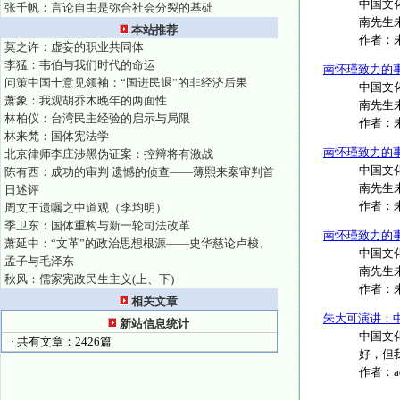
中国文
张千帆：言论自由是弥合社会分裂的基础
南先生
本站推荐
作者：
莫之许：虚妄的职业共同体
李猛：韦伯与我们时代的命运
南怀瑾致力的
问策中国十意见领袖：“国进民退”的非经济后果
中国文
萧象：我观胡乔木晚年的两面性
南先生
林柏仪：台湾民主经验的启示与局限
作者：
林来梵：国体宪法学
南怀瑾致力的
北京律师李庄涉黑伪证案：控辩将有激战
中国文
陈有西：成功的审判 遗憾的侦查——薄熙来案审判首
南先生
日述评
作者：
周文王遗嘱之中道观（李均明）
季卫东：国体重构与新一轮司法改革
南怀瑾致力的
萧延中：“文革”的政治思想根源——史华慈论卢梭、
中国文
孟子与毛泽东
南先生
秋风：儒家宪政民生主义(上、下)
作者：
相关文章
朱大可演讲：
新站信息统计
中国文
· 共有文章：2426篇
好，但我
作者：