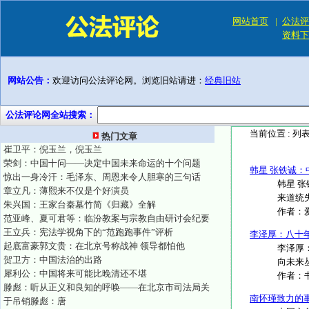
网站首页
|
公法评
资料下
网站公告：
欢迎访问公法评论网。浏览旧站请进：
经典旧站
公法评论网全站搜索：
当前位置 :
列
热门文章
崔卫平：倪玉兰，倪玉兰
荣剑：中国十问——决定中国未来命运的十个问题
韩星 张铁诚
惊出一身冷汗：毛泽东、周恩来令人胆寒的三句话
韩星 
章立凡：薄熙来不仅是个好演员
来道统
朱兴国：王家台秦墓竹简《归藏》全解
作者：
范亚峰、夏可君等：临汾教案与宗教自由研讨会纪要
王立兵：宪法学视角下的“范跑跑事件”评析
李泽厚：八十年
起底富豪郭文贵：在北京号称战神 领导都怕他
李泽厚
贺卫方：中国法治的出路
向未来丛
犀利公：中国将来可能比晚清还不堪
作者：
滕彪：听从正义和良知的呼唤——在北京市司法局关
南怀瑾致力的
于吊销滕彪：唐