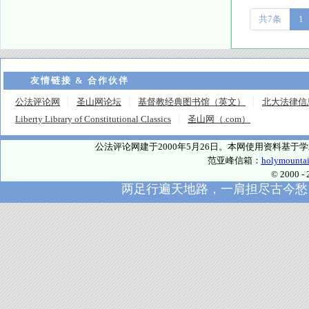
共7条
1
友情链接 & 合作伙伴
公法评论网
圣山网论坛
基督教经典图书馆（英文）
北大法律信
Liberty Library of Constitutional Classics
圣山网（.com）
公法评论网建于2000年5月26日。本网使用资料基
范亚峰信箱：
holymounta
© 2000
两足行遍天地路，一肩担尽古今愁