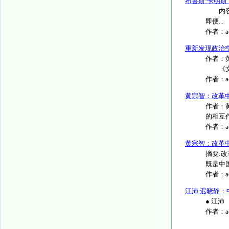
布鲁斯·卡明
内容提
即便...
作者：
重新发现政治
作者：
《文化纵
作者：
黄宗智：改革
作者：
的相互作
作者：
黄宗智：改革
摘要:
既是中国
作者：
江沛 迟晓静：
● 江沛 
作者：