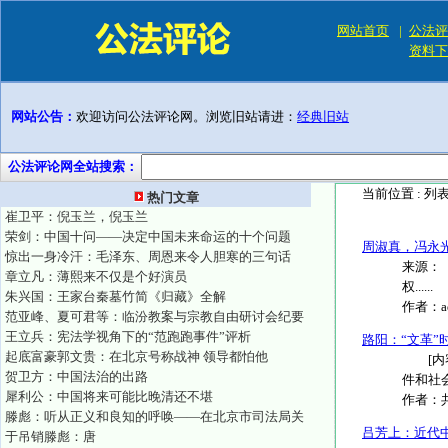
网站首页
|
公法评
资料下
网站公告：
欢迎访问公法评论网。浏览旧站请进：
经典旧站
公法评论网全站搜索：
当前位置 :
列
热门文章
崔卫平：倪玉兰，倪玉兰
荣剑：中国十问——决定中国未来命运的十个问题
周淑真，冯永
惊出一身冷汗：毛泽东、周恩来令人胆寒的三句话
来源：《
章立凡：薄熙来不仅是个好演员
权......
朱兴国：王家台秦墓竹简《归藏》全解
作者：
范亚峰、夏可君等：临汾教案与宗教自由研讨会纪要
王立兵：宪法学视角下的“范跑跑事件”评析
路阳：“文革”
起底富豪郭文贵：在北京号称战神 领导都怕他
[内容
贺卫方：中国法治的出路
件和社会环
犀利公：中国将来可能比晚清还不堪
作者：
滕彪：听从正义和良知的呼唤——在北京市司法局关
吕芳上：近代
于吊销滕彪：唐