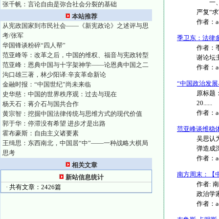
一、前
张千帆：言论自由是弥合社会分裂的基础
严复“求
本站推荐
作者：
从宪政国家到市民社会——《新宪政论》之述评与思
考/张军
季卫东：法律
华国锋谈粉碎“四人帮”
作者：
范亚峰等：改革之后，中国的维权、福音与宪政转型
谢论坛主
范亚峰：恩典中国与十字架神学——论恩典中国之二
作者：
沟口雄三著，林少阳译:辛亥革命新论
“中国政治发
金融时报：“中国世纪”尚未来临
原标题
史华慈：中国的世界秩序观：过去与现在
20......
杨天石：蒋介石与国共合作
作者：
黄宗智：挖掘中国法律传统与思维方式的现代价值
郭于华：停滞没有希望 进步才是出路
范亚峰谈维稳
霍布豪斯：自由主义诸要素
吴思认
王缉思：东西南北，中国居“中”——一种战略大棋局
弹造成深
思考
作者：
相关文章
南方周末：【中
新站信息统计
作者: 
· 共有文章：2426篇
政治学家
作者：