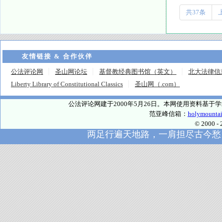
共37条
友情链接 & 合作伙伴
公法评论网
圣山网论坛
基督教经典图书馆（英文）
北大法律信
Liberty Library of Constitutional Classics
圣山网（.com）
公法评论网建于2000年5月26日。本网使用资料基
范亚峰信箱：
holymounta
© 2000
两足行遍天地路，一肩担尽古今愁