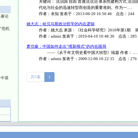
关键词： 法治国 自由 普通法法治 体系性建构方式 法治国 (Re
代化与社会的迅速转型而创造的重要准则。作为一......
作者：
未知
发表于：
2013-06-20 16:50:46
点击：
244
—兼论
姚大志：哈贝马斯政治哲学的内在逻辑
”危机
作者：姚大志 来源：《社会科学研究》2010年第1期 摘要
作者：
admin
发表于：
2010-04-10 10:48:30
点击：
285
萧功秦：中国如何走出“维新模式”的内在困局
——《从千年文明史看中国大转型》续篇 作者：......
作者：
admin
发表于：
2009-12-06 10:22:35
点击：
276
共5条
1
》中基