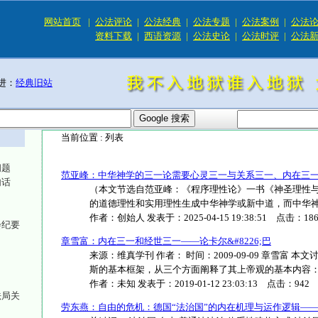
网站首页
|
公法评论
|
公法经典
|
公法专题
|
公法案例
|
公法
资料下载
|
西语资源
|
公法史论
|
公法时评
|
公法
进：
经典旧站
当前位置 :
列表
问题
范亚峰：中华神学的三一论需要心灵三一与关系三一、内在三
句话
（本文节选自范亚峰：《程序理性论》一书《神圣理性
的道德理性和实用理性生成中华神学或新中道，而中华神学的
作者：
创始人
发表于：
2025-04-15 19:38:51
点击：
18
会纪要
章雪富：内在三一和经世三一——论卡尔&#8226;巴
来源：维真学刊 作者： 时间：2009-09-09 章雪富
斯的基本框架，从三个方面阐释了其上帝观的基本内容：（1）.
作者：
未知
发表于：
2019-01-12 23:03:13
点击：
942
法局关
劳东燕：自由的危机：德国“法治国”的内在机理与运作逻辑—