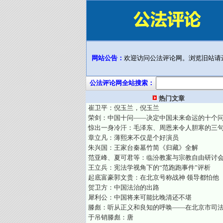
网站公告：
欢迎访问公法评论网。浏览旧站请
公法评论网全站搜索：
热门文章
崔卫平：倪玉兰，倪玉兰
荣剑：中国十问——决定中国未来命运的十个
惊出一身冷汗：毛泽东、周恩来令人胆寒的三
章立凡：薄熙来不仅是个好演员
朱兴国：王家台秦墓竹简《归藏》全解
范亚峰、夏可君等：临汾教案与宗教自由研讨
王立兵：宪法学视角下的“范跑跑事件”评析
起底富豪郭文贵：在北京号称战神 领导都怕他
贺卫方：中国法治的出路
犀利公：中国将来可能比晚清还不堪
滕彪：听从正义和良知的呼唤——在北京市司
于吊销滕彪：唐