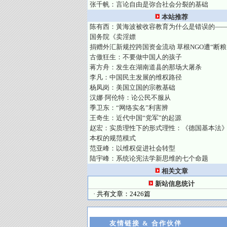
张千帆：言论自由是弥合社会分裂的基础
本站推荐
陈有西：黃海波被收容教育为什么是错误的—
国务院《卖淫嫖
捐赠外汇新规控跨国资金流动 草根NGO遭“断粮
古傲狂生：不要做中国人的孩子
蒋方舟：发生在湖南道县的那场大屠杀
李凡：中国民主发展的维权路径
杨凤岗：美国立国的宗教基础
汉娜·阿伦特：论公民不服从
季卫东：“网络实名”利害辨
王奇生：近代中国“党军”的起源
赵宏：实质理性下的形式理性：《德国基本法
本权的规范模式
范亚峰：以维权促进社会转型
陆宇峰：系统论宪法学新思维的七个命题
相关文章
新站信息统计
· 共有文章：2426篇
友情链接 & 合作伙伴