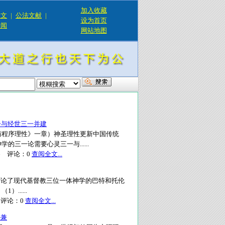
加入收藏
论文
|
公法文献
|
设为首页
新闻
网站地图
一与经世三一并建
与程序理性》一章）神圣理性更新中国传统
三一论需要心灵三一与......
6
评论：
0
查阅全文...
 本文讨论了现代基督教三位一体神学的巴特和托伦
.....
评论：
0
查阅全文...
—兼