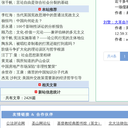
近十多
张千帆：言论自由是弥合社会分裂的基础
一场儒
本站推荐
作者：
李红海：当代英国宪政思潮中的普通法宪政主义
杨恒均：中国向何处去？
刘擎：大革命
苏永通：100个影响性诉讼的分析报告
作者：刘
顾乃忠：文化-价值一元论——兼评伯林的多元主义
12:59:3
张千帆:宪法实施靠谁？——论公民行宪的主体地位
作者：
陶东风：被唱红牵制着的打黑还能打到底吗？
阶级斗争扩大化的理论误区与哲学根源
汪丁丁:曼：社会思想新里程碑
共4条
1
黄克诚：我所知道的庐山会议
中国房地产市场深陷“非理性繁荣”
余世存：王康：痛苦的中国知识分子代表
杰克·沙利文:美国外交政策需要新的经济哲学引导
相关文章
新站信息统计
· 共有文章：2426篇
友情链接 & 合作伙伴
公法评论网
圣山网论坛
基督教经典图书馆（英文）
北大法律信