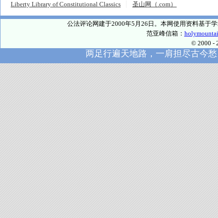
Liberty Library of Constitutional Classics
圣山网（.com）
公法评论网建于2000年5月26日。本网使用资料基
范亚峰信箱：
holymounta
© 2000
两足行遍天地路，一肩担尽古今愁