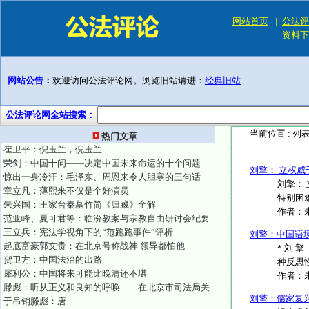
网站首页
|
公法评
资料下
网站公告：
欢迎访问公法评论网。浏览旧站请进：
经典旧站
公法评论网全站搜索：
当前位置 :
列
热门文章
崔卫平：倪玉兰，倪玉兰
荣剑：中国十问——决定中国未来命运的十个问题
刘擎： 立权
惊出一身冷汗：毛泽东、周恩来令人胆寒的三句话
刘擎：
章立凡：薄熙来不仅是个好演员
特别困
朱兴国：王家台秦墓竹简《归藏》全解
作者：
范亚峰、夏可君等：临汾教案与宗教自由研讨会纪要
王立兵：宪法学视角下的“范跑跑事件”评析
刘擎：中国语
起底富豪郭文贵：在北京号称战神 领导都怕他
* 刘
贺卫方：中国法治的出路
种反思性
犀利公：中国将来可能比晚清还不堪
作者：
滕彪：听从正义和良知的呼唤——在北京市司法局关
刘擎：儒家复
于吊销滕彪：唐