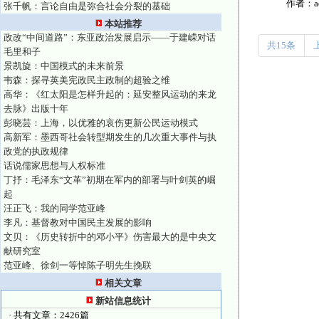
作者：
张千帆：言论自由是弥合社会分裂的基础
本站推荐
政改“中间道路”：东亚政治发展启示——于建嵘对话
共15条
毛里和子
景凯旋：中国模式的未来前景
韦森：探寻英美宪政民主政制的超验之维
高华：《红太阳是怎样升起的：延安整风运动的来龙
去脉》出版十年
彭晓芸：上海，以优雅的哀伤更新公民运动模式
高新军：墨西哥社会转型期发生的几次重大事件与执
政党的执政规律
话说儒家思想与人权标准
丁抒：毛泽东“文革”初期在军内的部署与叶剑英的崛
起
汪正飞：我的同学范亚峰
李凡：基督教对中国民主发展的影响
文贝：《历史转折中的邓小平》伤害最大的是中央文
献研究室
范亚峰、徐剑一等悼陈子明先生挽联
相关文章
新站信息统计
· 共有文章：2426篇