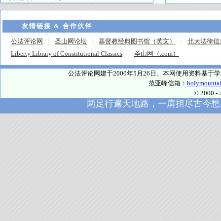
友情链接 & 合作伙伴
公法评论网
圣山网论坛
基督教经典图书馆（英文）
北大法律信
Liberty Library of Constitutional Classics
圣山网（.com）
公法评论网建于2000年5月26日。本网使用资料基
范亚峰信箱：
holymounta
© 2000
两足行遍天地路，一肩担尽古今愁