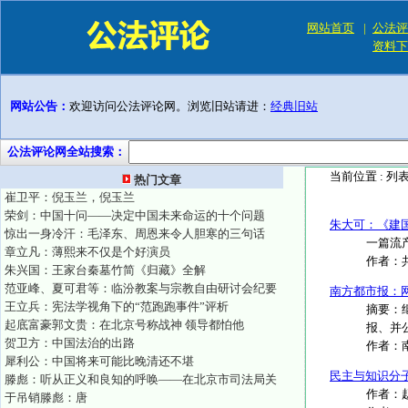
网站首页
|
公法评
资料下
网站公告：
欢迎访问公法评论网。浏览旧站请进：
经典旧站
公法评论网全站搜索：
当前位置 :
列
热门文章
崔卫平：倪玉兰，倪玉兰
荣剑：中国十问——决定中国未来命运的十个问题
朱大可：《建
惊出一身冷汗：毛泽东、周恩来令人胆寒的三句话
一篇流产
章立凡：薄熙来不仅是个好演员
作者：
朱兴国：王家台秦墓竹简《归藏》全解
范亚峰、夏可君等：临汾教案与宗教自由研讨会纪要
南方都市报：
王立兵：宪法学视角下的“范跑跑事件”评析
摘要：
起底富豪郭文贵：在北京号称战神 领导都怕他
报、并公
贺卫方：中国法治的出路
作者：
犀利公：中国将来可能比晚清还不堪
民主与知识分
滕彪：听从正义和良知的呼唤——在北京市司法局关
作者：赵
于吊销滕彪：唐