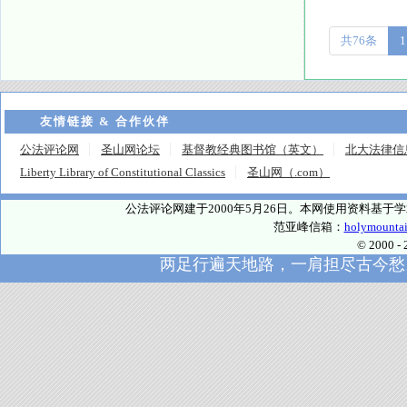
共76条
1
友情链接 & 合作伙伴
公法评论网
圣山网论坛
基督教经典图书馆（英文）
北大法律信
Liberty Library of Constitutional Classics
圣山网（.com）
公法评论网建于2000年5月26日。本网使用资料基
范亚峰信箱：
holymounta
© 2000
两足行遍天地路，一肩担尽古今愁