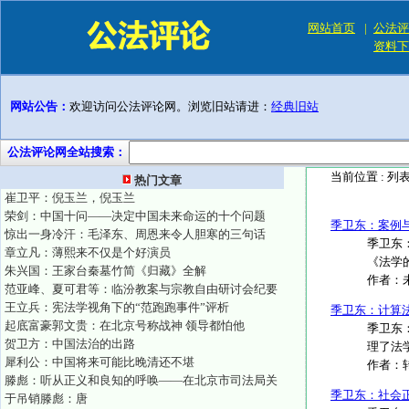
网站首页
|
公法评
资料下
网站公告：
欢迎访问公法评论网。浏览旧站请进：
经典旧站
公法评论网全站搜索：
当前位置 :
列
热门文章
崔卫平：倪玉兰，倪玉兰
荣剑：中国十问——决定中国未来命运的十个问题
季卫东：案例
惊出一身冷汗：毛泽东、周恩来令人胆寒的三句话
季卫东
章立凡：薄熙来不仅是个好演员
《法学
朱兴国：王家台秦墓竹简《归藏》全解
作者：
范亚峰、夏可君等：临汾教案与宗教自由研讨会纪要
王立兵：宪法学视角下的“范跑跑事件”评析
季卫东：计算
起底富豪郭文贵：在北京号称战神 领导都怕他
季卫东
贺卫方：中国法治的出路
理了法
犀利公：中国将来可能比晚清还不堪
作者：
滕彪：听从正义和良知的呼唤——在北京市司法局关
季卫东：社会
于吊销滕彪：唐