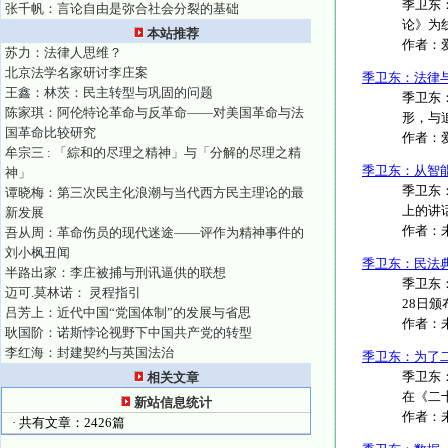
季卫东
张千帆：言论自由是弥合社会分裂的基础
论》为
本站推荐
作者：
苏力：法律人思维？
北京法学名家研讨李庄案
季卫东：法律
王鑫：林茨：民主转型与巩固的问题
季卫东
陈家琪：阿伦特论革命与反革命——对美国革命与法
形，与
国革命比较研究
作者：
牟宗三 : 「綜和的尽理之精神」与「分解的尽理之精
季卫东：从智
神」
季卫东
谭晓梅：第三次民主化浪潮与当代西方民主理论的最
上的讲话
新发展
作者：
吾从周：革命伤员的现代迷途——评作为精神事件的
刘小枫丑闻
季卫东：民法
半路出家：李庄被捕与刑讯逼供的联想
季卫东
迈可.莫林诺： 灵程指引
28日颁
吕芳上：近代中国“党国体制”的发展与省思
作者：
耿国阶：诺斯悖论视野下中国共产党的转型
李红海：封建契约与英国法治
季卫东：为了
季卫东：
相关文章
在《二十一
新站信息统计
作者：
· 共有文章：2426篇