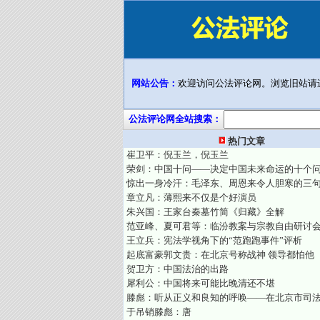
网站公告：
欢迎访问公法评论网。浏览旧站请
公法评论网全站搜索：
热门文章
崔卫平：倪玉兰，倪玉兰
荣剑：中国十问——决定中国未来命运的十个
惊出一身冷汗：毛泽东、周恩来令人胆寒的三
章立凡：薄熙来不仅是个好演员
朱兴国：王家台秦墓竹简《归藏》全解
范亚峰、夏可君等：临汾教案与宗教自由研讨
王立兵：宪法学视角下的“范跑跑事件”评析
起底富豪郭文贵：在北京号称战神 领导都怕他
贺卫方：中国法治的出路
犀利公：中国将来可能比晚清还不堪
滕彪：听从正义和良知的呼唤——在北京市司
于吊销滕彪：唐