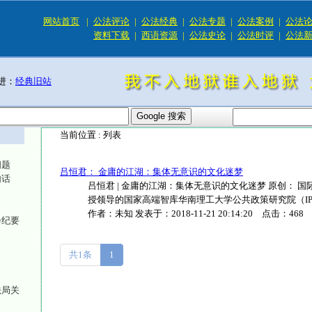
网站首页
|
公法评论
|
公法经典
|
公法专题
|
公法案例
|
公法
资料下载
|
西语资源
|
公法史论
|
公法时评
|
公法
进：
经典旧站
当前位置 :
列表
问题
吕恒君： 金庸的江湖：集体无意识的文化迷梦
句话
吕恒君 | 金庸的江湖：集体无意识的文化迷梦 原创： 国际
授领导的国家高端智库华南理工大学公共政策研究院（IPP）..
作者：
未知
发表于：
2018-11-21 20:14:20
点击：
468
会纪要
共1条
1
法局关