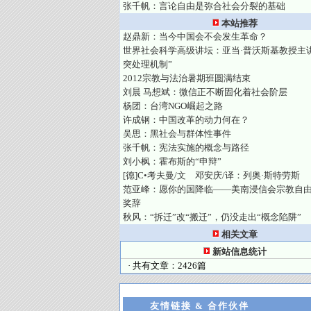
张千帆：言论自由是弥合社会分裂的基础
本站推荐
赵鼎新：当今中国会不会发生革命？
世界社会科学高级讲坛：亚当·普沃斯基教授主
突处理机制”
2012宗教与法治暑期班圆满结束
刘晨 马想斌：微信正不断固化着社会阶层
杨团：台湾NGO崛起之路
许成钢：中国改革的动力何在？
吴思：黑社会与群体性事件
张千帆：宪法实施的概念与路径
刘小枫：霍布斯的“申辩”
[德]C•考夫曼/文 邓安庆/译：列奥·斯特劳斯
范亚峰：愿你的国降临——美南浸信会宗教自
奖辞
秋风：“拆迁”改“搬迁”，仍没走出“概念陷阱”
相关文章
新站信息统计
· 共有文章：2426篇
友情链接 & 合作伙伴