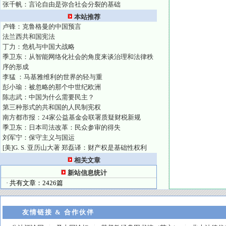
张千帆：言论自由是弥合社会分裂的基础
本站推荐
卢锋：克鲁格曼的中国预言
法兰西共和国宪法
丁力：危机与中国大战略
季卫东：从智能网络化社会的角度来谈治理和法律秩
序的形成
李猛 ：马基雅维利的世界的轻与重
彭小瑜：被忽略的那个中世纪欧洲
陈志武：中国为什么需要民主？
第三种形式的共和国的人民制宪权
南方都市报：24家公益基金会联署质疑财税新规
季卫东：日本司法改革：民众参审的得失
刘军宁：保守主义与国运
[美]G. S. 亚历山大著 郑磊译：财产权是基础性权利
相关文章
新站信息统计
· 共有文章：2426篇
友情链接 & 合作伙伴