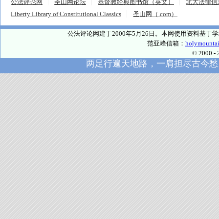
公法评论网
圣山网论坛
基督教经典图书馆（英文）
北大法律信
Liberty Library of Constitutional Classics
圣山网（.com）
公法评论网建于2000年5月26日。本网使用资料基
范亚峰信箱：
holymounta
© 2000
两足行遍天地路，一肩担尽古今愁