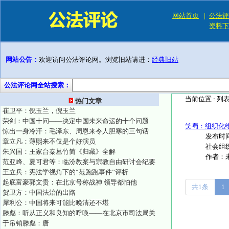
网站首页
|
公法评
资料下
网站公告：
欢迎访问公法评论网。浏览旧站请进：
经典旧站
公法评论网全站搜索：
当前位置 :
列
热门文章
崔卫平：倪玉兰，倪玉兰
荣剑：中国十问——决定中国未来命运的十个问题
笑蜀：组织化
惊出一身冷汗：毛泽东、周恩来令人胆寒的三句话
发布时间
章立凡：薄熙来不仅是个好演员
社会组织
朱兴国：王家台秦墓竹简《归藏》全解
作者：
范亚峰、夏可君等：临汾教案与宗教自由研讨会纪要
王立兵：宪法学视角下的“范跑跑事件”评析
起底富豪郭文贵：在北京号称战神 领导都怕他
共1条
1
贺卫方：中国法治的出路
犀利公：中国将来可能比晚清还不堪
滕彪：听从正义和良知的呼唤——在北京市司法局关
于吊销滕彪：唐