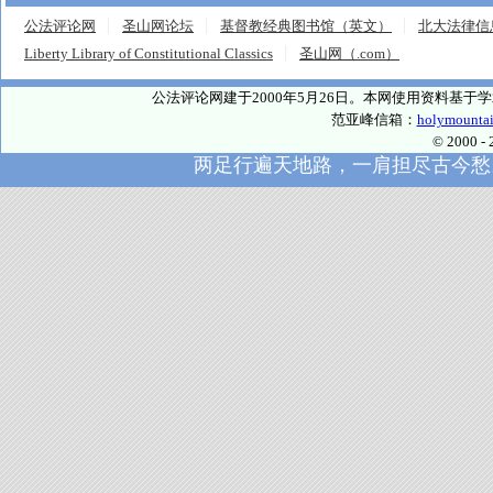
公法评论网
圣山网论坛
基督教经典图书馆（英文）
北大法律信
Liberty Library of Constitutional Classics
圣山网（.com）
公法评论网建于2000年5月26日。本网使用资料基
范亚峰信箱：
holymounta
© 2000
两足行遍天地路，一肩担尽古今愁