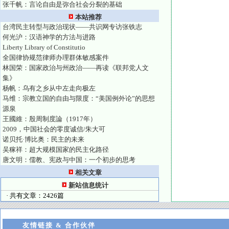
张千帆：言论自由是弥合社会分裂的基础
本站推荐
台湾民主转型与政治现状——共识网专访张铁志
何光沪：汉语神学的方法与进路
Liberty Library of Constitutio
全国律协规范律师办理群体敏感案件
林国荣：国家政治与州政治——再读《联邦党人文
集》
杨帆：乌有之乡从中左走向极左
马维：宗教立国的自由与限度：“美国例外论”的思想
源泉
王國維：殷周制度論（1917年）
2009，中国社会的零度诚信/朱大可
诺贝托·博比奥：民主的未来
吴稼祥：超大规模国家的民主化路径
唐文明：儒教、宪政与中国：一个初步的思考
相关文章
新站信息统计
· 共有文章：2426篇
友情链接 & 合作伙伴