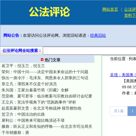
网站首页
|
公法评
资料下
网站公告：
欢迎访问公法评论网。浏览旧站请进：
经典旧站
公法评论网全站搜索：
当前位置 :
列
热门文章
崔卫平：倪玉兰，倪玉兰
荣剑：中国十问——决定中国未来命运的十个问题
吴强：美国奥
惊出一身冷汗：毛泽东、周恩来令人胆寒的三句话
【美国奥
章立凡：薄熙来不仅是个好演员
09 08
朱兴国：王家台秦墓竹简《归藏》全解
作者：
范亚峰、夏可君等：临汾教案与宗教自由研讨会纪要
王立兵：宪法学视角下的“范跑跑事件”评析
起底富豪郭文贵：在北京号称战神 领导都怕他
共1条
1
贺卫方：中国法治的出路
犀利公：中国将来可能比晚清还不堪
滕彪：听从正义和良知的呼唤——在北京市司法局关
于吊销滕彪：唐