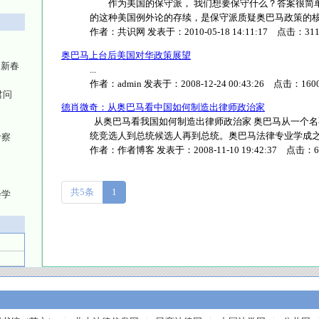
作为美国的保守派， 我们想要保守什么？答案很简单
的这种美国例外论的存续，是保守派质疑奥巴马政策的核心。 .
作者：
共识网
发表于：
2010-05-18 14:11:17
点击：
31
奥巴马上台后美国对华政策展望
巳新春
...
作者：
admin
发表于：
2008-12-24 00:43:26
点击：
160
君问
德肖微奇：从奥巴马看中国如何制造出律师政治家
从奥巴马看我国如何制造出律师政治家 奥巴马从一个
统竞选人到总统候选人再到总统。奥巴马法律专业学成之后..
考察
作者：
作者博客
发表于：
2008-11-10 19:42:37
点击：
6
共5条
1
会学