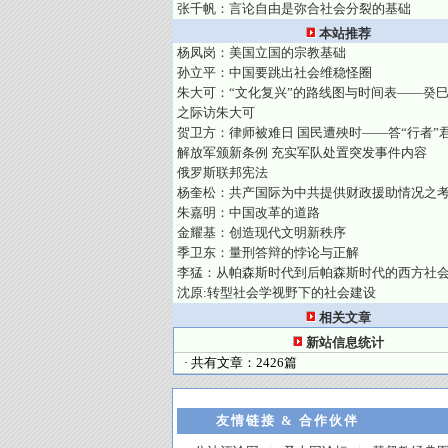
张千帆：言论自由是弥合社会分裂的基础
本站推荐
杨凤岗：美国立国的宗教基础
孙立平：中国要跳出社会维稳怪圈
朱大可：“文化复兴”的路线图与时间表——癸
之际访朱大可
贺卫方：律师被难日 国民遭殃时——答“行者”
解放军颁新条例 充实军队处置突发事件内容
俄罗斯联邦宪法
杨奎松：共产国际为中共提供财政援助情况之
朱嘉明：中国改革的道路
金耀基：创造现代文明新秩序
季卫东：量刑答辩的悖论与正解
李猛：从帕森斯时代到后帕森斯时代的西方社
沈原:转型社会学视野下的社会建设
相关文章
新站信息统计
· 共有文章：2426篇
友情链接 & 合作伙伴