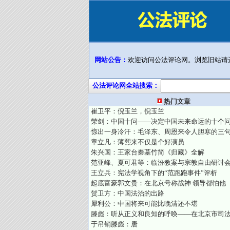
网站公告：
欢迎访问公法评论网。浏览旧站请
公法评论网全站搜索：
热门文章
崔卫平：倪玉兰，倪玉兰
荣剑：中国十问——决定中国未来命运的十个
惊出一身冷汗：毛泽东、周恩来令人胆寒的三
章立凡：薄熙来不仅是个好演员
朱兴国：王家台秦墓竹简《归藏》全解
范亚峰、夏可君等：临汾教案与宗教自由研讨
王立兵：宪法学视角下的“范跑跑事件”评析
起底富豪郭文贵：在北京号称战神 领导都怕他
贺卫方：中国法治的出路
犀利公：中国将来可能比晚清还不堪
滕彪：听从正义和良知的呼唤——在北京市司
于吊销滕彪：唐