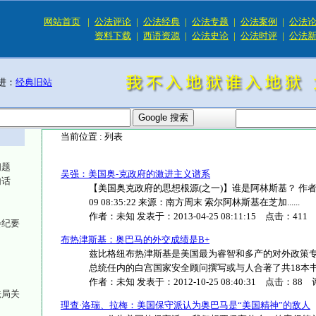
网站首页
|
公法评论
|
公法经典
|
公法专题
|
公法案例
|
公法
资料下载
|
西语资源
|
公法史论
|
公法时评
|
公法
进：
经典旧站
当前位置 :
列表
问题
吴强：美国奥-克政府的激进主义谱系
句话
【美国奥克政府的思想根源(之一)】谁是阿林斯基？ 作者： 
09 08:35:22 来源：南方周末 索尔阿林斯基在芝加......
作者：
未知
发表于：
2013-04-25 08:11:15
点击：
411
会纪要
布热津斯基：奥巴马的外交成绩是B+
兹比格纽布热津斯基是美国最为睿智和多产的对外政策
总统任内的白宫国家安全顾问撰写或与人合著了共18本书，这
作者：
未知
发表于：
2012-10-25 08:40:31
点击：
88
评
法局关
理查·洛瑞、拉梅：美国保守派认为奥巴马是“美国精神”的敌人