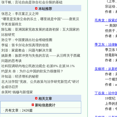
《上帝
张千帆：言论自由是弥合社会分裂的基础
宗运动，
本站推荐
作者：
张思之：李庄案正义之辩
“哪里是安身立命的乐土，哪里就是中国”——唐奖汉
毛寿龙：探索
学奖首届得主
一 美
陈弘毅：亚洲国家宪政发展的道路初探：五大国家的
些房子，
比较研究
作者：
孙立平：中国要跳出社会维稳怪圈
季卫东：法律解
李猛：笛卡尔论永恒真理的创造
季卫东
刘澎：家庭教会：问题与解决方案
丝毫影响
姚新勇：族群冲突与失焦的言说 ——从汪晖关于西藏
作者：
问题的思考谈
社科院调研内地公民政治观念:右派8% 左派38.1%
吴稼祥：从新
约瑟夫·奈：为什么中国的软实力很微弱？
作者：吴
许知远：经济增长的秘密
一个规范理
北大法学院“宪政、公共政策与法学研究新范式”研讨
作者：
会成功召开
余英时:钱穆与新儒家
丁谷泉：论中
19世
相关文章
上帝的意
新站信息统计
作者：
· 共有文章：2426篇