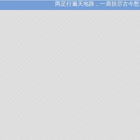
两足行遍天地路，一肩担尽古今愁