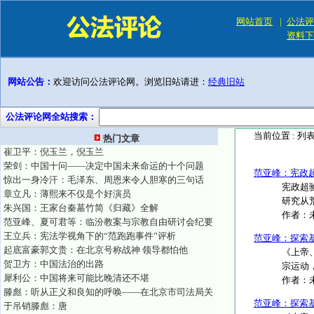
网站首页
|
公法评
资料下
网站公告：
欢迎访问公法评论网。浏览旧站请进：
经典旧站
公法评论网全站搜索：
当前位置 :
列
热门文章
崔卫平：倪玉兰，倪玉兰
荣剑：中国十问——决定中国未来命运的十个问题
范亚峰：宪政
惊出一身冷汗：毛泽东、周恩来令人胆寒的三句话
宪政超
章立凡：薄熙来不仅是个好演员
研究从荒
朱兴国：王家台秦墓竹简《归藏》全解
作者：
范亚峰、夏可君等：临汾教案与宗教自由研讨会纪要
王立兵：宪法学视角下的“范跑跑事件”评析
范亚峰：探索
起底富豪郭文贵：在北京号称战神 领导都怕他
《上帝
贺卫方：中国法治的出路
宗运动，
犀利公：中国将来可能比晚清还不堪
作者：
滕彪：听从正义和良知的呼唤——在北京市司法局关
范亚峰：探索
于吊销滕彪：唐