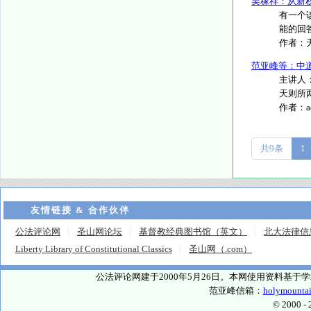
吴稼祥：从新
有一个
能的回答
作者：
范亚峰等：中道
主讲人：
天则所两
作者：
共9条
1
友情链接 & 合作伙伴
公法评论网
圣山网论坛
基督教经典图书馆（英文）
北大法律信
Liberty Library of Constitutional Classics
圣山网（.com）
公法评论网建于2000年5月26日。本网使用资料基
范亚峰信箱：
holymounta
© 2000