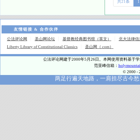
共21条
1
友情链接 & 合作伙伴
公法评论网
圣山网论坛
基督教经典图书馆（英文）
北大法律信
Liberty Library of Constitutional Classics
圣山网（.com）
公法评论网建于2000年5月26日。本网使用资料基
范亚峰信箱：
holymounta
© 2000
两足行遍天地路，一肩担尽古今愁