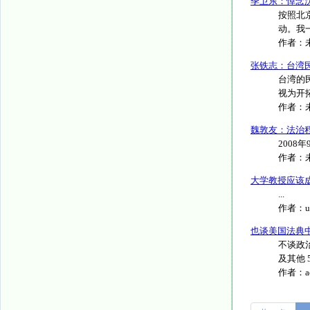
季卫东：悼念
按照北
动。我一
作者：
张铁志：台湾
台湾的
视为开拓
作者：
魏敦友：法治
2008年9月
作者：
大学教授应该
...
作者：
u
也谈美国法典
不谈政治
及其他 59 
作者：