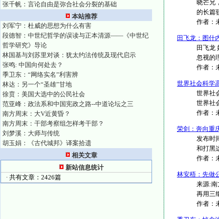
晓芒兄
张千帆：言论自由是弥合社会分裂的基础
的长篇
本站推荐
作者：
刘军宁：杜威的思想为什么有害
段德智：中世纪哲学的误读与正本清源——《中世纪
田飞龙：图什
哲学研究》导论
田飞龙
林国基与刘苏里对谈：犹太约法传统及现代启示
忽视的理
张鸣: 中国向何处去？
作者：
季卫东：“网络实名”利害辨
世界社会科学高
林达：另一个“圣雄”甘地
世界社会
徐贲：美国大选中的公民社会
世界社会
范亚峰：政法系和中国宪政之路--中道论坛之三
作者：
南方周末：大V近黄昏？
南方周末：干部考察组怎样考干部？
荣剑：奔向重
刘梦溪：大师与传统
发布时间
胡玉娟：《古代城邦》译案拾遗
和打黑这
相关文章
作者：
新站信息统计
林安梧：先做
· 共有文章：2426篇
来源:南
再用三纲
作者：