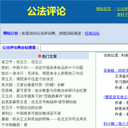
网站首页
|
公法评
资料下
网站公告：
欢迎访问公法评论网。浏览旧站请进：
经典旧站
公法评论网全站搜索：
当前位置 :
列
热门文章
崔卫平：倪玉兰，倪玉兰
荣剑：中国十问——决定中国未来命运的十个问题
吴春岐：聆听
惊出一身冷汗：毛泽东、周恩来令人胆寒的三句话
王泽鉴
章立凡：薄熙来不仅是个好演员
学习期
朱兴国：王家台秦墓竹简《归藏》全解
作者：
范亚峰、夏可君等：临汾教案与宗教自由研讨会纪要
王立兵：宪法学视角下的“范跑跑事件”评析
“哪里是安身
起底富豪郭文贵：在北京号称战神 领导都怕他
作者：李
贺卫方：中国法治的出路
标签余英
犀利公：中国将来可能比晚清还不堪
作者：
滕彪：听从正义和良知的呼唤——在北京市司法局关
刘小枫：致八
于吊销滕彪：唐