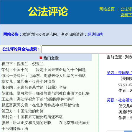
网站首页
|
公法评
资料下
网站公告：
欢迎访问公法评论网。浏览旧站请进：
经典旧站
公法评论网全站搜索：
当前位置 :
列
热门文章
崔卫平：倪玉兰，倪玉兰
荣剑：中国十问——决定中国未来命运的十个问题
吴强：美国奥
惊出一身冷汗：毛泽东、周恩来令人胆寒的三句话
【美国奥
章立凡：薄熙来不仅是个好演员
09 08
朱兴国：王家台秦墓竹简《归藏》全解
作者：
范亚峰、夏可君等：临汾教案与宗教自由研讨会纪要
王立兵：宪法学视角下的“范跑跑事件”评析
吴强：社会运
起底富豪郭文贵：在北京号称战神 领导都怕他
仅仅几
贺卫方：中国法治的出路
奥施特劳
犀利公：中国将来可能比晚清还不堪
作者：
滕彪：听从正义和良知的呼唤——在北京市司法局关
于吊销滕彪：唐