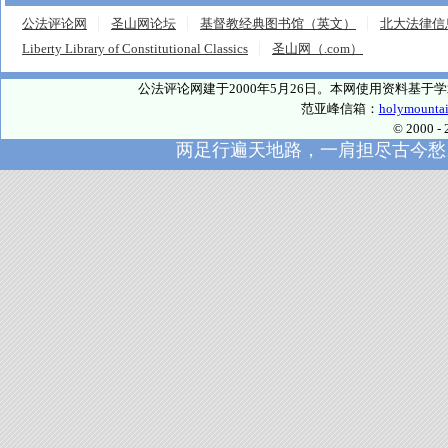
公法评论网
圣山网论坛
基督教经典图书馆（英文）
北大法律信
Liberty Library of Constitutional Classics
圣山网（.com）
公法评论网建于2000年5月26日。本网使用资料基
范亚峰信箱：
holymounta
© 2000
两足行遍天地路，一肩担尽古今愁