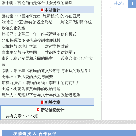
张千帆：言论自由是弥合社会分裂的基础
共2条
1
本站推荐
萧功秦：中国如何走出“维新模式”的内在困局
刘浦江：“五德终始”说之终结——兼论宋代以降传统
政治文化的嬗
叶书亚：改革三十年，维权运动的信仰模式
北京将采取多项措施控制律师规模
沃格林与奥地利学派：一次哲学性对话
自由主义与当代中国——共识网专访刘军宁
李凡：稳定发展和巩固的民主——观察台湾2012年大
选
徐昕：评应星《农民的道义经济学与承认的政治学》
周永坤：政法委的历史与演变
陈有西演讲：律师的界线：李庄案的前前后后
王路：桃花岛和黄药师的政治隐喻
局外人：胡耀邦下台与八十年代的政治潜规则
相关文章
新站信息统计
· 共有文章：2426篇
友情链接 & 合作伙伴