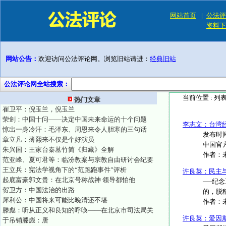
网站首页
|
公法评
资料下
网站公告：
欢迎访问公法评论网。浏览旧站请进：
经典旧站
公法评论网全站搜索：
当前位置 :
列
热门文章
崔卫平：倪玉兰，倪玉兰
荣剑：中国十问——决定中国未来命运的十个问题
李志文：台湾
惊出一身冷汗：毛泽东、周恩来令人胆寒的三句话
发布时间
章立凡：薄熙来不仅是个好演员
中国官方
朱兴国：王家台秦墓竹简《归藏》全解
作者：
范亚峰、夏可君等：临汾教案与宗教自由研讨会纪要
王立兵：宪法学视角下的“范跑跑事件”评析
许良英：民主
起底富豪郭文贵：在北京号称战神 领导都怕他
──纪
贺卫方：中国法治的出路
的，脱稿
犀利公：中国将来可能比晚清还不堪
作者：
滕彪：听从正义和良知的呼唤——在北京市司法局关
许良英：爱因
于吊销滕彪：唐