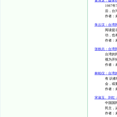
黄清龙：媒体
198
后，台湾
作者：
朱云汉：台湾
阅读提
功，也
作者：
张铁志：台湾
台湾的
视为开拓
作者：
林柏仪：台湾
有 识
会，或要
作者：
宋淑玉、刘红
中国国
民主，
作者：