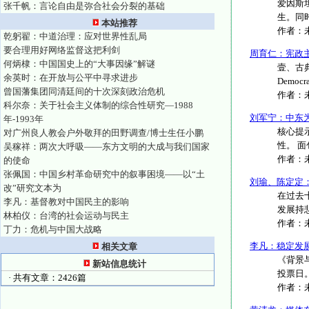
爱因斯
张千帆：言论自由是弥合社会分裂的基础
生。同
本站推荐
作者：
乾躬翟：中道治理：应对世界性乱局
要合理用好网络监督这把利剑
周育仁：宪政
何炳棣：中国国史上的“大事因缘”解谜
壹、古典民
余英时：在开放与公平中寻求进步
Democr
曾国藩集团同清廷间的十次深刻政治危机
作者：
科尔奈：关于社会主义体制的综合性研究—1988
刘军宁：中东
年-1993年
核心提
对广州良人教会户外敬拜的田野调查/博士生任小鹏
性。 面
吴稼祥：两次大呼吸——东方文明的大成与我们国家
作者：
的使命
张佩国：中国乡村革命研究中的叙事困境——以“土
刘瑜、陈定定
改”研究文本为
在过去
李凡：基督教对中国民主的影响
发展持悲
林柏仪：台湾的社会运动与民主
作者：
丁力：危机与中国大战略
李凡：稳定发展
相关文章
《背景与分
新站信息统计
投票日。
· 共有文章：2426篇
作者：