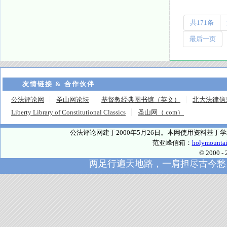
共171条
最后一页
友情链接 & 合作伙伴
公法评论网
圣山网论坛
基督教经典图书馆（英文）
北大法律信
Liberty Library of Constitutional Classics
圣山网（.com）
公法评论网建于2000年5月26日。本网使用资料基
范亚峰信箱：
holymounta
© 2000
两足行遍天地路，一肩担尽古今愁